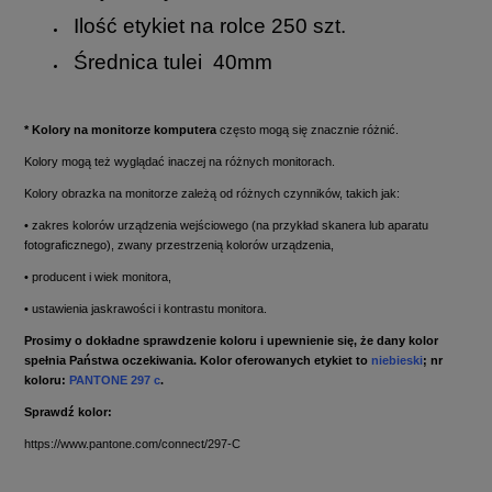
Ilość etykiet na rolce 250 szt.
Średnica tulei 40mm
* Kolory na monitorze komputera
często mogą się znacznie różnić.
Kolory mogą też wyglądać inaczej na różnych monitorach.
Kolory obrazka na monitorze zależą od różnych czynników, takich jak:
• zakres kolorów urządzenia wejściowego (na przykład skanera lub aparatu
fotograficznego), zwany przestrzenią kolorów urządzenia,
• producent i wiek monitora,
• ustawienia jaskrawości i kontrastu monitora.
Prosimy o dokładne sprawdzenie koloru i upewnienie się, że dany kolor
spełnia Państwa oczekiwania. Kolor oferowanych etykiet to
niebieski
; nr
koloru:
PANTONE 297 c
.
Sprawdź kolor:
https://www.pantone.com/connect/297-C