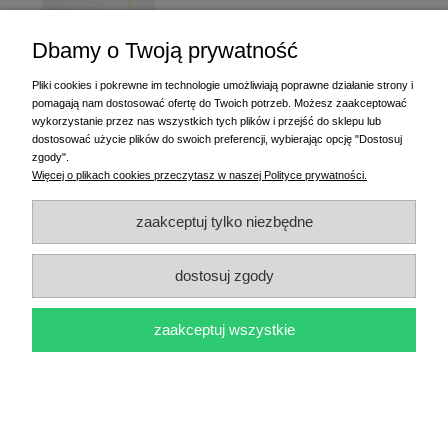
Dbamy o Twoją prywatność
Pliki cookies i pokrewne im technologie umożliwiają poprawne działanie strony i
pomagają nam dostosować ofertę do Twoich potrzeb. Możesz zaakceptować
Etykiety termotransferowe 100x150 mm 500 szt. klej
wykorzystanie przez nas wszystkich tych plików i przejść do sklepu lub
kauczukowy - bardzo mocny
dostosować użycie plików do swoich preferencji, wybierając opcję "Dostosuj
zgody".
42,00 zł
Więcej o plikach cookies przeczytasz w naszej Polityce prywatności.
do koszyka
zaakceptuj tylko niezbędne
dostosuj zgody
zaakceptuj wszystkie
Etykiety termotransferowe 100x150 mm 500 szt. ZIELONE
klej kauczukowy
45,00 zł
do koszyka