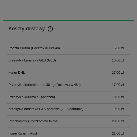
Koszty dostawy
Cena nie zawiera ewentualnych kosztów płatności
Poczta Polska
(Pocztex Kurier 48)
15,00 zł
przesyłka kurierska GLS
(GLS)
16,00 zł
kurier DHL
17,00 zł
Przesyłka kurierska - do 30 kg
(Dostawa w 48h)
17,00 zł
Przesyłka kurierska
(Apaczka)
18,00 zł
przesyłka kurierska GLS pobranie
(GLS pobranie)
19,00 zł
Paczkomaty
(Paczkomaty InPost)
20,00 zł
home Kurier InPost
21,00 zł