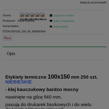
dodaj do przechowalni
Ocena:
zapytaj o produkt
Producent:
Randi Etykiety
poleć znajomemu
Kod produktu:
dodaj opinię
ETDK100X150_250_40_NIEBIESKA
Opis
100x150
Etykiety termiczne
mm 250 szt.
NIEBIESKIE
- klej kauczukowy bardzo mocny
nawinięte na gilzę fi40 mm,
pasują do drukarek biurkowych i do wielu