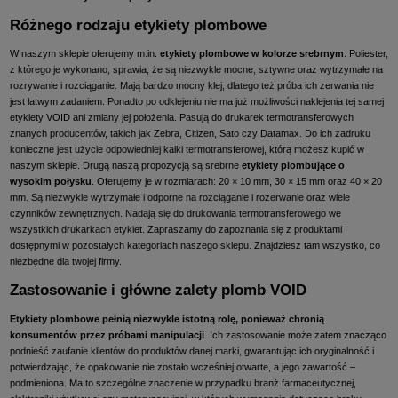
Różnego rodzaju etykiety plombowe
W naszym sklepie oferujemy m.in.
etykiety plombowe
w kolorze srebrnym
. Poliester,
z którego je wykonano, sprawia, że są niezwykle mocne, sztywne oraz wytrzymałe na
rozrywanie i rozciąganie. Mają bardzo mocny klej, dlatego też próba ich zerwania nie
jest łatwym zadaniem. Ponadto po odklejeniu nie ma już możliwości naklejenia tej samej
etykiety VOID ani zmiany jej położenia. Pasują do drukarek termotransferowych
znanych producentów, takich jak Zebra, Citizen, Sato czy Datamax. Do ich zadruku
konieczne jest użycie odpowiedniej kalki termotransferowej, którą możesz kupić w
naszym sklepie. Drugą naszą propozycją są srebrne
etykiety plombujące o
wysokim połysku
. Oferujemy je w rozmiarach: 20 × 10 mm, 30 × 15 mm oraz 40 × 20
mm. Są niezwykle wytrzymałe i odporne na rozciąganie i rozerwanie oraz wiele
czynników zewnętrznych. Nadają się do drukowania termotransferowego we
wszystkich
drukarkach etykiet
. Zapraszamy do zapoznania się z produktami
dostępnymi w pozostałych kategoriach naszego sklepu. Znajdziesz tam wszystko, co
niezbędne dla twojej firmy.
Zastosowanie i główne zalety plomb VOID
Etykiety plombowe pełnią niezwykle istotną rolę, ponieważ chronią
konsumentów przez próbami manipulacji
. Ich zastosowanie może zatem znacząco
podnieść zaufanie klientów do produktów danej marki, gwarantując ich oryginalność i
potwierdzając, że opakowanie nie zostało wcześniej otwarte, a jego zawartość –
podmieniona. Ma to szczególne znaczenie w przypadku branż farmaceutycznej,