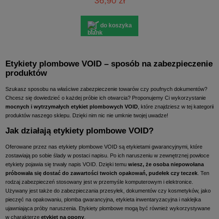
36,90 zł
do koszyka
Etykiety plombowe VOID – sposób na zabezpieczenie
produktów
Szukasz sposobu na właściwe zabezpieczenie towarów czy poufnych dokumentów?
Chcesz się dowiedzieć o każdej próbie ich otwarcia? Proponujemy Ci wykorzystanie
mocnych i wytrzymałych etykiet plombowych VOID
, które znajdziesz w tej kategorii
produktów naszego sklepu. Dzięki nim nic nie umknie twojej uwadze!
Jak działają etykiety plombowe VOID?
Oferowane przez nas etykiety plombowe VOID są etykietami gwarancyjnymi, które
zostawiają po sobie ślady w postaci napisu. Po ich naruszeniu w zewnętrznej powłoce
etykiety pojawia się trwały napis VOID. Dzięki temu
wiesz, że osoba niepowołana
próbowała się dostać do zawartości twoich opakowań, pudełek czy teczek
. Ten
rodzaj zabezpieczeń stosowany jest w przemyśle komputerowym i elektronice.
Używany jest także do zabezpieczania przesyłek, dokumentów czy kosmetyków, jako
pieczęć na opakowaniu, plomba gwarancyjna, etykieta inwentaryzacyjna i naklejka
ujawniająca próby naruszenia. Etykiety plombowe mogą być również wykorzystywane
w charakterze
etykiet na opony
.