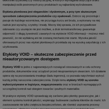
elektroniki użytkowej czy motoryzacyjnej, w których wymagania dotyczące braku
manipulacji osób postronnych przy produktach są najbardziej wyśrubowane.
Etykieta plombowa jest eleganckim i dyskretnym, a przy tym skutecznym
sposobem zabezpieczenia produktów czy opakowań.
Dobrze się prezentuje i
pasuje do każdego wzornictwa, nie przyciąga kurzu ani brudu, a wykonany na niej
nadruk jest wyraźny, czytelny i trwały. Mocny klej sprawia, że ich przypadkowe
oderwanie czy usunięcie nie jest możliwe, a druk termotransferowy gwarantuje
odporność i i długą żywotność zawartych na etykiecie VOID informacji – możesz mieć
pewność, że nie wyblakną ani nie zostaną mechanicznie starte. Wysoka jakość
oferowanych przez nas etykiet plombowych przekłada się na wysoką satysfakcję z ich
użytkowania.
Etykiety VOID – skuteczne zabezpieczenie przed
nieautoryzowanym dostępem
Etykiety VOID
to jedno z najpewniejszych rozwiązań stosowanych w celu ochrony
produktów, dokumentów oraz urządzeń przed nieuprawnionym otwarciem. Ich działanie
opiera się na pozostawianiu trwałego śladu ingerencji, co pozwala natychmiast wykryć
każdą próbę naruszenia zabezpieczenia. Dzięki temu
etykiety VOID są szeroko
wykorzystywane w logistyce, magazynowaniu
oraz w branżach wymagających
szczególnej kontroli nad obiegiem towarów i poufnych materiałów.
W praktyce etykiety VOID sprawdzają się zarówno jako plomby gwarancyjne, jak i
element systemu kontroli jakości, wspierając budowanie zaufania klientów do marki. Ich
zastosowanie nie tylko zwiększa bezpieczeństwo, ale również usprawnia procesy