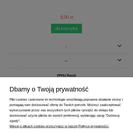
9,00 zł
do koszyka
.
..
PPHU Randi
ul. Słoneczna Dolina 1
83-010 Straszyn
Dbamy o Twoją prywatność
MAGAZYN I BIURO FIRMY:
Pliki cookies i pokrewne im technologie umożliwiają poprawne działanie strony i
PPHU Randi
pomagają nam dostosować ofertę do Twoich potrzeb. Możesz zaakceptować
ul. Starogardzka 77 (wjazd od ul. Plażowej)
wykorzystanie przez nas wszystkich tych plików i przejść do sklepu lub
83-010 Straszyn
dostosować użycie plików do swoich preferencji, wybierając opcję "Dostosuj
zgody".
+48 58 770 31 80
- centrala
Więcej o plikach cookies przeczytasz w naszej Polityce prywatności.
+48 58 770 31 81
- dział sprzedaży