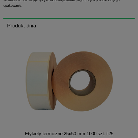
wewnętrzne, eliminując ryzyko nieautoryzowanej ingerencji w produkt lub jego
opakowanie.
Produkt dnia
Etykiety termiczne 25x50 mm 1000 szt. fi25