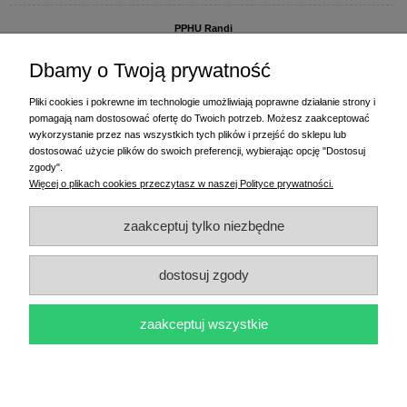
PPHU Randi
ul. Słoneczna Dolina 1
83-010 Straszyn
Dbamy o Twoją prywatność
MAGAZYN I BIURO FIRMY:
Pliki cookies i pokrewne im technologie umożliwiają poprawne działanie strony i
PPHU Randi
pomagają nam dostosować ofertę do Twoich potrzeb. Możesz zaakceptować
ul. Starogardzka 77 (wjazd od ul. Plażowej)
wykorzystanie przez nas wszystkich tych plików i przejść do sklepu lub
83-010 Straszyn
dostosować użycie plików do swoich preferencji, wybierając opcję "Dostosuj
zgody".
+48 58 770 31 80
- centrala
Więcej o plikach cookies przeczytasz w naszej Polityce prywatności.
+48 58 770 31 81
- dział sprzedaży
+48 58 770 31 82
- księgowość
zaakceptuj tylko niezbędne
+48 58 770 31 83
- wyceny i drukowanie etykiet
(+48) 515 234 369
- Magda - dział sprzedaży,
magda@randi.pl
dostosuj zgody
(+48) 791 200 096
- Krzysztof - drukowanie etykiet,
krzysztof@randi.pl
(+48) 602 794 901
- Sebastian - wyceny i doradztwo techniczne,
biuro@randi.pl
zaakceptuj wszystkie
pokaż pełną wersję strony