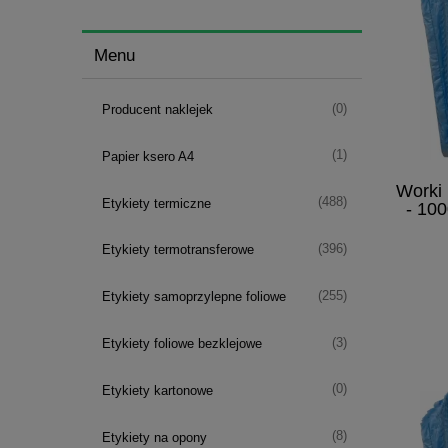
Menu
(0)
Producent naklejek
(1)
Papier ksero A4
Worki
(488)
Etykiety termiczne
- 10
(396)
Etykiety termotransferowe
(255)
Etykiety samoprzylepne foliowe
(3)
Etykiety foliowe bezklejowe
(0)
Etykiety kartonowe
(8)
Etykiety na opony