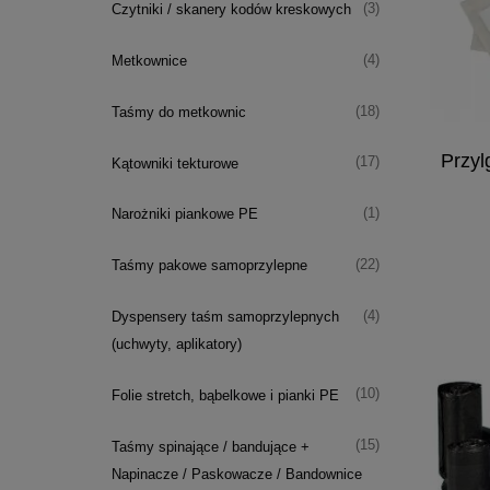
(3)
Czytniki / skanery kodów kreskowych
(4)
Metkownice
(18)
Taśmy do metkownic
Przyl
(17)
Kątowniki tekturowe
(1)
Narożniki piankowe PE
(22)
Taśmy pakowe samoprzylepne
(4)
Dyspensery taśm samoprzylepnych
(uchwyty, aplikatory)
(10)
Folie stretch, bąbelkowe i pianki PE
(15)
Taśmy spinające / bandujące +
Napinacze / Paskowacze / Bandownice