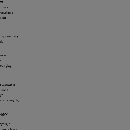
ów
tości,
kontaktu z
ości.
. Sprawdzają
 do
.
miaru
w
od ręką.
 stosowane
 także
być
 codziennych,
pie?
życiu, a
la na ochronę