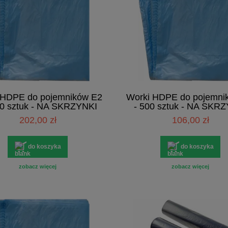
 HDPE do pojemników E2
Worki HDPE do pojemni
00 sztuk - NA SKRZYNKI
- 500 sztuk - NA SKR
202,00 zł
106,00 zł
do koszyka
do koszyka
zobacz więcej
zobacz więcej