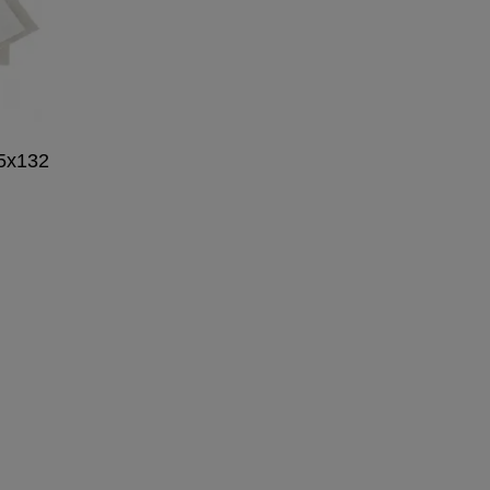
75x132