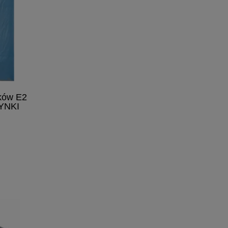
ków E2
ZYNKI