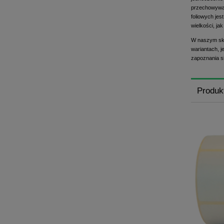
przechowywan
foliowych jes
wielkości, jak 
W naszym skl
wariantach, 
zapoznania s
Produk