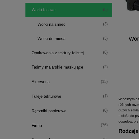
(8)
Worki foliowe
(3)
Worki na śmieci
Wor
(3)
Worki do mięsa
(8)
Opakowania z tektury falistej
(2)
Taśmy malarskie maskujące
(13)
Akcesoria
(1)
Tuleje tekturowe
W naszym aso
różnych rozm
dużych zakła
(0)
Ręczniki papierowe
– służą do p
odpadów, przy
(76)
Firma
Rodzaje