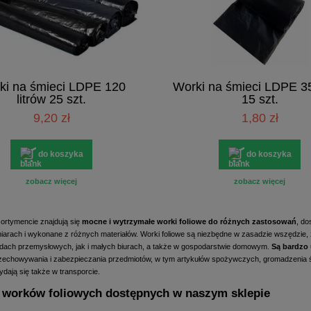
ki na śmieci LDPE 120
Worki na śmieci LDPE 35
litrów 25 szt.
15 szt.
9,20 zł
1,80 zł
do koszyka
do koszyka
zobacz więcej
zobacz więcej
rtymencie znajdują się
mocne i wytrzymałe worki foliowe do różnych zastosowań
, do
iarach i wykonane z różnych materiałów. Worki foliowe są niezbędne w zasadzie wszędzie
dach przemysłowych, jak i małych biurach, a także w gospodarstwie domowym.
Są bardzo
rzechowywania i zabezpieczania przedmiotów, w tym artykułów spożywczych, gromadzenia ś
dają się także w transporcie.
 worków foliowych dostępnych w naszym sklepie