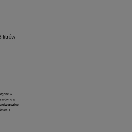
 litrów
stępne w
, zarówno w
 uniwersalne
mieci i