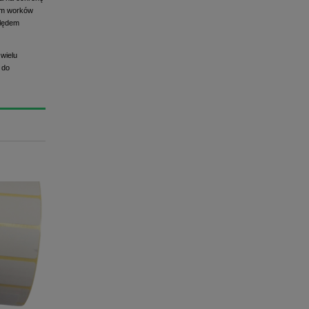
tem worków
ględem
wielu
 do