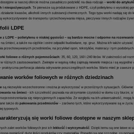
e dostępne w naszej ofercie można zasadniczo podzielić na dwa rodzaje –
worki do artykuł
h i niespożywczych
. Te pierwsze są produkowane z HDPE, czyli polietylenu o wysokiej gęs
działanie kwasów, alkoholi i innych substancji chemicznych. Tego typu worki nadają się do 
są wykorzystywane do transportu i przechowywania mięsa, pieczywa i innych rodzajów żywn
folii LDPE
e z LDPE – polietylenu o niskiej gęstości – są bardzo mocne i odporne na rozerwanie
 na śmieci
, a także na ciężkie i ostre odpadki budowlane, np. gruz. Można ich także używać
ia przechowywanych przedmiotów, na przykład opon, tekstyliów, materacy i tym podobnych
rki foliowe o różnych pojemnościach
: 35, 60, 120, 160 i 240 litrów. W zależności od roz
 w różnych zastosowaniach. Zwinięte w wąską rolkę zajmują niewiele miejsca i są wygodne 
– praktyczna perforacja ułatwia odrywanie poszczególnych worków. Warto mieć je zawsze p
wanie worków foliowych w różnych dziedzinach
we
są niezwykle wszechstronne i można je wykorzystać w przeróżnych sytuacjach. Głównie
wania na śmieci
- ich szczelność pozwala na utrzymanie czystości w domu czy biurze, a
 rozprzestrzeniania się nieprzyjemnych zapachów. Ze względu na ich uniwersalność, mogą 
ane także do
pakowania przedmiotów
– zarówno tych, które wykorzystywane są w życiu
niej typowych.
arakteryzują się worki foliowe dostępne w naszym skle
ych zalet worków foliowych jest ich
lekkość i wytrzymałość
. Dzięki temu są one łatwe w u
 mogą pomieścić duże ilości produktów czy materiałów. Ponadto są one szczelne, co pozwa