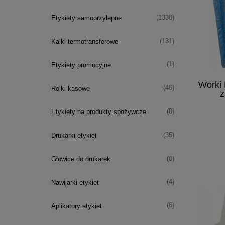
(1338)
Etykiety samoprzylepne
(131)
Kalki termotransferowe
(1)
Etykiety promocyjne
Worki 
(46)
Rolki kasowe
z
(0)
Etykiety na produkty spożywcze
(35)
Drukarki etykiet
(0)
Głowice do drukarek
(4)
Nawijarki etykiet
(6)
Aplikatory etykiet