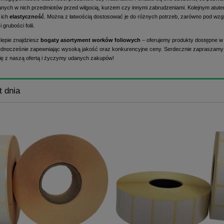
ych w nich przedmiotów przed wilgocią, kurzem czy innymi zabrudzeniami. Kolejnym atu
t ich
elastyczność
. Można z łatwością dostosować je do różnych potrzeb, zarówno pod wz
i grubości folii.
epie znajdziesz
bogaty asortyment worków foliowych
– oferujemy produkty dostępne w 
jednocześnie zapewniając wysoką jakość oraz konkurencyjne ceny. Serdecznie zapraszamy
ię z naszą ofertą i życzymy udanych zakupów!
t dnia