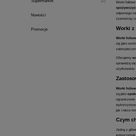
(2)
Supermarket
Worki foliow
spożywczyc
odpornego na 
Nowości
żywnością i 
Worki z 
Promocje
Worki foliow
się jako
worki
zabezpieczen
Oferujemy
wo
sprawdzą się
użytkowaniu 
Zastoso
Worki folio
są jako
opako
ograniczenie
wykorzystyw
jak i nieco m
Czym ch
Jedną z główn
jednocześnie