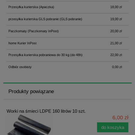
Przesyłka kurierska
(Apaczka)
18,00 zł
przesyłka kurierska GLS pobranie
(GLS pobranie)
19,00 zł
Paczkomaty
(Paczkomaty InPost)
20,00 zł
home Kurier InPost
21,00 zł
Przesyłka kurierska pobraniowa do 30 kg
(do 48h)
22,00 zł
Odbiór osobisty
0,00 zł
Produkty powiązane
Worki na śmieci LDPE 160 litrów 10 szt.
6,00 zł
do koszyka