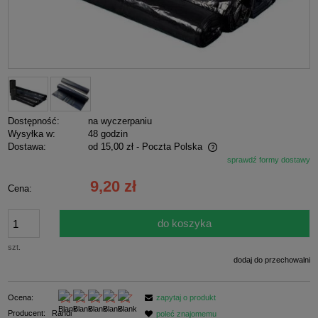
Dostępność:
na wyczerpaniu
Wysyłka w:
48 godzin
Dostawa:
od 15,00 zł
- Poczta Polska
sprawdź formy dostawy
Cena nie zawiera ewentualnych kosztów płatności
9,20 zł
Cena:
do koszyka
szt.
dodaj do przechowalni
Ocena:
zapytaj o produkt
Producent:
Randi
poleć znajomemu