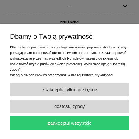
..
PPHU Randi
ul. Słoneczna Dolina 1
83-010 Straszyn
Dbamy o Twoją prywatność
MAGAZYN I BIURO FIRMY:
Pliki cookies i pokrewne im technologie umożliwiają poprawne działanie strony i
PPHU Randi
pomagają nam dostosować ofertę do Twoich potrzeb. Możesz zaakceptować
ul. Starogardzka 77 (wjazd od ul. Plażowej)
wykorzystanie przez nas wszystkich tych plików i przejść do sklepu lub
83-010 Straszyn
dostosować użycie plików do swoich preferencji, wybierając opcję "Dostosuj
zgody".
+48 58 770 31 80
- centrala
Więcej o plikach cookies przeczytasz w naszej Polityce prywatności.
+48 58 770 31 81
- dział sprzedaży
+48 58 770 31 82
- księgowość
zaakceptuj tylko niezbędne
+48 58 770 31 83
- wyceny i drukowanie etykiet
(+48) 515 234 369
- Magda - dział sprzedaży,
magda@randi.pl
dostosuj zgody
(+48) 791 200 096
- Krzysztof - drukowanie etykiet,
krzysztof@randi.pl
(+48) 602 794 901
- Sebastian - wyceny i doradztwo techniczne,
biuro@randi.pl
zaakceptuj wszystkie