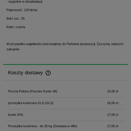
- wygodne w eksploatacji.
Pojemność: 120 litrów
Ilość szt.: 25
Kolor: czarny
W przypadku wątpliwości pozostajemy do Państwa dyspozycji. Życzymy udanych
zakupów.
Koszty dostawy
Cena nie zawiera ewentualnych kosztów płatności
Poczta Polska
(Pocztex Kurier 48)
15,00 zł
przesyłka kurierska GLS
(GLS)
16,00 zł
kurier DHL
17,00 zł
Przesyłka kurierska - do 30 kg
(Dostawa w 48h)
17,00 zł