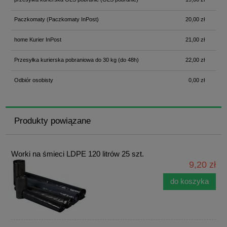
Paczkomaty
(Paczkomaty InPost)
20,00 zł
home Kurier InPost
21,00 zł
Przesyłka kurierska pobraniowa do 30 kg
(do 48h)
22,00 zł
Odbiór osobisty
0,00 zł
Produkty powiązane
Worki na śmieci LDPE 120 litrów 25 szt.
9,20 zł
do koszyka