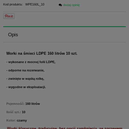
Kod produktu:
WPE160L_10
dodaj opinię
Opis
Worki na śmieci LDPE 160 litrów 10 szt.
- wykonane z mocnej folii LDPE,
- odporne na rozerwanie,
- zwinięte w wąską rolkę,
- wygodne w eksploatacji.
Pojemność:
160 litrów
Ilość szt.:
10
Kolor:
czarny
Worki klasyczne, tradycyjne, bez opcji zamknięcia, ze zgrzewem