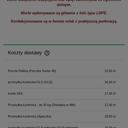
dolnym.
Worki wykonywane są głównie z folii typu LDPE.
Konfekcjonowane są w formie rolek z praktyczną perforacją.
Koszty dostawy
Cena nie zawiera ewentualnych kosztów płatności
Poczta Polska
(Pocztex Kurier 48)
15,00 zł
przesyłka kurierska GLS
(GLS)
16,00 zł
kurier DHL
17,00 zł
Przesyłka kurierska - do 30 kg
(Dostawa w 48h)
17,00 zł
Przesyłka kurierska
(Apaczka)
18,00 zł
przesyłka kurierska GLS pobranie
(GLS pobranie)
19,00 zł