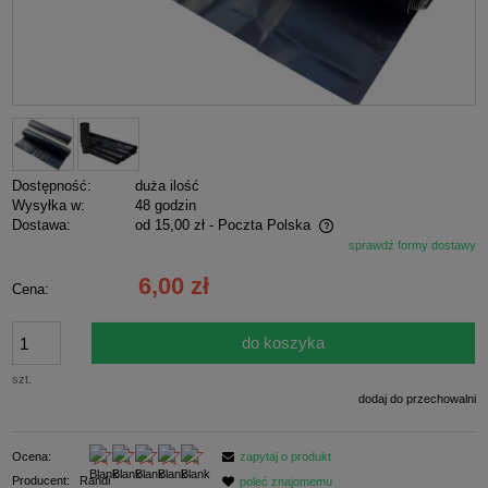
Dostępność:
duża ilość
Wysyłka w:
48 godzin
Dostawa:
od 15,00 zł
- Poczta Polska
sprawdź formy dostawy
Cena nie zawiera ewentualnych kosztów płatności
6,00 zł
Cena:
do koszyka
szt.
dodaj do przechowalni
Ocena:
zapytaj o produkt
Producent:
Randi
poleć znajomemu