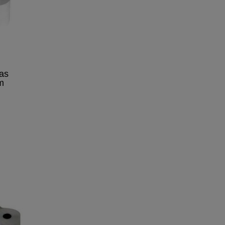
kas
m