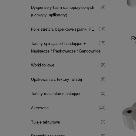
(4)
Dyspensery taśm samoprzylepnych
(uchwyty, aplikatory)
(10)
Folie stretch, bąbelkowe i pianki PE
Ro
(15)
Taśmy spinające / bandujące +
Napinacze / Paskowacze / Bandownice
(8)
Worki foliowe
(8)
Opakowania z tektury falistej
(2)
Taśmy malarskie maskujące
(13)
Akcesoria
(1)
Tuleje tekturowe