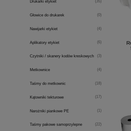
(35)
Drukarki etykiet
(0)
Głowice do drukarek
(4)
Nawijarki etykiet
Ro
(6)
Aplikatory etykiet
(3)
Czytniki / skanery kodów kreskowych
(4)
Metkownice
(18)
Taśmy do metkownic
(17)
Kątowniki tekturowe
(1)
Narożniki piankowe PE
(22)
Taśmy pakowe samoprzylepne