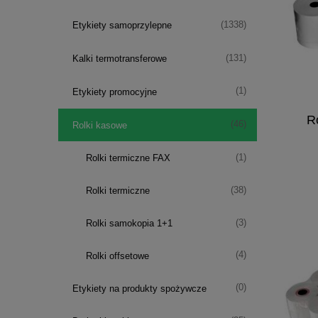
(1338)
Etykiety samoprzylepne
(131)
Kalki termotransferowe
(1)
Etykiety promocyjne
Ro
(46)
Rolki kasowe
(1)
Rolki termiczne FAX
(38)
Rolki termiczne
(3)
Rolki samokopia 1+1
(4)
Rolki offsetowe
(0)
Etykiety na produkty spożywcze