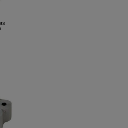
kas
m