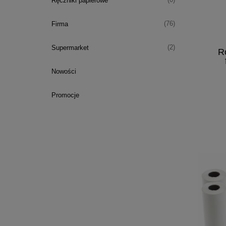
(0)
Ręczniki papierowe
(76)
Firma
(2)
Supermarket
Ro
Nowości
Promocje