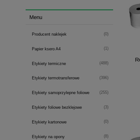
Menu
(0)
Producent naklejek
(1)
Papier ksero A4
Ro
(488)
Etykiety termiczne
(396)
Etykiety termotransferowe
(255)
Etykiety samoprzylepne foliowe
(3)
Etykiety foliowe bezklejowe
(0)
Etykiety kartonowe
(8)
Etykiety na opony