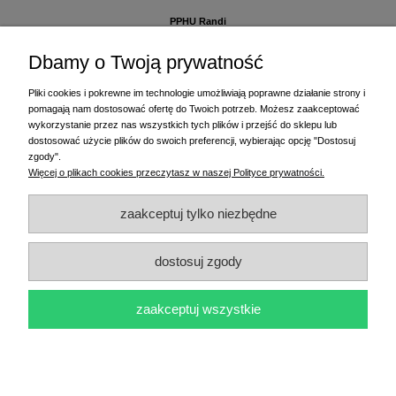
PPHU Randi
ul. Słoneczna Dolina 1
83-010 Straszyn
Dbamy o Twoją prywatność
MAGAZYN I BIURO FIRMY:
Pliki cookies i pokrewne im technologie umożliwiają poprawne działanie strony i
PPHU Randi
pomagają nam dostosować ofertę do Twoich potrzeb. Możesz zaakceptować
ul. Starogardzka 77 (wjazd od ul. Plażowej)
wykorzystanie przez nas wszystkich tych plików i przejść do sklepu lub
83-010 Straszyn
dostosować użycie plików do swoich preferencji, wybierając opcję "Dostosuj
zgody".
+48 58 770 31 80
- centrala
Więcej o plikach cookies przeczytasz w naszej Polityce prywatności.
+48 58 770 31 81
- dział sprzedaży
+48 58 770 31 82
- księgowość
zaakceptuj tylko niezbędne
+48 58 770 31 83
- wyceny i drukowanie etykiet
(+48) 515 234 369
- Magda - dział sprzedaży,
magda@randi.pl
dostosuj zgody
(+48) 791 200 096
- Krzysztof - drukowanie etykiet,
krzysztof@randi.pl
(+48) 602 794 901
- Sebastian - wyceny i doradztwo techniczne,
biuro@randi.pl
zaakceptuj wszystkie
pokaż pełną wersję strony