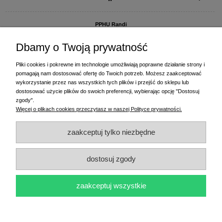
PPHU Randi
ul. Słoneczna Dolina 1
83-010 Straszyn
Dbamy o Twoją prywatność
MAGAZYN I BIURO FIRMY:
Pliki cookies i pokrewne im technologie umożliwiają poprawne działanie strony i
PPHU Randi
pomagają nam dostosować ofertę do Twoich potrzeb. Możesz zaakceptować
ul. Starogardzka 77 (wjazd od ul. Plażowej)
wykorzystanie przez nas wszystkich tych plików i przejść do sklepu lub
83-010 Straszyn
dostosować użycie plików do swoich preferencji, wybierając opcję "Dostosuj
zgody".
+48 58 770 31 80
- centrala
Więcej o plikach cookies przeczytasz w naszej Polityce prywatności.
+48 58 770 31 81
- dział sprzedaży
+48 58 770 31 82
- księgowość
zaakceptuj tylko niezbędne
+48 58 770 31 83
- wyceny i drukowanie etykiet
(+48) 515 234 369
- Magda - dział sprzedaży,
magda@randi.pl
dostosuj zgody
(+48) 791 200 096
- Krzysztof - drukowanie etykiet,
krzysztof@randi.pl
(+48) 602 794 901
- Sebastian - wyceny i doradztwo techniczne,
biuro@randi.pl
zaakceptuj wszystkie