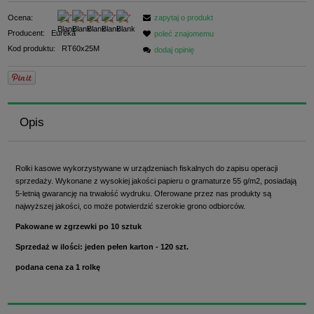
Ocena:
zapytaj o produkt
Producent:
Eureka
poleć znajomemu
Kod produktu:
RT60x25M
dodaj opinię
Opis
Rolki kasowe wykorzystywane w urządzeniach fiskalnych do zapisu operacji
sprzedaży. Wykonane z wysokiej jakości papieru o gramaturze 55 g/m2, posiadają
5-letnią gwarancję na trwałość wydruku.
Oferowane przez nas produkty są
najwyższej jakości, co może potwierdzić szerokie grono odbiorców.
Pakowane w zgrzewki po 10 sztuk
Sprzedaż w ilości: jeden pełen karton - 120 szt.
podana cena za 1 rolkę