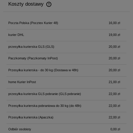
Koszty dostawy
Cena nie zawiera ewentualnych kosztów płatności
Poczta Polska
(Pocztex Kurier 48)
16,00 zł
kurier DHL
19,00 zł
przesyłka kurierska GLS
(GLS)
20,00 zł
Paczkomaty
(Paczkomaty InPost)
20,00 zł
Przesyłka kurierska - do 30 kg
(Dostawa w 48h)
20,00 zł
home Kurier InPost
21,00 zł
przesyłka kurierska GLS pobranie
(GLS pobranie)
22,00 zł
Przesyłka kurierska pobraniowa do 30 kg
(do 48h)
22,00 zł
Przesyłka kurierska
(Apaczka)
22,00 zł
Odbiór osobisty
0,00 zł