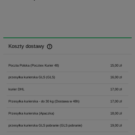
Koszty dostawy
Cena nie zawiera ewentualnych kosztów płatności
Poczta Polska
(Pocztex Kurier 48)
15,00 zł
przesyłka kurierska GLS
(GLS)
16,00 zł
kurier DHL
17,00 zł
Przesyłka kurierska - do 30 kg
(Dostawa w 48h)
17,00 zł
Przesyłka kurierska
(Apaczka)
18,00 zł
przesyłka kurierska GLS pobranie
(GLS pobranie)
19,00 zł