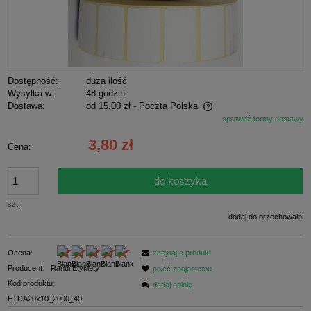
Dostępność:
duża ilość
Wysyłka w:
48 godzin
Dostawa:
od 15,00 zł
- Poczta Polska
sprawdź formy dostawy
Cena nie zawiera ewentualnych kosztów płatności
3,80 zł
Cena:
do koszyka
szt.
dodaj do przechowalni
Ocena:
zapytaj o produkt
Producent:
Randi Etykiety
poleć znajomemu
Kod produktu:
dodaj opinię
ETDA20x10_2000_40