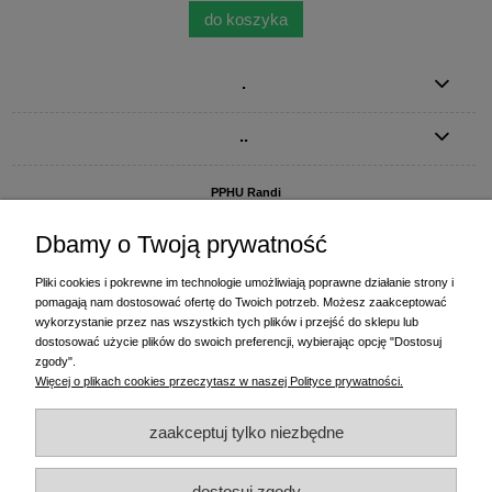
do koszyka
.
..
PPHU Randi
ul. Słoneczna Dolina 1
83-010 Straszyn
Dbamy o Twoją prywatność
MAGAZYN I BIURO FIRMY:
Pliki cookies i pokrewne im technologie umożliwiają poprawne działanie strony i
PPHU Randi
pomagają nam dostosować ofertę do Twoich potrzeb. Możesz zaakceptować
ul. Starogardzka 77 (wjazd od ul. Plażowej)
wykorzystanie przez nas wszystkich tych plików i przejść do sklepu lub
83-010 Straszyn
dostosować użycie plików do swoich preferencji, wybierając opcję "Dostosuj
zgody".
+48 58 770 31 80
- centrala
Więcej o plikach cookies przeczytasz w naszej Polityce prywatności.
+48 58 770 31 81
- dział sprzedaży
+48 58 770 31 82
- księgowość
zaakceptuj tylko niezbędne
+48 58 770 31 83
- wyceny i drukowanie etykiet
(+48) 515 234 369
- Magda - dział sprzedaży,
magda@randi.pl
dostosuj zgody