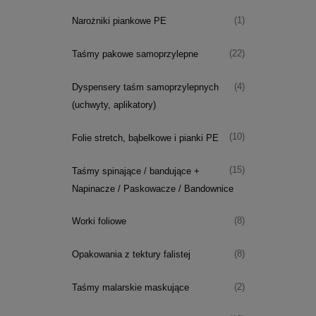
(1)
Narożniki piankowe PE
(22)
Taśmy pakowe samoprzylepne
(4)
Dyspensery taśm samoprzylepnych
(uchwyty, aplikatory)
(10)
Folie stretch, bąbelkowe i pianki PE
(15)
Taśmy spinające / bandujące +
Napinacze / Paskowacze / Bandownice
(8)
Worki foliowe
(8)
Opakowania z tektury falistej
(2)
Taśmy malarskie maskujące