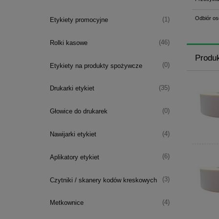
Odbiór os
(1)
Etykiety promocyjne
(46)
Rolki kasowe
Produ
(0)
Etykiety na produkty spożywcze
(35)
Drukarki etykiet
(0)
Głowice do drukarek
(4)
Nawijarki etykiet
(6)
Aplikatory etykiet
(3)
Czytniki / skanery kodów kreskowych
(4)
Metkownice