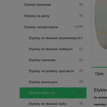
(0)
Etykiety kartonowe
(8)
Etykiety na opony
(1338)
Etykiety samoprzylepne
(4)
Etykiety do drukarek atramentowych
(1)
Etykiety do drukarek mobilnych
(3)
Etykiety kartonowe
(0)
Etykiety na produkty spożywcze
Opis
(0)
Etykiety promocyjne
Etykie
(518)
Etykiety termiczne
Do drukar
(6)
Etykiety do drukarek Seiko
nawinięte 