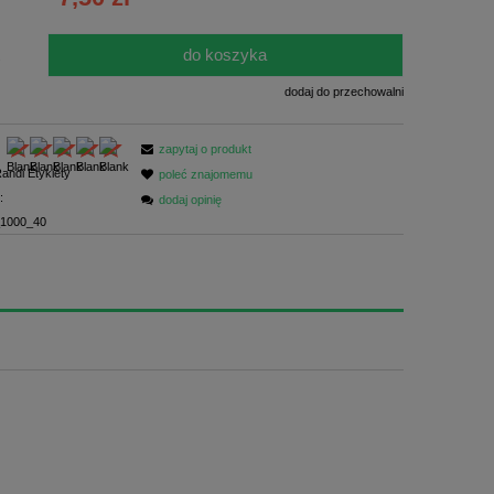
ści
do koszyka
.
dodaj do przechowalni
zapytaj o produkt
andi Etykiety
poleć znajomemu
:
dodaj opinię
1000_40