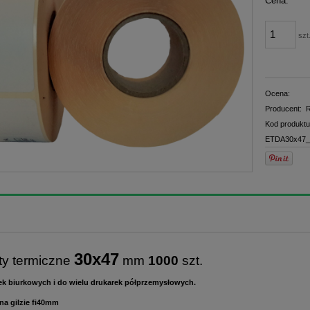
Cena:
płatno
szt
Ocena:
Producent:
R
Kod produktu
ETDA30x47_
30x47
ty termiczne
mm
1000
szt.
ek biurkowych i do wielu drukarek półprzemysłowych.
na gilzie fi40mm