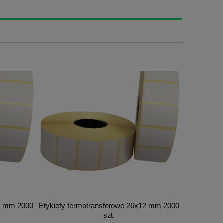
10 mm 2000
Etykiety termotransferowe 26x12 mm 2000
Etykiety t
szt.