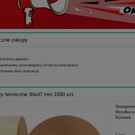
czne zakupy
żne formy płatności
arantowany zwrot pieniędzy (10 dni na zwrot towaru)
yfrowane dane i transakcje
ty termiczne 30x47 mm 1000 szt.
Dostępnoś
Wysyłka w
Dostawa:
Cena n