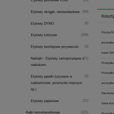
Etykiety plombowe VOID
(64)
Etykiety okrągłe, niestandardowe
Koszt
(6)
Etykiety DYMO
Poczta Po
(258)
Etykiety kolorowe
przesyłka
(3)
Etykiety bezklejowe przywieszki
kurier DH
(21)
Naklejki - Etykiety samoprzylepne z
Przesyłka
nadrukiem
Przesyłka
(3)
Etykiety pętelki (używane w
sadownictwie, przemyśle mięsnym
przesyłka
itp.)
Paczkoma
(21)
Etykiety papierowe
home Kuri
(131)
Kalki termotransferowe
Przesyłka