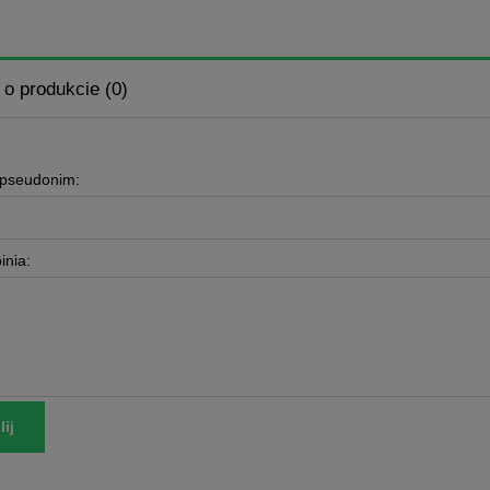
 o produkcie (0)
 pseudonim:
inia:
ij