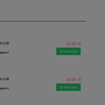
auczuk
11,00 zł
do koszyka
ilzie fi
auczuk
20,00 zł
do koszyka
ilzie fi