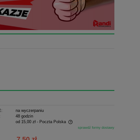
ć:
na wyczerpaniu
:
48 godzin
od 15,00 zł
- Poczta Polska
sprawdź formy dostawy
ie zawiera ewentualnych kosztów
7,50 zł