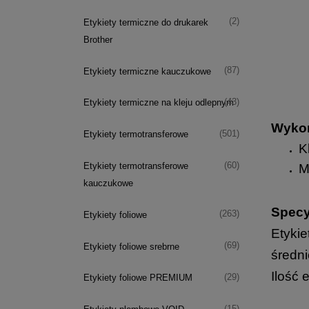
(2)
Etykiety termiczne do drukarek
Brother
(87)
Etykiety termiczne kauczukowe
(43)
Etykiety termiczne na kleju odlepnym
Wykon
(501)
Etykiety termotransferowe
K
(60)
Etykiety termotransferowe
M
kauczukowe
Specy
(263)
Etykiety foliowe
Etykie
(69)
Etykiety foliowe srebrne
średni
Ilość 
(29)
Etykiety foliowe PREMIUM
(15)