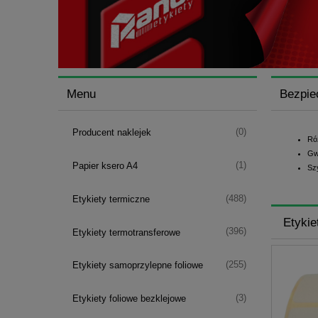
Menu
Bezpie
(0)
Producent naklejek
Ró
Gw
(1)
Papier ksero A4
Sz
(488)
Etykiety termiczne
Etykie
(396)
Etykiety termotransferowe
(255)
Etykiety samoprzylepne foliowe
(3)
Etykiety foliowe bezklejowe