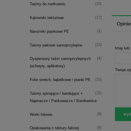
(18)
Taśmy do metkownic
(17)
Kątowniki tekturowe
Opinie
(1)
Narożniki piankowe PE
(22)
Taśmy pakowe samoprzylepne
Imię lub
(4)
Dyspensery taśm samoprzylepnych
(uchwyty, aplikatory)
Twoja op
(10)
Folie stretch, bąbelkowe i pianki PE
(15)
Taśmy spinające / bandujące +
Napinacze / Paskowacze / Bandownice
wyśl
(8)
Worki foliowe
(8)
Opakowania z tektury falistej