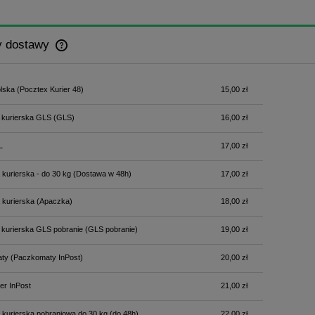
y dostawy
Cena nie zawiera ewentualnych kosztów
lska
(Pocztex Kurier 48)
15,00 zł
płatności
 kurierska GLS
(GLS)
16,00 zł
L
17,00 zł
 kurierska - do 30 kg
(Dostawa w 48h)
17,00 zł
 kurierska
(Apaczka)
18,00 zł
 kurierska GLS pobranie
(GLS pobranie)
19,00 zł
ty
(Paczkomaty InPost)
20,00 zł
er InPost
21,00 zł
 kurierska pobraniowa do 30 kg
(do 48h)
22,00 zł