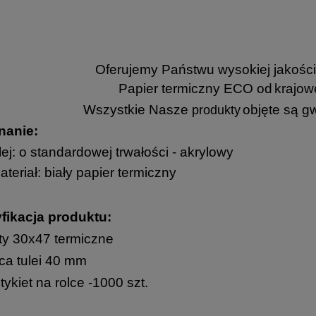
Oferujemy Państwu wysokiej jakości 
Papier termiczny ECO od
krajow
Wszystkie Nasze
objęte są g
produ
kty
anie:
lej: o standardowej trwałości - akrylowy
ateriał: biały papier termiczny
fikacja produktu:
ty 30x47 termiczne
ca tulei 40 mm
etykiet na rolce -1000 szt.