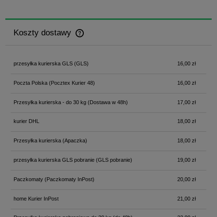
Koszty dostawy
Cena nie zawiera ewentualnych kosztów płatności
przesyłka kurierska GLS
(GLS)
16,00 zł
Poczta Polska
(Pocztex Kurier 48)
16,00 zł
Przesyłka kurierska - do 30 kg
(Dostawa w 48h)
17,00 zł
kurier DHL
18,00 zł
Przesyłka kurierska
(Apaczka)
18,00 zł
przesyłka kurierska GLS pobranie
(GLS pobranie)
19,00 zł
Paczkomaty
(Paczkomaty InPost)
20,00 zł
home Kurier InPost
21,00 zł