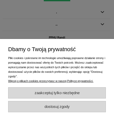
.
..
PPHU Randi
ul. Słoneczna Dolina 1
83-010 Straszyn
Dbamy o Twoją prywatność
MAGAZYN I BIURO FIRMY:
Pliki cookies i pokrewne im technologie umożliwiają poprawne działanie strony i
PPHU Randi
pomagają nam dostosować ofertę do Twoich potrzeb. Możesz zaakceptować
ul. Starogardzka 77 (wjazd od ul. Plażowej)
wykorzystanie przez nas wszystkich tych plików i przejść do sklepu lub
83-010 Straszyn
dostosować użycie plików do swoich preferencji, wybierając opcję "Dostosuj
zgody".
+48 58 770 31 80
- centrala
Więcej o plikach cookies przeczytasz w naszej Polityce prywatności.
+48 58 770 31 81
- dział sprzedaży
+48 58 770 31 82
- księgowość
zaakceptuj tylko niezbędne
+48 58 770 31 83
- wyceny i drukowanie etykiet
(+48) 515 234 369
- Magda - dział sprzedaży,
magda@randi.pl
dostosuj zgody
(+48) 791 200 096
- Krzysztof - drukowanie etykiet,
krzysztof@randi.pl
(+48) 602 794 901
- Sebastian - wyceny i doradztwo techniczne,
biuro@randi.pl