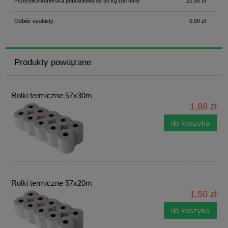
Przesyłka kurierska pobraniowa do 30 kg
(do 48h)
22,00 zł
Odbiór osobisty
0,00 zł
Produkty powiązane
Rolki termiczne 57x30m
1,88 zł
do koszyka
Rolki termiczne 57x20m
1,50 zł
do koszyka