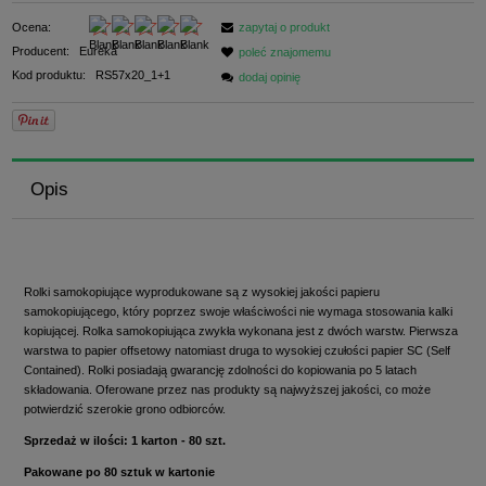
Ocena:
zapytaj o produkt
Producent:
Eureka
poleć znajomemu
Kod produktu:
RS57x20_1+1
dodaj opinię
Opis
Rolki samokopiujące wyprodukowane są z wysokiej jakości papieru
samokopiującego, który poprzez swoje właściwości nie wymaga stosowania kalki
kopiującej. Rolka samokopiująca zwykła wykonana jest z dwóch warstw. Pierwsza
warstwa to papier offsetowy natomiast druga to wysokiej czułości papier SC (Self
Contained). Rolki posiadają gwarancję zdolności do kopiowania po 5 latach
składowania.
Oferowane przez nas produkty są najwyższej jakości, co może
potwierdzić szerokie grono odbiorców.
Sprzedaż w ilości: 1 karton - 80 szt.
Pakowane po 80 sztuk w kartonie