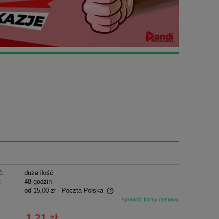
ć:
duża ilość
:
48 godzin
od 15,00 zł
- Poczta Polska
sprawdź formy dostawy
ie zawiera ewentualnych kosztów
1,21 zł