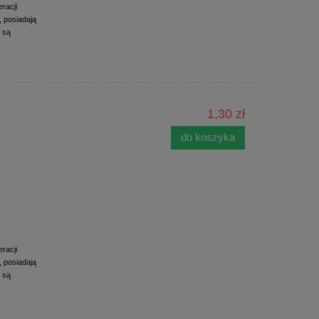
racji
 posiadają
 są
1,30 zł
do koszyka
racji
 posiadają
 są