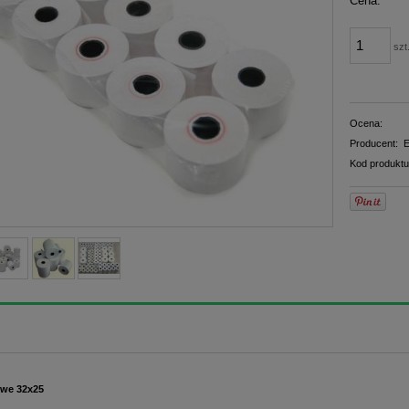
Cena:
płatno
szt
Ocena:
Producent:
E
Kod produktu
owe 32x25