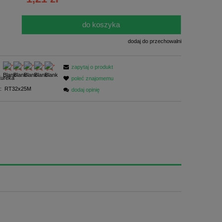
ści
do koszyka
.
dodaj do przechowalni
zapytaj o produkt
ureka
poleć znajomemu
:
RT32x25M
dodaj opinię