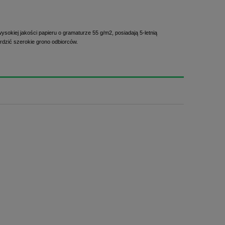
okiej jakości papieru o gramaturze 55 g/m2, posiadają 5-letnią
rdzić szerokie grono odbiorców.