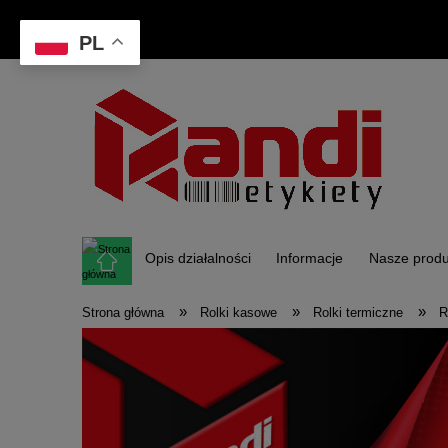
PL
Opis działalności
Informacje
Nasze produ
»
»
»
Strona główna
Rolki kasowe
Rolki termiczne
R