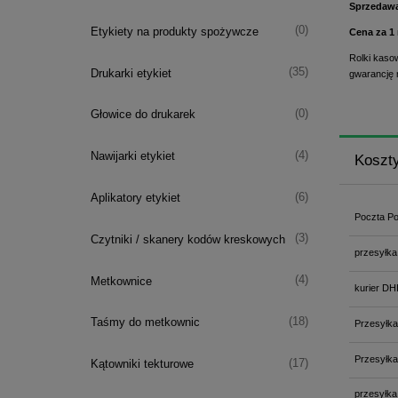
Sprzedawan
(0)
Etykiety na produkty spożywcze
Cena za 1 
Rolki kaso
(35)
Drukarki etykiet
gwarancję 
(0)
Głowice do drukarek
(4)
Nawijarki etykiet
Koszt
(6)
Aplikatory etykiet
Poczta Po
(3)
Czytniki / skanery kodów kreskowych
przesyłka
(4)
Metkownice
kurier DH
(18)
Taśmy do metkownic
Przesyłka
Przesyłka
(17)
Kątowniki tekturowe
przesyłka