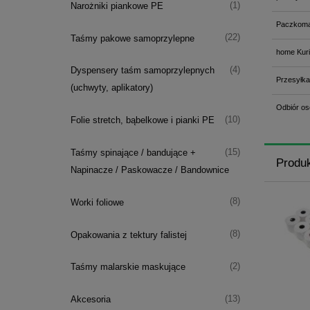
(1)
Narożniki piankowe PE
Paczkoma
(22)
Taśmy pakowe samoprzylepne
home Kuri
(4)
Dyspensery taśm samoprzylepnych
Przesyłka
(uchwyty, aplikatory)
Odbiór os
(10)
Folie stretch, bąbelkowe i pianki PE
(15)
Taśmy spinające / bandujące +
Produ
Napinacze / Paskowacze / Bandownice
(8)
Worki foliowe
(8)
Opakowania z tektury falistej
(2)
Taśmy malarskie maskujące
(13)
Akcesoria