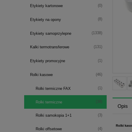
(0)
Etykiety kartonowe
(8)
Etykiety na opony
(1338)
Etykiety samoprzylepne
(131)
Kalki termotransferowe
(1)
Etykiety promocyjne
(46)
Rolki kasowe
(1)
Rolki termiczne FAX
(38)
Rolki termiczne
Opis
(3)
Rolki samokopia 1+1
Rolki kas
(4)
Rolki offsetowe