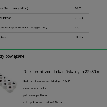
ty
(Paczkomaty InPost)
20,00 zł
er InPost
21,00 zł
 kurierska pobraniowa do 30 kg
(do 48h)
22,00 zł
obisty
0,00 zł
kty powiązane
Rolki termiczne do kas fiskalnych 32x30 m
Rolki termiczne do kas fiskalnych 32x30 m
cena podana za 1 szt
pakowane po 10 szt
całe opakowanie zawiera 270 szt