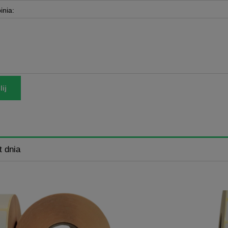
inia:
ij
t dnia