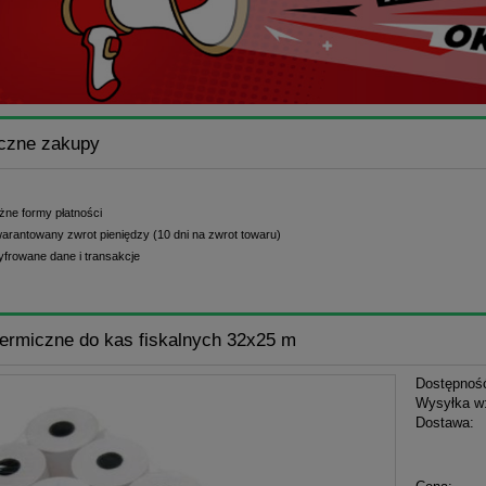
czne zakupy
żne formy płatności
arantowany zwrot pieniędzy (10 dni na zwrot towaru)
yfrowane dane i transakcje
termiczne do kas fiskalnych 32x25 m
Dostępnoś
Wysyłka w
Dostawa:
Cena n