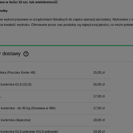
e w ilości 10 szt. lub wielokrotność
rolkę
we wykorzystywane w urządzeniach fiskalnych do zapisu operacji sprzedaży. Wykonane z wys
na trwałość wydruku.
Oferowane przez nas produkty są najwyższej jakości, co może potwie
y dostawy
Cena nie zawiera ewentualnych kosztów
lska
(Pocztex Kurier 48)
15,00 zł
płatności
 kurierska GLS
(GLS)
16,00 zł
L
17,00 zł
 kurierska - do 30 kg
(Dostawa w 48h)
17,00 zł
 kurierska
(Apaczka)
18,00 zł
 kurierska GLS pobranie
(GLS pobranie)
19,00 zł