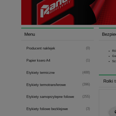
Menu
Bezpie
(0)
Producent naklejek
Ró
Gw
(1)
Papier ksero A4
Sz
(488)
Etykiety termiczne
Rolki 
(396)
Etykiety termotransferowe
(255)
Etykiety samoprzylepne foliowe
(3)
Etykiety foliowe bezklejowe