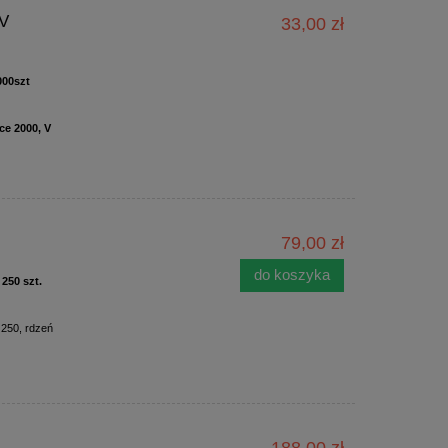
(V
33,00 zł
000szt
ce 2000, V
79,00 zł
do koszyka
250 szt.
 250, rdzeń
188,00 zł