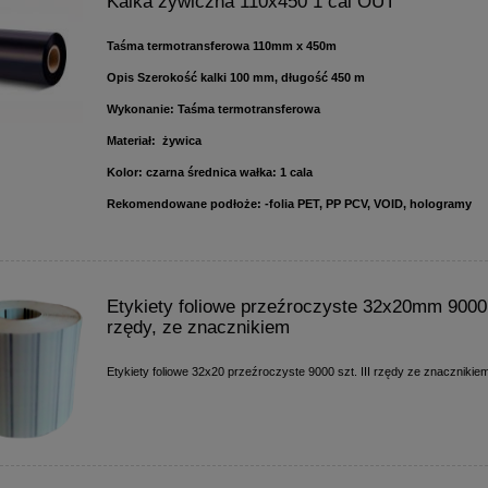
Kalka żywiczna 110x450 1 cal OUT
Taśma termotransferowa 110mm x 450m
Opis Szerokość kalki 100 mm, długość 450 m
Wykonanie: Taśma termotransferowa
Materiał: żywica
Kolor: czarna średnica wałka: 1 cala
Rekomendowane podłoże: -folia PET, PP PCV, VOID, hologramy
Etykiety foliowe przeźroczyste 32x20mm 9000 s
rzędy, ze znacznikiem
Etykiety foliowe 32x20 przeźroczyste 9000 szt. III rzędy ze znacznikie