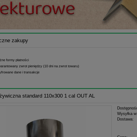
czne zakupy
żne formy płatności
arantowany zwrot pieniędzy (10 dni na zwrot towaru)
yfrowane dane i transakcje
żywiczna standard 110x300 1 cal OUT AL
Dostępnoś
Wysyłka w
Dostawa:
Cena n