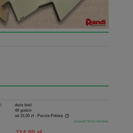
ć:
duża ilość
:
48 godzin
od 15,00 zł
- Poczta Polska
sprawdź formy dostawy
ie zawiera ewentualnych kosztów
114,00 zł