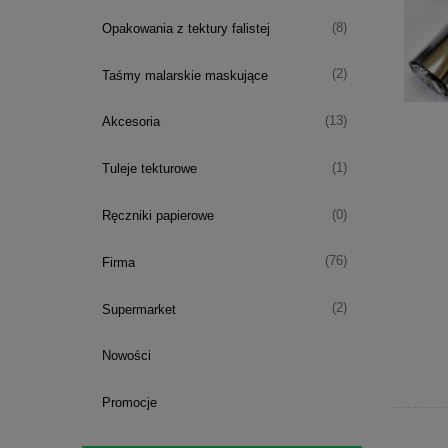
(8)
Opakowania z tektury falistej
(2)
Taśmy malarskie maskujące
(13)
Akcesoria
(1)
Tuleje tekturowe
(0)
Ręczniki papierowe
(76)
Firma
(2)
Supermarket
Nowości
Promocje