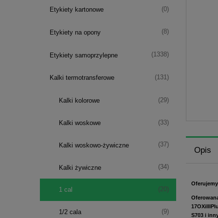
(0)
Etykiety kartonowe
(8)
Etykiety na opony
(1338)
Etykiety samoprzylepne
(131)
Kalki termotransferowe
(29)
Kalki kolorowe
(33)
Kalki woskowe
(37)
Kalki woskowo-żywiczne
Opis
(34)
Kalki żywiczne
Oferujemy
(20)
1 cal
Oferowana 
17OXiIIIPl
(9)
1/2 cala
S703 i inn