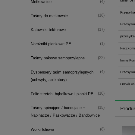
kurier DH
(4)
Metkownice
Przesyłka
(18)
Taśmy do metkownic
Przesyłka
(17)
Kątowniki tekturowe
przesyłka
(1)
Narożniki piankowe PE
Paczkoma
(22)
Taśmy pakowe samoprzylepne
home Kuri
(4)
Dyspensery taśm samoprzylepnych
Przesyłka
(uchwyty, aplikatory)
Odbiór os
(10)
Folie stretch, bąbelkowe i pianki PE
(15)
Taśmy spinające / bandujące +
Produ
Napinacze / Paskowacze / Bandownice
(8)
Worki foliowe