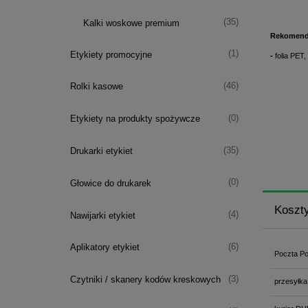
(35)
Kalki woskowe premium
Rekomend
(1)
Etykiety promocyjne
-
folia PET
(46)
Rolki kasowe
(0)
Etykiety na produkty spożywcze
(35)
Drukarki etykiet
(0)
Głowice do drukarek
Koszt
(4)
Nawijarki etykiet
(6)
Aplikatory etykiet
Poczta Po
(3)
Czytniki / skanery kodów kreskowych
przesyłka