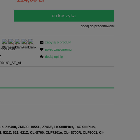
ści
do koszyka
.
dodaj do przechowalni
zapytaj o produkt
andi kalki
poleć znajomemu
:
dodaj opinię
00/1/O_ST_AL
, ZM400, ZM600, 105SL, 2746E, 11OXiIIIPlus, 14OXiIIIPlus,
21, 521Z, 621, 621Z, CL-S700, CLP7201e, CL- S700R, CLP9001, Cl-