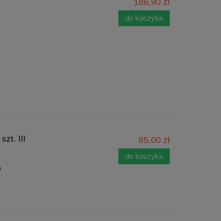
186,90 zł
do koszyka
zt. III
65,00 zł
do koszyka
m