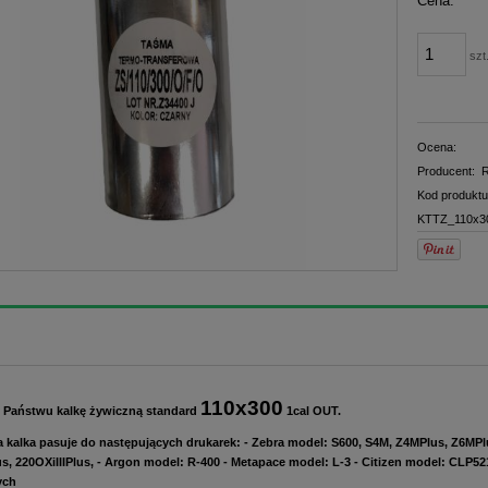
Cena:
płatno
szt
Ocena:
Producent:
R
Kod produktu
KTTZ_110x3
110x300
 Państwu kalkę żywiczną standard
1cal OUT.
kalka pasuje do następujących drukarek: - Zebra model: S600, S4M, Z4MPlus, Z6MPlus
us, 220OXiIIIPlus, - Argon model: R-400 - Metapace model: L-3 - Citizen model: CLP5
ych