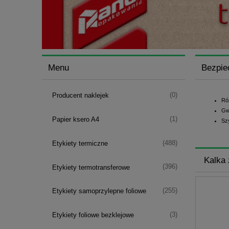
Menu
Bezpie
(0)
Producent naklejek
Ró
Gw
(1)
Papier ksero A4
Sz
(488)
Etykiety termiczne
Kalka 
(396)
Etykiety termotransferowe
(255)
Etykiety samoprzylepne foliowe
(3)
Etykiety foliowe bezklejowe