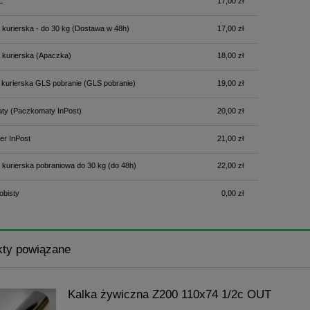
L
17,00 zł
 kurierska - do 30 kg
(Dostawa w 48h)
17,00 zł
 kurierska
(Apaczka)
18,00 zł
 kurierska GLS pobranie
(GLS pobranie)
19,00 zł
ty
(Paczkomaty InPost)
20,00 zł
er InPost
21,00 zł
 kurierska pobraniowa do 30 kg
(do 48h)
22,00 zł
obisty
0,00 zł
kty powiązane
Kalka żywiczna Z200 110x74 1/2c OUT