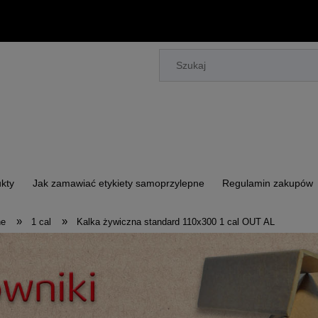
kty
Jak zamawiać etykiety samoprzylepne
Regulamin zakupów
»
»
ne
1 cal
Kalka żywiczna standard 110x300 1 cal OUT AL