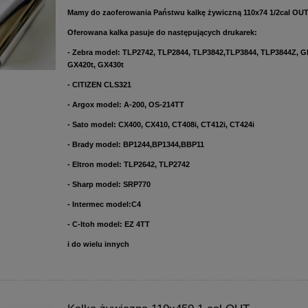
Mamy do zaoferowania Państwu kalkę żywiczną 110x74 1/2cal OUT
Oferowana kalka pasuje do następujących drukarek:
- Zebra model: TLP2742, TLP2844, TLP3842,TLP3844, TLP3844Z, G
GX420t, GX430t
- CITIZEN CLS321
- Argox model: A-200, OS-214TT
- Sato model: CX400, CX410, CT408i, CT412i, CT424i
- Brady model: BP1244,BP1344,BBP11
- Eltron model: TLP2642, TLP2742
- Sharp model: SRP770
- Intermec model:C4
- C-Itoh model: EZ 4TT
i do wielu innych