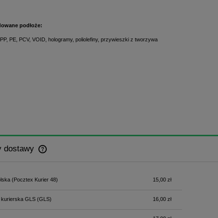
owane podłoże:
, PP, PE, PCV, VOID, hologramy, poliolefiny, przywieszki z tworzywa
y dostawy
Cena nie zawiera ewentualnych kosztów
lska
(Pocztex Kurier 48)
15,00 zł
płatności
 kurierska GLS
(GLS)
16,00 zł