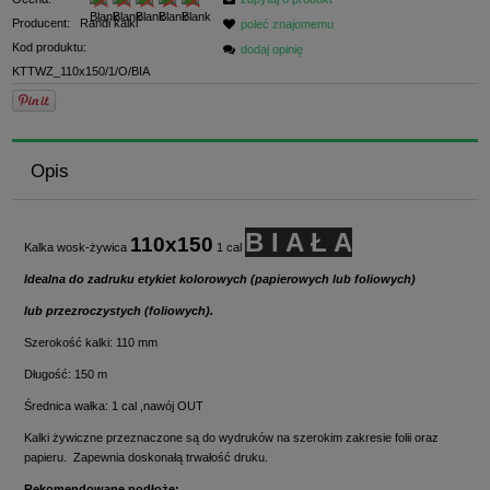
Producent:
Randi kalki
poleć znajomemu
Kod produktu:
dodaj opinię
KTTWZ_110x150/1/O/BIA
Opis
B I A Ł A
110x150
Kalka wosk-żywica
1 cal
Idealna do zadruku etykiet kolorowych (papierowych lub foliowych)
lub przezroczystych (foliowych).
Szerokość kalki: 110 mm
Długość: 150 m
Średnica wałka: 1 cal ,nawój OUT
Kalki żywiczne przeznaczone są do wydruków na szerokim zakresie folii oraz
papieru. Zapewnia doskonałą trwałość druku.
Rekomendowane podłoże: