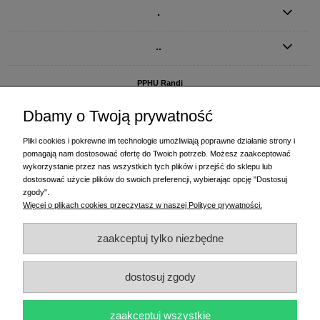
.
..
PPHU Randi
ul. Słoneczna Dolina 1
83-010 Straszyn
Dbamy o Twoją prywatność
MAGAZYN I BIURO FIRMY:
Pliki cookies i pokrewne im technologie umożliwiają poprawne działanie strony i
PPHU Randi
pomagają nam dostosować ofertę do Twoich potrzeb. Możesz zaakceptować
ul. Starogardzka 77 (wjazd od ul. Plażowej)
wykorzystanie przez nas wszystkich tych plików i przejść do sklepu lub
83-010 Straszyn
dostosować użycie plików do swoich preferencji, wybierając opcję "Dostosuj
zgody".
+48 58 770 31 80
- centrala
Więcej o plikach cookies przeczytasz w naszej Polityce prywatności.
+48 58 770 31 81
- dział sprzedaży
+48 58 770 31 82
- księgowość
zaakceptuj tylko niezbędne
+48 58 770 31 83
- wyceny i drukowanie etykiet
(+48) 515 234 369
- Magda - dział sprzedaży,
magda@randi.pl
dostosuj zgody
(+48) 791 200 096
- Krzysztof - drukowanie etykiet,
krzysztof@randi.pl
(+48) 602 794 901
- Sebastian - wyceny i doradztwo techniczne,
biuro@randi.pl
zaakceptuj wszystkie