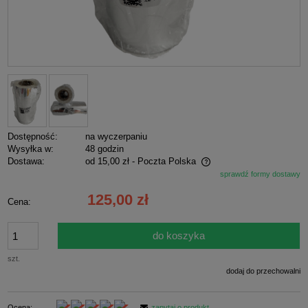
Dostępność:
na wyczerpaniu
Wysyłka w:
48 godzin
Dostawa:
od 15,00 zł
- Poczta Polska
sprawdź formy dostawy
Cena nie zawiera ewentualnych kosztów płatności
125,00 zł
Cena:
do koszyka
szt.
dodaj do przechowalni
Ocena:
zapytaj o produkt