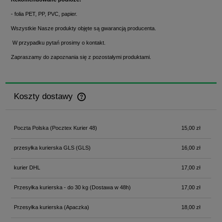
- folia PET, PP, PVC, papier.
Wszystkie Nasze produkty objęte są gwarancją producenta.
W przypadku pytań prosimy o kontakt.
Zapraszamy do zapoznania się z pozostałymi produktami.
Koszty dostawy
Cena nie zawiera ewentualnych kosztów płatności
Poczta Polska
(Pocztex Kurier 48)
15,00 zł
przesyłka kurierska GLS
(GLS)
16,00 zł
kurier DHL
17,00 zł
Przesyłka kurierska - do 30 kg
(Dostawa w 48h)
17,00 zł
Przesyłka kurierska
(Apaczka)
18,00 zł