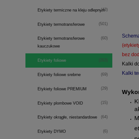
(43)
Etykiety termiczne na kleju odlepnym
(501)
Etykiety termotransferowe
Schemat
(60)
Etykiety termotransferowe
(etykiet
kauczukowe
bez dod
(263)
Etykiety foliowe
Kalki d
Kalki t
(69)
Etykiety foliowe srebrne
(29)
Etykiety foliowe PREMIUM
Wykon
Kl
(15)
Etykiety plombowe VOID
a
(64)
Etykiety okrągłe, niestandardowe
M
e
(6)
Etykiety DYMO
p