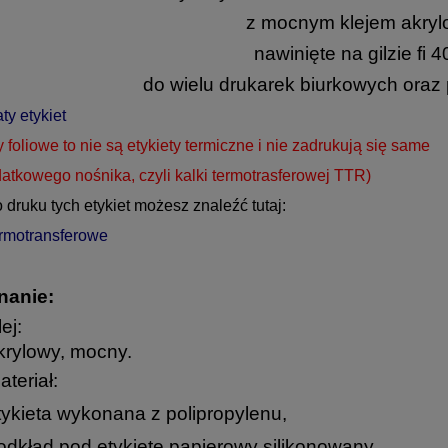
z mocnym klejem akry
nawinięte na gilzie fi
do wielu drukarek biurkowych ora
y etykiet
y foliowe to nie są etykiety termiczne i nie zadrukują się same
atkowego nośnika, czyli kalki termotrasferowej TTR)
o druku tych etykiet możesz znaleźć tutaj:
ermotransferowe
anie:
ej:
krylowy, mocny.
ateriał:
tykieta wykonana z polipropylenu,
odkład pod etykietę papierowy silikonowany.