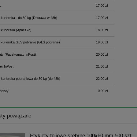
L
17,00 zł
 kurierska - do 30 kg
(Dostawa w 48h)
17,00 zł
 kurierska
(Apaczka)
18,00 zł
 kurierska GLS pobranie
(GLS pobranie)
19,00 zł
ty
(Paczkomaty InPost)
20,00 zł
er InPost
21,00 zł
 kurierska pobraniowa do 30 kg
(do 48h)
22,00 zł
obisty
0,00 zł
kty powiązane
Etykiety foliowe srebrne 100x60 mm 500 szt.