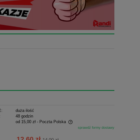
ć:
duża ilość
:
48 godzin
od 15,00 zł
- Poczta Polska
sprawdź formy dostawy
ie zawiera ewentualnych kosztów
12,60 zł
14,00 zł