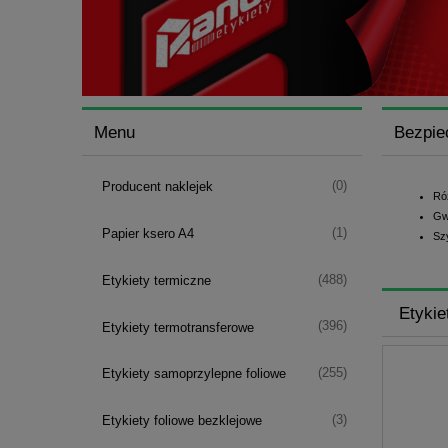
Menu
Bezpie
(0)
Producent naklejek
Ró
Gw
(1)
Papier ksero A4
Sz
(488)
Etykiety termiczne
Etykie
(396)
Etykiety termotransferowe
(255)
Etykiety samoprzylepne foliowe
(3)
Etykiety foliowe bezklejowe