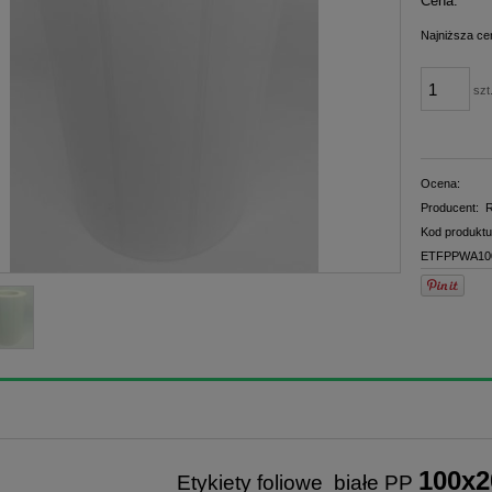
Cena:
płatno
Najniższa ce
szt
Ocena:
Producent:
R
Kod produktu
ETFPPWA10
100x2
Etykiety foliowe białe PP