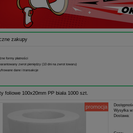
czne zakupy
żne formy płatności
arantowany zwrot pieniędzy (10 dni na zwrot towaru)
yfrowane dane i transakcje
ty foliowe 100x20mm PP biała 1000 szt.
Dostępnoś
promocja
Wysyłka w
Dostawa:
Cena n