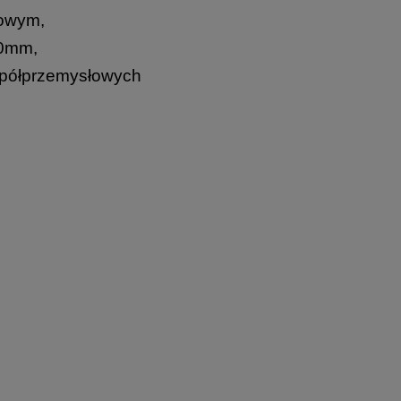
lowym,
 40mm,
z półprzemysłowych