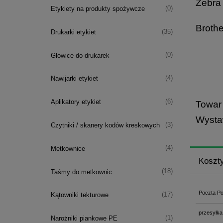
Zebra 
(0)
Etykiety na produkty spożywcze
Ofero
Brothe
(35)
Drukarki etykiet
(0)
Głowice do drukarek
(4)
Nawijarki etykiet
(6)
Aplikatory etykiet
Towar
Wysta
(3)
Czytniki / skanery kodów kreskowych
(4)
Metkownice
Koszt
(18)
Taśmy do metkownic
Poczta Po
(17)
Kątowniki tekturowe
przesyłka
(1)
Narożniki piankowe PE