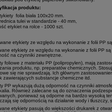
fikacja produktu:
tykiety folia biała 100x20 mm.
rednica tulei w standardzie - 40 mm,
lość etykiet na rolce - 1000 szt.
ane etykiety ze względu na wykonanie z folii PP są
ane etykiety ze względu na wykonanie z folii PP s
ność na czynniki zewnętrzne.
ty foliowe z materiału PP (polipropylen), mają za
ania produktu, np. preparatów chemicznych. Stosuje
owe się nie sprawdzają. Ich głównym zastosowanie
 zawierających substancje chemiczne itd.
ty PP wykazują dużą odporność na czynniki atmosfer
alia. Również zalecane są do oznaczenia podzespoł
wanych, ponieważ są odporne na bardzo wysoką temp
zają się odpornością na działanie wody i tłuszczy, s
ane etykiety pasują do większości drukarek z otwa