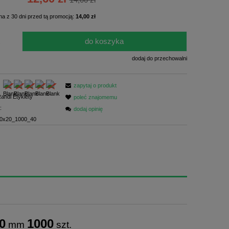
ści
na z 30 dni przed tą promocją:
14,00 zł
do koszyka
.
dodaj do przechowalni
zapytaj o produkt
andi Etykiety
poleć znajomemu
:
dodaj opinię
0x20_1000_40
0
1000
mm
szt.