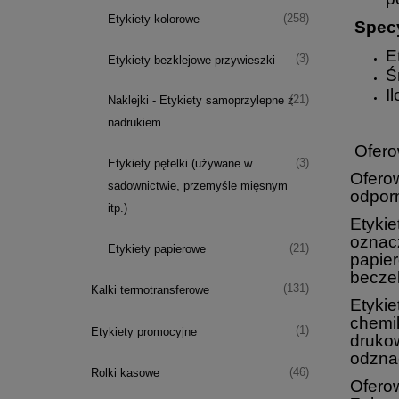
(258)
Etykiety kolorowe
Specy
E
(3)
Etykiety bezklejowe przywieszki
Ś
I
(21)
Naklejki - Etykiety samoprzylepne z
nadrukiem
Oferow
(3)
Etykiety pętelki (używane w
Oferow
sadownictwie, przemyśle mięsnym
odpor
itp.)
Etykie
oznacz
(21)
Etykiety papierowe
papier
beczek
(131)
Kalki termotransferowe
Etykie
chemik
(1)
Etykiety promocyjne
druko
odznac
(46)
Rolki kasowe
Oferow