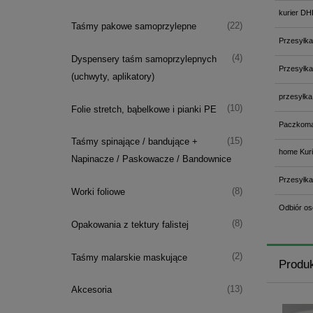
kurier DH
(22)
Taśmy pakowe samoprzylepne
Przesyłka
(4)
Dyspensery taśm samoprzylepnych
Przesyłka
(uchwyty, aplikatory)
przesyłka
(10)
Folie stretch, bąbelkowe i pianki PE
Paczkoma
(15)
Taśmy spinające / bandujące +
home Kuri
Napinacze / Paskowacze / Bandownice
Przesyłka
(8)
Worki foliowe
Odbiór os
(8)
Opakowania z tektury falistej
(2)
Taśmy malarskie maskujące
Produ
(13)
Akcesoria