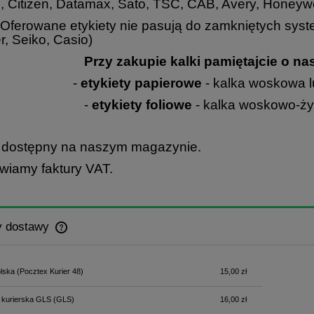
, Citizen, Datamax, Sato, TSC, CAB, Avery, Honeywe
wane etykiety nie pasują do zamkniętych syste
r, Seiko, Casio)
Przy zakupie kalki pamiętajcie o na
-
etykiety papierowe
- kalka woskowa 
-
etykiety foliowe
- kalka woskowo-ży
 dostępny na naszym magazynie.
wiamy faktury VAT.
y dostawy
Cena nie zawiera ewentualnych kosztów
lska
(Pocztex Kurier 48)
15,00 zł
płatności
 kurierska GLS
(GLS)
16,00 zł