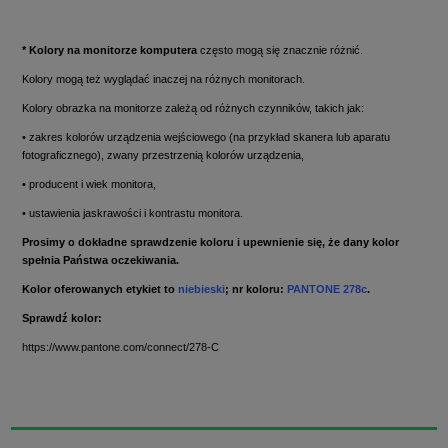
* Kolory na monitorze komputera
często mogą się znacznie różnić.
Kolory mogą też wyglądać inaczej na różnych monitorach.
Kolory obrazka na monitorze zależą od różnych czynników, takich jak:
• zakres kolorów urządzenia wejściowego (na przykład skanera lub aparatu
fotograficznego), zwany przestrzenią kolorów urządzenia,
• producent i wiek monitora,
• ustawienia jaskrawości i kontrastu monitora.
Prosimy o dokładne sprawdzenie koloru i upewnienie się, że dany kolor
spełnia Państwa oczekiwania.
Kolor oferowanych etykiet to
niebieski
; nr koloru:
PANTONE 278c
.
Sprawdź kolor:
https://www.pantone.com/connect/278-C