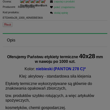
Ocena:
zapytaj o produkt
Producent:
Randi Etykiety
poleć znajomemu
Kod produktu:
dodaj opinię
ETDA40x28_1000_40NIEBIESKA
Opis
40x28
Oferujemy Państwu etykiety termiczne
mm
w nawoju po 1000 szt.
Kolor:
niebieski (PANTON 278 C)*
Klej: akrylowy - standardowa siła klejenia
Etykiety termiczne wykorzystywane są głównie do
znakowania opakowań zbiorczych,
tzw. produktów szybko rotujących, a więc artykułów
spożywczych,
kosmetyków, chemii gospodarczej.