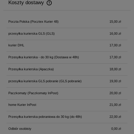
Koszty dostawy
Cena nie zawiera ewentualnych kosztów płatności
Poczta Polska
(Pocztex Kurier 48)
15,00 zł
przesyłka kurierska GLS
(GLS)
16,00 zł
kurier DHL
17,00 zł
Przesyłka kurierska - do 30 kg
(Dostawa w 48h)
17,00 zł
Przesyłka kurierska
(Apaczka)
18,00 zł
przesyłka kurierska GLS pobranie
(GLS pobranie)
19,00 zł
Paczkomaty
(Paczkomaty InPost)
20,00 zł
home Kurier InPost
21,00 zł
Przesyłka kurierska pobraniowa do 30 kg
(do 48h)
22,00 zł
Odbiór osobisty
0,00 zł