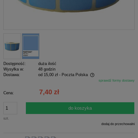
Dostępność:
duża ilość
Wysyłka w:
48 godzin
Dostawa:
od 15,00 zł
- Poczta Polska
sprawdź formy dostawy
Cena nie zawiera ewentualnych kosztów płatności
7,40 zł
Cena:
do koszyka
szt.
dodaj do przechowalni