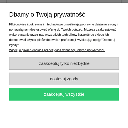
Dbamy o Twoją prywatność
Pliki cookies i pokrewne im technologie umożliwiają poprawne działanie strony i
pomagają nam dostosować ofertę do Twoich potrzeb. Możesz zaakceptować
wykorzystanie przez nas wszystkich tych plików i przejść do sklepu lub
wyślij
dostosować użycie plików do swoich preferencji, wybierając opcję "Dostosuj
zgody".
Więcej o plikach cookies przeczytasz w naszej Polityce prywatności.
zaakceptuj tylko niezbędne
Produkt dnia
dostosuj zgody
zaakceptuj wszystkie