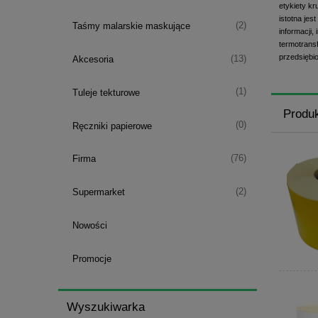
etykiety kr
istotna jes
(2)
Taśmy malarskie maskujące
informacji
termotrans
przedsiębi
(13)
Akcesoria
(1)
Tuleje tekturowe
Produ
(0)
Ręczniki papierowe
(76)
Firma
(2)
Supermarket
Nowości
Promocje
Wyszukiwarka