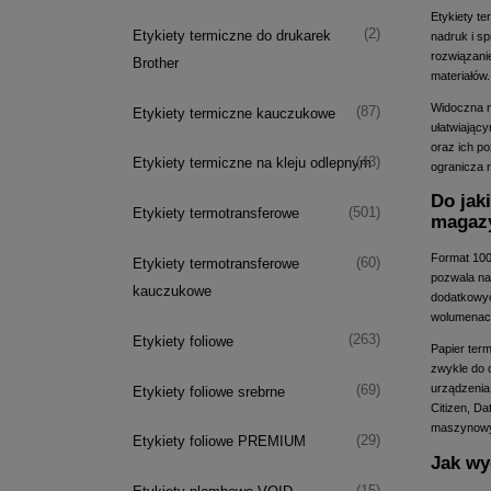
Etykiety te
(2)
Etykiety termiczne do drukarek
nadruk i s
rozwiązani
Brother
materiałów.
Widoczna n
(87)
Etykiety termiczne kauczukowe
ułatwiający
oraz ich p
(43)
Etykiety termiczne na kleju odlepnym
ogranicza 
Do jak
(501)
Etykiety termotransferowe
magazy
Format 100
(60)
Etykiety termotransferowe
pozwala na
kauczukowe
dodatkowyc
wolumenach
(263)
Etykiety foliowe
Papier ter
zwykle do 
urządzenia 
(69)
Etykiety foliowe srebrne
Citizen, D
maszynow
(29)
Etykiety foliowe PREMIUM
Jak wy
(15)