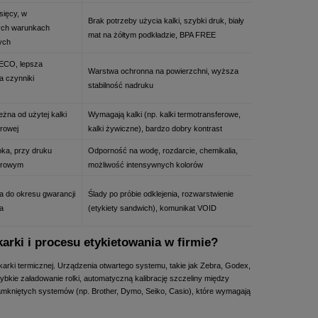
sięcy, w
Brak potrzeby użycia kalki, szybki druk, biały
ych warunkach
mat na żółtym podkładzie, BPA FREE
ych
 ECO, lepsza
Warstwa ochronna na powierzchni, wyższa
a czynniki
stabilność nadruku
żna od użytej kalki
Wymagają kalki (np. kalki termotransferowe,
erowej
kalki żywiczne), bardzo dobry kontrast
ka, przy druku
Odporność na wodę, rozdarcie, chemikalia,
erowym
możliwość intensywnych kolorów
 do okresu gwarancji
Ślady po próbie odklejenia, rozwarstwienie
a
(etykiety sandwich), komunikat VOID
arki i procesu etykietowania w firmie?
ukarki termicznej. Urządzenia otwartego systemu, takie jak Zebra, Godex,
bkie załadowanie rolki, automatyczną kalibrację szczeliny między
zamkniętych systemów (np. Brother, Dymo, Seiko, Casio), które wymagają