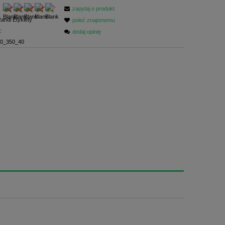
zapytaj o produkt
andi Etykiety
poleć znajomemu
:
dodaj opinię
0_350_40