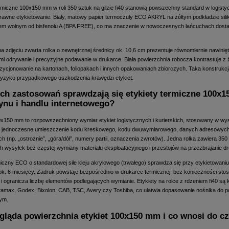
rmiczne 100x150 mm w roli 350 sztuk na gilzie fi40 stanowią powszechny standard w logisty
prawne etykietowanie. Biały, matowy papier termoczuły ECO AKRYL na żółtym podkładzie si
em wolnym od bisfenolu A (BPA FREE), co ma znaczenie w nowoczesnych łańcuchach dosta
a zdjęciu zwarta rolka o zewnętrznej średnicy ok. 10,6 cm prezentuje równomiernie nawinięt
mi odrywanie i precyzyjne podawanie w drukarce. Biała powierzchnia robocza kontrastuje z żó
ozycjonowanie na kartonach, foliopakach i innych opakowaniach zbiorczych. Taka konstrukcj
ryzyko przypadkowego uszkodzenia krawędzi etykiet.
ich zastosowań sprawdzają się etykiety termiczne 100x15
nu i handlu internetowego?
x150 mm to rozpowszechniony wymiar etykiet logistycznych i kurierskich, stosowany w w
 jednoczesne umieszczenie kodu kreskowego, kodu dwuwymiarowego, danych adresowych, n
h (np. „ostrożnie”, „góra/dół”, numery partii, oznaczenia zwrotów). Jedna rolka zawiera 35
 wysyłek bez częstej wymiany materiału eksploatacyjnego i przestojów na przezbrajanie dr
miczny ECO o standardowej sile kleju akrylowego (trwałego) sprawdza się przy etykietowani
ok. 6 miesięcy. Zadruk powstaje bezpośrednio w drukarce termicznej, bez konieczności stos
i ogranicza liczbę elementów podlegających wymianie. Etykiety na rolce z rdzeniem fi40 są
atamax, Godex, Bixolon, CAB, TSC, Avery czy Toshiba, co ułatwia dopasowanie nośnika do p
ym.
gląda powierzchnia etykiet 100x150 mm i co wnosi do c