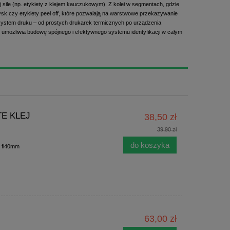
j sile (np. etykiety z klejem kauczukowym). Z kolei w segmentach, gdzie
błysk czy etykiety peel off, które pozwalają na warstwowe przekazywanie
 system druku – od prostych drukarek termicznych po urządzenia
o umożliwia budowę spójnego i efektywnego systemu identyfikacji w całym
ŁTE KLEJ
38,50 zł
39,90 zł
do koszyka
e fi40mm
63,00 zł