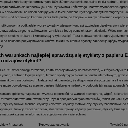
owa powierzchnia etykiet termicznych 100x150 mm zapewnia neutralne tło dla nadruku, dzięk
dczytu zarówno dla skanerów, jak i dla użytkownika końcowego. Matowe wykończenie ogran
 w sortowniach i na liniach pakujących, a także podczas ręcznego odczytu w magazynie. J
wań – od brązowego kartonu, przez białe pudła, po foliopaki w różnych kolorach i koperty 
er silikonowy na podkładzie tworzy wyraźny wizualny kontrast względem białej warstwy wierz
 przyspiesza ręczne aplikowanie i zmniejsza liczbę pomyłek przy naklejaniu. Widoczne nacię
nych sztuk w drukarce i zmniejszają ryzyko zacięć. Taka budowa nośnika sprzyja płynnemu 
ię na dokładne pozycjonowanie kodów i tekstu. W efekcie etykiety zachowują spójny wygląd na
ji.
ch warunkach najlepiej sprawdzą się etykiety z papieru
 rodzajów etykiet?
 AKRYL w technologii termicznej został zaprojektowany do zastosowań, w których etykieta f
zynach, centrach logistycznych, firmach spedycyjnych oraz w handlu internetowym, gdzie 
pojemników transportowych. Należy jednak pamiętać, że długotrwała ekspozycja na silne św
towe może powodować szarzenie papieru i blaknięcie nadruku – podobnie jak na paragonach f
aniach, gdzie wymagana jest wyższa odporność na warunki zewnętrzne, wilgoć, ścieranie lub 
y termotransferowe drukowane przy użyciu specjalistycznych materiałów, takich jak kalki ży
łe, etykiety foliowe srebrne, etykiety kolorowe, etykiety matowe czy etykiety znamionowe d
gana jest funkcja zabezpieczenia, stosowane bywają etykiety plombowe, etykiety kruszące, e
e na przekazywanie informacji po zdjęciu warstwy wierzchniej.
ykiety / materiału
Typowe zastosowanie
Trwałość na