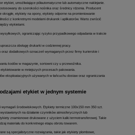
tor etykiet, umożliwiające półautomatyczne lub automatyczne naklejanie.
 dostosowany do szerokości nośnika oraz średnicy rdzenia. Producent
 okrągłe, etykiety na opony, etykiety odporne na promieniowanie
lności z konkretnymi modelami drukarek i aplikatorów. Warto zwrócić
ędzy etykietami.
wań wysyłkowych, ograniczając ryzyko przypadkowego odpadania w trakcie
i upraszcza obsługę drukarki w codziennej pracy.
oraz dodatkowych oznaczeń wymaganych przez firmy kurierskie i
waniu kodów w magazynie, sortowni czy u przewoźnika.
ne etykietowanie w mniejszych procesach pakowania.
łów eksploatacyjnych używanych w łańcuchu dostaw oraz ograniczania
rodzajami etykiet w jednym systemie
u i wymagań środowiskowych. Etykiety termiczne 100x150 mm 350 szt.
 wystawionych na działanie czynników atmosferycznych lub
 etykiety znamionowe drukowane z użyciem kalki termotransferowej. Takie
aj materiału do konkretnego etapu obrotu towarem.
 są specjalistyczne rozwiązania, takie jak etykiety plombowe,