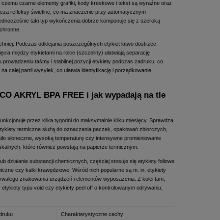
i czemu czarne elementy grafiki, kody kreskowe i tekst są wyraźne oraz
icza refleksy świetlne, co ma znaczenie przy automatycznym
ednocześnie taki typ wykończenia dobrze komponuje się z szeroką
ochronne.
chniej. Podczas odklejania poszczególnych etykiet łatwo dostrzec
cia między etykietami na rolce (szczeliny) ułatwiają separację
prowadzeniu taśmy i stabilnej pozycji etykiety podczas zadruku, co
 całej partii wysyłek, co ułatwia identyfikację i porządkowanie
 ECO AKRYL BPA FREE i jak wypadają na tle
unkcjonuje przez kilka tygodni do maksymalnie kilku miesięcy. Sprawdza
etykiety termiczne służą do oznaczania paczek, opakowań zbiorczych,
iatło słoneczne, wysoką temperaturę czy intensywne promieniowanie
iskalnych, które również powstają na papierze termicznym.
działanie substancji chemicznych, częściej stosuje się etykiety foliowe
wiczne czy kalki krawędziowe. Wśród nich popularne są m. in. etykiety
o trwałego znakowania urządzeń i elementów wyposażenia. Z kolei tam,
tykiety typu void czy etykiety peel off o kontrolowanym odrywaniu,
druku
Charakterystyczne cechy