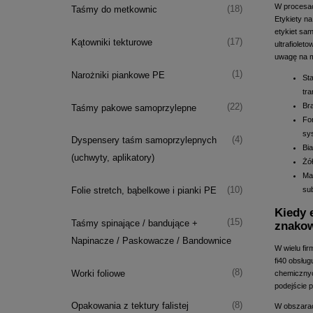
W procesach
(18)
Taśmy do metkownic
Etykiety n
etykiet sa
(17)
Kątowniki tekturowe
ultrafiole
uwagę na m
(1)
Narożniki piankowe PE
St
tra
Bra
(22)
Taśmy pakowe samoprzylepne
Fo
sy
(4)
Dyspensery taśm samoprzylepnych
Bi
(uchwyty, aplikatory)
Żó
Ma
(10)
su
Folie stretch, bąbelkowe i pianki PE
Kiedy 
(15)
Taśmy spinające / bandujące +
znako
Napinacze / Paskowacze / Bandownice
W wielu fi
fi40 obsłu
(8)
Worki foliowe
chemicznych
podejście 
(8)
Opakowania z tektury falistej
W obszarac