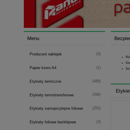
Menu
Bezpie
(0)
Producent naklejek
Ró
Gw
(1)
Papier ksero A4
Sz
(488)
Etykiety termiczne
Etykie
(396)
Etykiety termotransferowe
(255)
Etykiety samoprzylepne foliowe
(3)
Etykiety foliowe bezklejowe