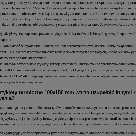
, w których liczy się wydajność, często stosuje się dodatkowe urządzenia, takie jak aplika
a rolce w formacie 100x150 mm dobrze współpracują z takimi systemami, o ile aplikator jest
moprzylepnych, oferujący szeroką gamę rozwiązań (etykiety na rolce, etykiety samoprzylepne
towe czy etykiety z klejem kauczukowym), zazwyczaj udostępnia także informacje o kompatybi
aksymalną średnicę rolki obsługiwaną przez urządzenie oraz sposób wykrywania przerw mi
ały, akrylowy klej zapewnia pewne przyleganie do kartonów, folii i innych typowych opako
nsportu.
k konieczności użycia tuszu, tonera ani kalki termotransferowej obniża koszty eksploatacji 
rmat 100x150 mm umożliwia umieszczenie pełnych danych adresowych, kodów kreskowych 
stemy zarządzania magazynem.
ała, matowa powierzchnia etykiety sprzyja czytelnemu nadrukowi i bezproblemowemu skano
łty podkład silikonowy ułatwia wizualną kontrolę odklejanych etykiet oraz przyspiesza ręcz
teriał ECO BPA FREE wpisuje się w rosnące wymagania dotyczące bezpieczeństwa materia
bstancji budzących wątpliwości.
etykiety termiczne 100x150 mm warto uzupełnić innymi 
wania?
rmach stosuje się jednocześnie kilka typów nośników, dopasowanych do charakteru produkt
gują główny strumień wysyłek, natomiast do oznaczania produktów przechowywanych dłużej,
, wykorzystuje się etykiety foliowe, etykiety odporne na promieniowanie ultrafioletowe lub
pozwala zachować równowagę między kosztem a trwałością znakowania oraz dopasować rodz
h wymagających zabezpieczenia przed nieautoryzowanym otwarciem lub podmianą stosowane