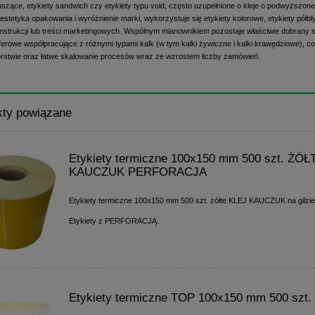
uszące, etykiety sandwich czy etykiety typu void, często uzupełnione o kleje o podwyższone
t estetyka opakowania i wyróżnienie marki, wykorzystuje się etykiety kolorowe, etykiety pół
, instrukcji lub treści marketingowych. Wspólnym mianownikiem pozostaje właściwie dobrany
ferowe współpracujące z różnymi typami kalk (w tym kalki żywiczne i kalki krawędziowe), c
orstwie oraz łatwe skalowanie procesów wraz ze wzrostem liczby zamówień.
kty powiązane
Etykiety termiczne 100x150 mm 500 szt. ŻÓ
KAUCZUK PERFORACJA
Etykiety termiczne 100x150 mm 500 szt. żółte KLEJ KAUCZUK na gilzi
Etykiety z PERFORACJĄ.
Etykiety termiczne TOP 100x150 mm 500 szt.