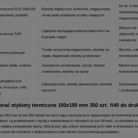
Do ok. 6 mie
 termiczne ECO 100x150
Etykiety logistyczne, kurierskie, magazynowe,
standardow
opisywany produkt)
oznaczanie produktów szybko rotujących
magazynow
Dłuższa niż
Logistyka wymagająca lepszej odporności na
 termiczne TOP
odporność n
ścieranie i wilgoć
zewnętrzne
Trwałe oznaczenia magazynowe, etykiety na
Wysoka, zale
termotransferowe
regały, długotrwałe etykiety produktowe
termotransf
oliowe (białe, srebrne,
Zewnętrzne oznakowanie, sprzęt, etykiety
Bardzo wyso
)
znamionowe, etykiety na opony
termotransf
specjalistyczne
Zabezpieczenia, plomby gwarancyjne, kontrola
Dostosowana
, kruszące, void,
naruszeń
/ użytkowani
)
brać etykiety termiczne 100x150 mm 350 szt. fi40 do druk
lzy fi40 oraz liczba 350 etykiet na rolce mają znaczenie przy dopasowaniu do konkretnej dr
tizen, są projektowane z myślą o standardowych rdzeniach (w tym 40 mm), co umożliwia szy
 i stabilne prowadzenie taśmy. Ważne jest, aby unikać stosowania tych rolek w drukarkach 
h kaset lub nośników z dedykowanymi znacznikami i inną konstrukcją podajnika.