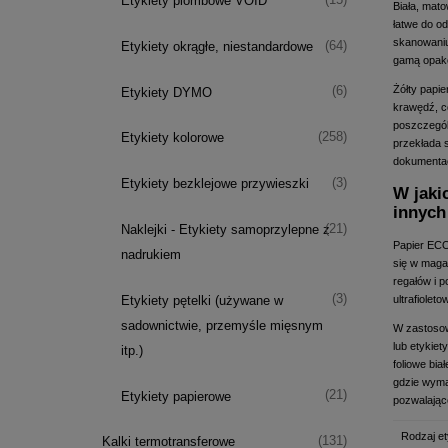
Etykiety plombowe VOID
Biała, mat
łatwe do o
skanowaniu
(64)
Etykiety okrągłe, niestandardowe
gamą opako
Żółty papi
(6)
Etykiety DYMO
krawędź, co
poszczegól
(258)
Etykiety kolorowe
przekłada s
dokumentac
(3)
Etykiety bezklejowe przywieszki
W jaki
innych
(21)
Naklejki - Etykiety samoprzylepne z
Papier ECO
nadrukiem
się w maga
regałów i 
(3)
ultrafiole
Etykiety pętelki (używane w
sadownictwie, przemyśle mięsnym
W zastosow
lub etykiet
itp.)
foliowe bia
gdzie wyma
(21)
Etykiety papierowe
pozwalając
Rodzaj et
(131)
Kalki termotransferowe