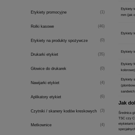
Etykiety
(1)
Etykiety promocyjne
mm (jak 
(46)
Rolki kasowe
Etykiety
(0)
Etykiety na produkty spożywcze
Etykiety 
(35)
Drukarki etykiet
Etykiety f
(0)
Głowice do drukarek
kolorowe
Etykiety 
(4)
Nawijarki etykiet
(plombowe
sandwich
(6)
Aplikatory etykiet
Jak do
(3)
Czytniki / skanery kodów kreskowych
Średnica gi
TSC czy Ci
etykietami
(4)
Metkownice
specjalnyc