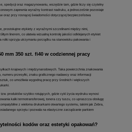
ce, spedycji oraz magazynowaniu, wszędzie tam, gdzie liczy się czytelny
likonowym zapewnia wyraźny kontrast nadruku, a jednocześnie pozostaje
w oraz przy rosnącej świadomości dotyczącej bezpieczeństwa
e, prostokątne etykiety z wyraźnymi szczelinami między nimi,
łtym linerem, co ułatwia wizualną kontrolę jakości odklejanych etykiet
a rolki sprzyja utrzymaniu porządku na stanowisku pakowania i
0 mm 350 szt. fi40 w codziennej pracy
ysyłkach krajowych i międzynarodowych. Taka powierzchnia znakowania
umeru przesyłki, znaku graficznego nadawcy oraz informacji
0 sztuk, co umożliwia wygodną pracę przy średnich i większych
ukarki.
u tzw. produktów szybko rotujących, gdzie cykl życia wydruku wynosi
owania kalki termotransferowej, tonera czy tuszu, co upraszcza obsługę
 kompatybilne z wieloma drukarkami otwartego systemu, takimi jak Zebra,
osiadanego sprzętu i pozwala na elastyczne zarządzanie parkiem
zytelności kodów oraz estetyki opakowań?