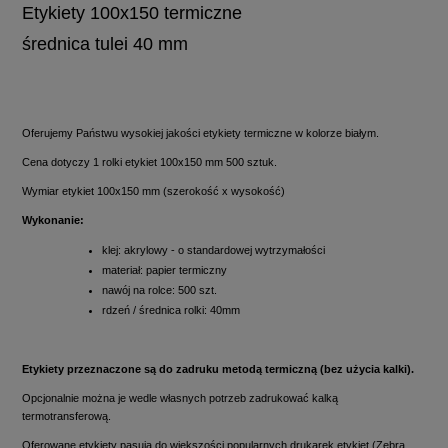
Etykiety 100x150 termiczne
średnica tulei 40 mm
Oferujemy Państwu wysokiej jakości etykiety termiczne w kolorze białym.
Cena dotyczy 1 rolki etykiet 100x150 mm 500 sztuk.
Wymiar etykiet 100x150 mm (szerokość x wysokość)
Wykonanie:
klej: akrylowy - o standardowej wytrzymałości
materiał: papier termiczny
nawój na rolce: 500 szt.
rdzeń / średnica rolki: 40mm
Etykiety przeznaczone są do zadruku metodą termiczną (bez użycia kalki).
Opcjonalnie można je wedle własnych potrzeb zadrukować kalką
termotransferową.
Oferowane etykiety pasują do większości popularnych drukarek etykiet (Zebra,