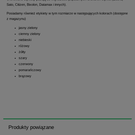
Sato, Citizen, Bixolon, Datamax i innych).
Posiadamy również etykiety w tym rozmiarze w następujących kolorach (dostępne
z magazynu)
jasny zielony
ciemny zielony
niebieski
różowy
żółty
szary
czerwony
pomarańczowy
brązowy
Produkty powiązane