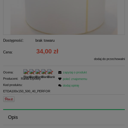
Dostępność:
brak towaru
34,00 zł
Cena:
dodaj do przechowalni
Ocena:
zapytaj o produkt
Producent:
Randi Etykiety
poleć znajomemu
Kod produktu:
dodaj opinię
ETDA100x150_500_40_PERFOR
Opis