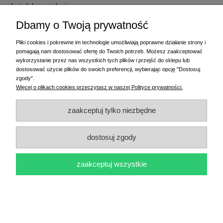
Imię lub pseudonim:
Dbamy o Twoją prywatność
Twoja opinia:
Pliki cookies i pokrewne im technologie umożliwiają poprawne działanie strony i
pomagają nam dostosować ofertę do Twoich potrzeb. Możesz zaakceptować
wykorzystanie przez nas wszystkich tych plików i przejść do sklepu lub
dostosować użycie plików do swoich preferencji, wybierając opcję "Dostosuj
zgody".
Więcej o plikach cookies przeczytasz w naszej Polityce prywatności.
zaakceptuj tylko niezbędne
wyślij
dostosuj zgody
zaakceptuj wszystkie
Produkt dnia