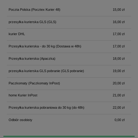
Poczta Polska
(Pocztex Kurier 48)
15,00 zł
przesyłka kurierska GLS
(GLS)
16,00 zł
kurier DHL
17,00 zł
Przesyłka kurierska - do 30 kg
(Dostawa w 48h)
17,00 zł
Przesyłka kurierska
(Apaczka)
18,00 zł
przesyłka kurierska GLS pobranie
(GLS pobranie)
19,00 zł
Paczkomaty
(Paczkomaty InPost)
20,00 zł
home Kurier InPost
21,00 zł
Przesyłka kurierska pobraniowa do 30 kg
(do 48h)
22,00 zł
Odbiór osobisty
0,00 zł