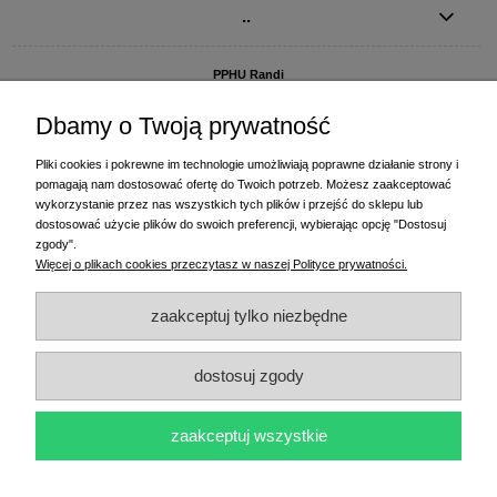
..
PPHU Randi
ul. Słoneczna Dolina 1
83-010 Straszyn
Dbamy o Twoją prywatność
MAGAZYN I BIURO FIRMY:
Pliki cookies i pokrewne im technologie umożliwiają poprawne działanie strony i
PPHU Randi
pomagają nam dostosować ofertę do Twoich potrzeb. Możesz zaakceptować
ul. Starogardzka 77 (wjazd od ul. Plażowej)
wykorzystanie przez nas wszystkich tych plików i przejść do sklepu lub
83-010 Straszyn
dostosować użycie plików do swoich preferencji, wybierając opcję "Dostosuj
zgody".
+48 58 770 31 80
- centrala
Więcej o plikach cookies przeczytasz w naszej Polityce prywatności.
+48 58 770 31 81
- dział sprzedaży
+48 58 770 31 82
- księgowość
zaakceptuj tylko niezbędne
+48 58 770 31 83
- wyceny i drukowanie etykiet
(+48) 515 234 369
- Magda - dział sprzedaży,
magda@randi.pl
dostosuj zgody
(+48) 791 200 096
- Krzysztof - drukowanie etykiet,
krzysztof@randi.pl
(+48) 602 794 901
- Sebastian - wyceny i doradztwo techniczne,
biuro@randi.pl
zaakceptuj wszystkie