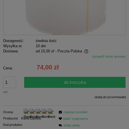
Dostępność:
średnia ilość
Wysyłka w:
10 dni
Dostawa:
od 15,00 zł
- Poczta Polska
sprawdź formy dostawy
Cena nie zawiera ewentualnych kosztów płatności
74,00 zł
Cena:
do koszyka
szt.
dodaj do przechowalni
Ocena:
zapytaj o produkt
Producent:
Randi Etykiety
poleć znajomemu
Kod produktu:
dodaj opinię