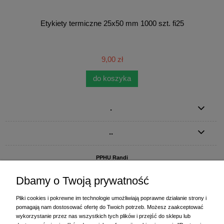
Etykiety termiczne 25x50 mm 1000 szt. fi25
9,00 zł
do koszyka
.
..
PPHU Randi
ul. Słoneczna Dolina 1
83-010 Straszyn
Dbamy o Twoją prywatność
MAGAZYN I BIURO FIRMY:
Pliki cookies i pokrewne im technologie umożliwiają poprawne działanie strony i
PPHU Randi
pomagają nam dostosować ofertę do Twoich potrzeb. Możesz zaakceptować
ul. Starogardzka 77 (wjazd od ul. Plażowej)
wykorzystanie przez nas wszystkich tych plików i przejść do sklepu lub
83-010 Straszyn