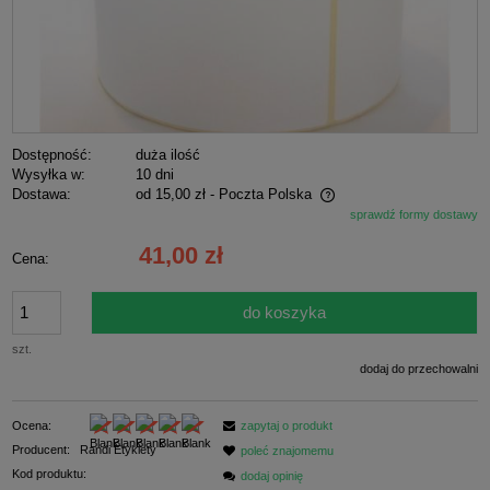
Dostępność:
duża ilość
Wysyłka w:
10 dni
Dostawa:
od 15,00 zł
- Poczta Polska
sprawdź formy dostawy
Cena nie zawiera ewentualnych kosztów płatności
41,00 zł
Cena:
do koszyka
szt.
dodaj do przechowalni
Ocena:
zapytaj o produkt
Producent:
Randi Etykiety
poleć znajomemu
Kod produktu:
dodaj opinię