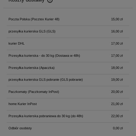
Cena nie zawiera ewentualnych kosztów płatności
Poczta Polska
(Pocztex Kurier 48)
15,00 zł
przesyłka kurierska GLS
(GLS)
16,00 zł
kurier DHL
17,00 zł
Przesyłka kurierska - do 30 kg
(Dostawa w 48h)
17,00 zł
Przesyłka kurierska
(Apaczka)
18,00 zł
przesyłka kurierska GLS pobranie
(GLS pobranie)
19,00 zł
Paczkomaty
(Paczkomaty InPost)
20,00 zł
home Kurier InPost
21,00 zł
Przesyłka kurierska pobraniowa do 30 kg
(do 48h)
22,00 zł
Odbiór osobisty
0,00 zł