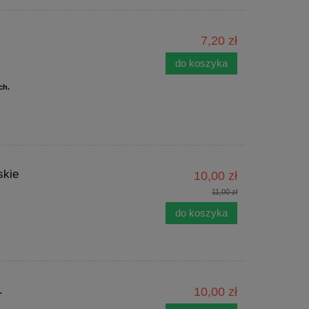
7,20 zł
do koszyka
ch.
skie
10,00 zł
11,00 zł
do koszyka
.
10,00 zł