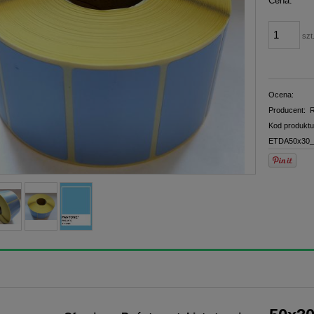
Cena:
płatno
szt
Ocena:
Producent:
R
Kod produktu
ETDA50x30_