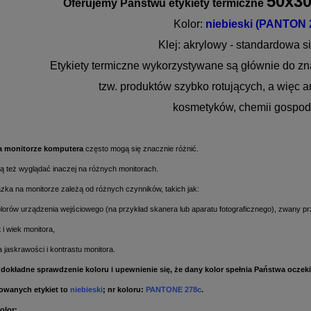
50x3
Oferujemy Państwu etykiety termiczne
Kolor:
niebieski (PANTON 
Klej: akrylowy - standardowa si
Etykiety termiczne wykorzystywane są głównie do z
tzw. produktów szybko rotujących, a więc 
kosmetyków, chemii gospoda
na monitorze komputera
często mogą się znacznie różnić.
ą też wyglądać inaczej na różnych monitorach.
azka na monitorze zależą od różnych czynników, takich jak:
olorów urządzenia wejściowego (na przykład skanera lub aparatu fotograficznego), zwany pr
 i wiek monitora,
a jaskrawości i kontrastu monitora.
dokładne sprawdzenie koloru i upewnienie się, że dany kolor spełnia Państwa oczek
rowanych etykiet to
niebieski
; nr koloru:
PANTONE 278c
.
olor: