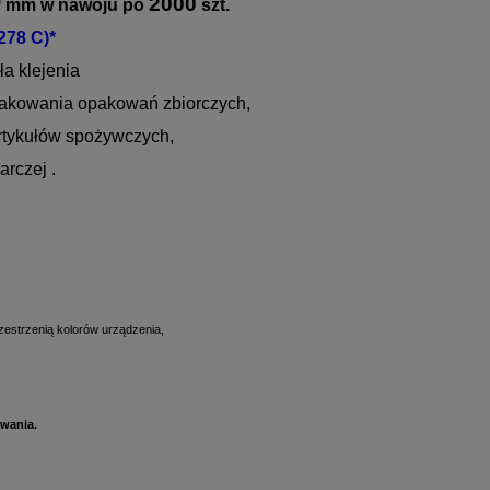
0
2000
mm w nawoju po
szt.
278 C)*
ła klejenia
nakowania opakowań zbiorczych,
artykułów spożywczych,
rczej .
zestrzenią kolorów urządzenia,
iwania.