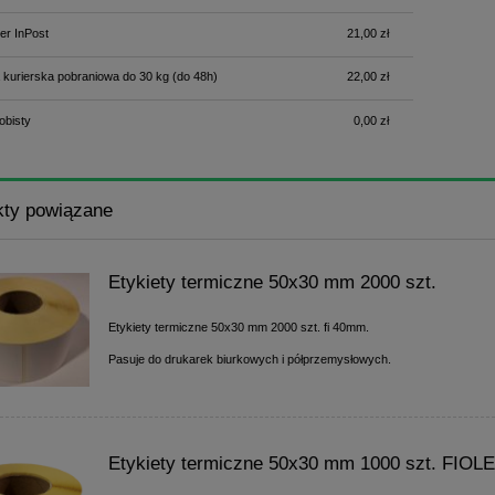
er InPost
21,00 zł
 kurierska pobraniowa do 30 kg
(do 48h)
22,00 zł
obisty
0,00 zł
kty powiązane
Etykiety termiczne 50x30 mm 2000 szt.
Etykiety termiczne 50x30 mm 2000 szt. fi 40mm.
Pasuje do drukarek biurkowych i półprzemysłowych.
Etykiety termiczne 50x30 mm 1000 szt. FIO