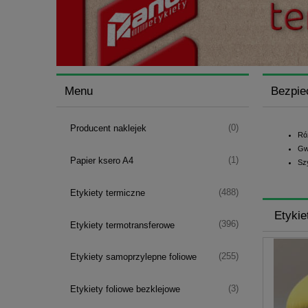
Menu
Bezpie
(0)
Producent naklejek
Ró
Gw
(1)
Papier ksero A4
Sz
(488)
Etykiety termiczne
Etykie
(396)
Etykiety termotransferowe
(255)
Etykiety samoprzylepne foliowe
(3)
Etykiety foliowe bezklejowe