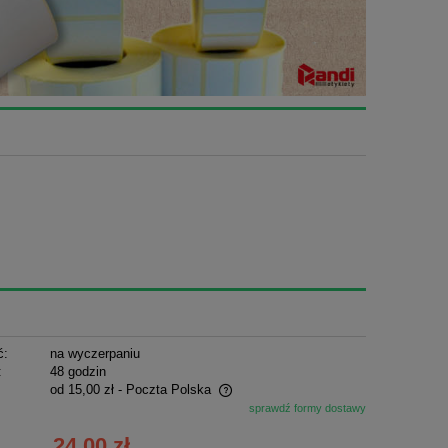
ć:
na wyczerpaniu
:
48 godzin
od 15,00 zł
- Poczta Polska
sprawdź formy dostawy
ie zawiera ewentualnych kosztów
24,00 zł