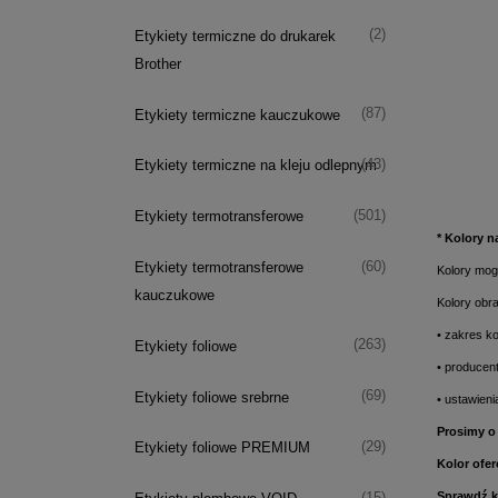
(2)
Etykiety termiczne do drukarek
Brother
(87)
Etykiety termiczne kauczukowe
(43)
Etykiety termiczne na kleju odlepnym
(501)
Etykiety termotransferowe
* Kolory 
(60)
Etykiety termotransferowe
Kolory mog
kauczukowe
Kolory obr
• zakres k
(263)
Etykiety foliowe
• producent
(69)
Etykiety foliowe srebrne
• ustawieni
Prosimy o 
(29)
Etykiety foliowe PREMIUM
Kolor ofe
Sprawdź k
(15)