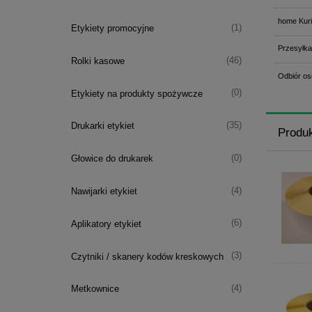
home Kuri
(1)
Etykiety promocyjne
Przesyłka
(46)
Rolki kasowe
Odbiór os
(0)
Etykiety na produkty spożywcze
(35)
Drukarki etykiet
Produ
(0)
Głowice do drukarek
(4)
Nawijarki etykiet
(6)
Aplikatory etykiet
(3)
Czytniki / skanery kodów kreskowych
(4)
Metkownice