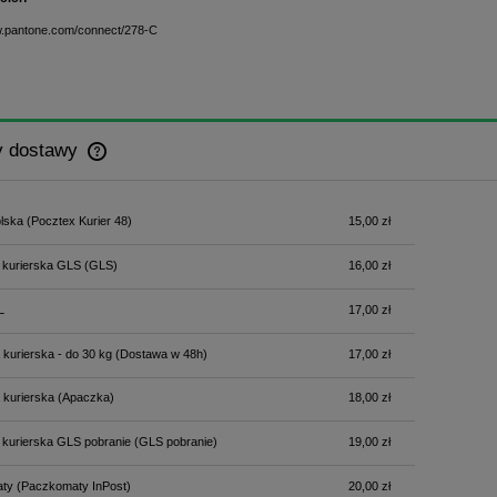
w.pantone.com/connect/278-C
y dostawy
Cena nie zawiera ewentualnych kosztów
lska
(Pocztex Kurier 48)
15,00 zł
płatności
 kurierska GLS
(GLS)
16,00 zł
L
17,00 zł
 kurierska - do 30 kg
(Dostawa w 48h)
17,00 zł
 kurierska
(Apaczka)
18,00 zł
 kurierska GLS pobranie
(GLS pobranie)
19,00 zł
ty
(Paczkomaty InPost)
20,00 zł