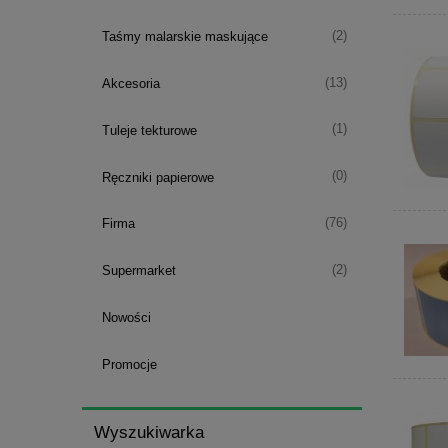
(2)
Taśmy malarskie maskujące
(13)
Akcesoria
(1)
Tuleje tekturowe
(0)
Ręczniki papierowe
(76)
Firma
(2)
Supermarket
Nowości
Promocje
Wyszukiwarka