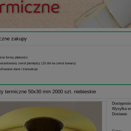
czne zakupy
żne formy płatności
arantowany zwrot pieniędzy (10 dni na zwrot towaru)
yfrowane dane i transakcje
ty termiczne 50x30 mm 2000 szt. niebieskie
Dostępnoś
Wysyłka w
Dostawa:
Cena n