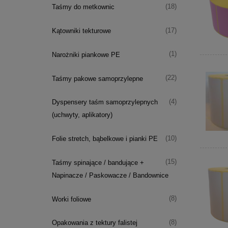
(18)
Taśmy do metkownic
(17)
Kątowniki tekturowe
(1)
Narożniki piankowe PE
(22)
Taśmy pakowe samoprzylepne
(4)
Dyspensery taśm samoprzylepnych
(uchwyty, aplikatory)
(10)
Folie stretch, bąbelkowe i pianki PE
(15)
Taśmy spinające / bandujące +
Napinacze / Paskowacze / Bandownice
(8)
Worki foliowe
(8)
Opakowania z tektury falistej