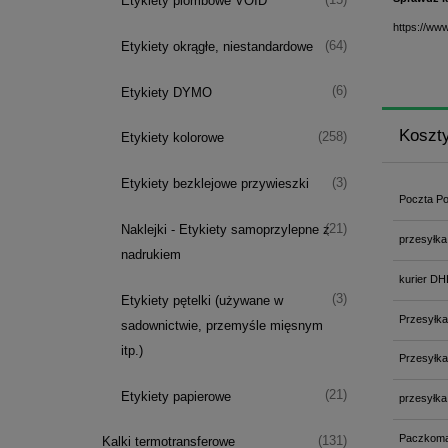
Etykiety plombowe VOID
https://ww
(64)
Etykiety okrągłe, niestandardowe
(6)
Etykiety DYMO
Koszt
(258)
Etykiety kolorowe
(3)
Etykiety bezklejowe przywieszki
Poczta Po
(21)
Naklejki - Etykiety samoprzylepne z
przesyłka
nadrukiem
kurier DH
(3)
Etykiety pętelki (używane w
Przesyłka
sadownictwie, przemyśle mięsnym
itp.)
Przesyłka
(21)
Etykiety papierowe
przesyłka
Paczkoma
(131)
Kalki termotransferowe