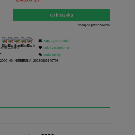
ści
do koszyka
.
dodaj do przechowalni
zapytaj o produkt
andi Etykiety
poleć znajomemu
:
dodaj opinię
2000_40_NIEBIESKA_20230803140708