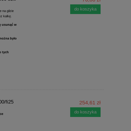
do koszyka
e na gilzie
z kalkę.
ię usunąć w
 można było
o tych
0/fi25
254,61 zł
do koszyka
ce