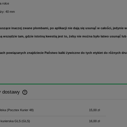
a rolce
ilzy: 40 mm
ruszące inaczej zwane plombami, po aplikacji nie dają się usunąć w całości, jedynie
ą wszędzie tam, gdzie istotną kwestią jest to, żeby nie można było łatwo usunąć lub
ch powiązanych znajdziecie Państwo kalki żywiczne do tych etykiet do różnych druka
y dostawy
Cena nie zawiera ewentualnych kosztów
lska
(Pocztex Kurier 48)
15,00 zł
płatności
 kurierska GLS
(GLS)
16,00 zł