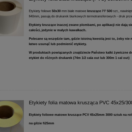
Etykiety foliowe
50x30
mm białe matowe
kruszące
PP
500
szt., nawinięt
fi40mm, pasują do drukarek biurkowych termotransferowych - druk prze
Etykiety kruszące inaczej zwane plombami, po aplikacji nie dają s
całości, jedynie w małych kawałkach.
Polecane są wszędzie tam, gdzie istotną kwestią jest to, żeby nie
łatwo usunąć lub podmienić etykiety.
W produktach powiązanych znajdziecie Państwo kalki żywiczne d
etykiet do różnych drukarek (74m 1/2 cala out lub 300m 1 cal out)
Etykiety folia matowa krusząca PVC 45x25/300
Etykiety foliowe matowe kruszące PCV 45x25mm 3000 sztuk na rol
na gilzie fi25mm