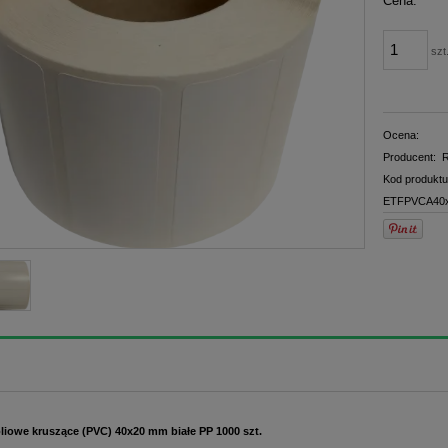
Cena:
płatno
szt
Ocena:
Producent:
R
Kod produktu
ETFPVCA40x
oliowe kruszące (PVC) 40x20 mm białe PP 1000 szt.