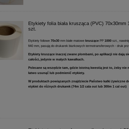
Etykiety folia biała krusząca (PVC) 70x30mm 
szt.
Etykiety foliowe
70x30
mm białe matowe
kruszące
PP
1000
szt., nawinię
fi40 mm, pasują do drukarek biurkowych termotransferowych - druk prz
Etykiety kruszące inaczej zwane plombami, po aplikacji nie dają s
całości, jedynie w małych kawałkach.
Polecane są wszędzie tam, gdzie istotną kwestią jest to, żeby nie
łatwo usunąć lub podmienić etykiety.
W produktach powiązanych znajdziecie Państwo kalki żywiczne d
etykiet do różnych drukarek (74m 1/2 cala out lub 300m 1 cal out)