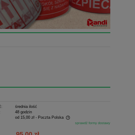
ć:
średnia ilość
:
48 godzin
od 15,00 zł
- Poczta Polska
sprawdź formy dostawy
ie zawiera ewentualnych kosztów
95,00 zł