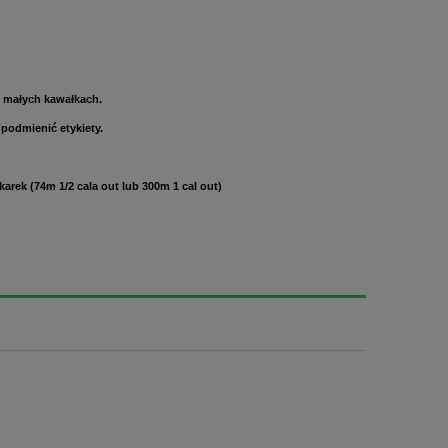
 w małych kawałkach.
 podmienić etykiety.
rek (74m 1/2 cala out lub 300m 1 cal out)