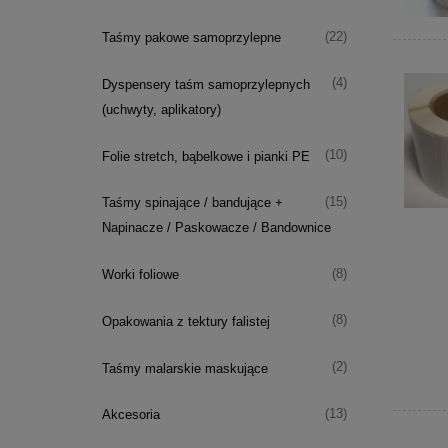
(22)
Taśmy pakowe samoprzylepne
(4)
Dyspensery taśm samoprzylepnych
(uchwyty, aplikatory)
(10)
Folie stretch, bąbelkowe i pianki PE
(15)
Taśmy spinające / bandujące +
Napinacze / Paskowacze / Bandownice
(8)
Worki foliowe
(8)
Opakowania z tektury falistej
(2)
Taśmy malarskie maskujące
(13)
Akcesoria