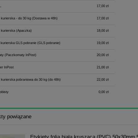
L
17,00 zł
 kurierska - do 30 kg
(Dostawa w 48h)
17,00 zł
 kurierska
(Apaczka)
18,00 zł
 kurierska GLS pobranie
(GLS pobranie)
19,00 zł
ty
(Paczkomaty InPost)
20,00 zł
er InPost
21,00 zł
 kurierska pobraniowa do 30 kg
(do 48h)
22,00 zł
obisty
0,00 zł
kty powiązane
Etykiety folia biała krusząca (PVC) 50x30mm 