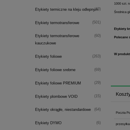
1000 szt. n
(43)
Etykiety termiczne na kleju odlepnym
Średnica g
(501)
Etykiety termotransferowe
Etykiety k
(60)
Etykiety termotransferowe
Polecane s
kauczukowe
W produkta
(263)
Etykiety foliowe
(69)
Etykiety foliowe srebrne
(29)
Etykiety foliowe PREMIUM
Koszt
(15)
Etykiety plombowe VOID
(64)
Etykiety okrągłe, niestandardowe
Poczta Po
(6)
Etykiety DYMO
przesyłka