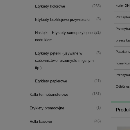
kurier DH
(258)
Etykiety kolorowe
Przesyłka
(3)
Etykiety bezklejowe przywieszki
Przesyłka
(21)
Naklejki - Etykiety samoprzylepne z
nadrukiem
przesyłka
Paczkoma
(3)
Etykiety pętelki (używane w
sadownictwie, przemyśle mięsnym
home Kuri
itp.)
Przesyłka
(21)
Etykiety papierowe
Odbiór os
(131)
Kalki termotransferowe
(1)
Etykiety promocyjne
Produ
(46)
Rolki kasowe