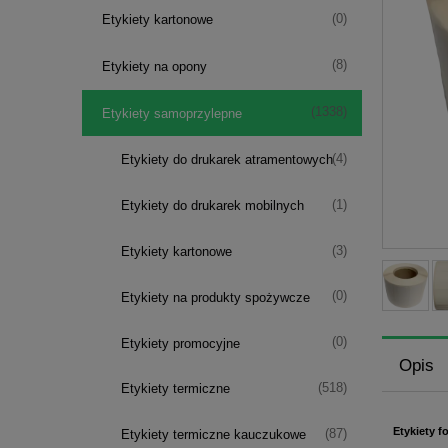
(0)
Etykiety kartonowe
(8)
Etykiety na opony
(1338)
Etykiety samoprzylepne
(4)
Etykiety do drukarek atramentowych
(1)
Etykiety do drukarek mobilnych
(3)
Etykiety kartonowe
(0)
Etykiety na produkty spożywcze
(0)
Etykiety promocyjne
Opis
(518)
Etykiety termiczne
Etykiety f
(87)
Etykiety termiczne kauczukowe