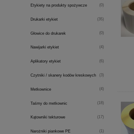
(0)
Etykiety na produkty spożywcze
(35)
Drukarki etykiet
(0)
Głowice do drukarek
(4)
Nawijarki etykiet
(6)
Aplikatory etykiet
(3)
Czytniki / skanery kodów kreskowych
(4)
Metkownice
(18)
Taśmy do metkownic
(17)
Kątowniki tekturowe
(1)
Narożniki piankowe PE