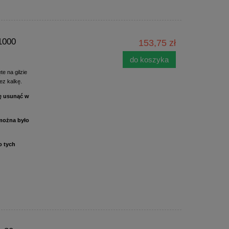
1000
153,75 zł
do koszyka
te na gilzie
ez kalkę.
ię usunąć w
 można było
o tych