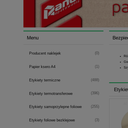
Menu
Bezpie
(0)
Producent naklejek
Ró
Gw
(1)
Papier ksero A4
Sz
(488)
Etykiety termiczne
Etykie
(396)
Etykiety termotransferowe
(255)
Etykiety samoprzylepne foliowe
(3)
Etykiety foliowe bezklejowe