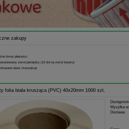
czne zakupy
żne formy płatności
arantowany zwrot pieniędzy (10 dni na zwrot towaru)
yfrowane dane i transakcje
ty folia biała krusząca (PVC) 40x20mm 1000 szt.
Dostępnoś
Wysyłka w
Dostawa:
Cena n