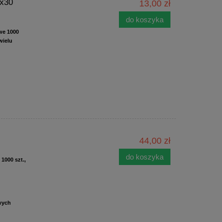
0x30
13,00 zł
do koszyka
we 1000
wielu
44,00 zł
do koszyka
1000 szt.,
wych