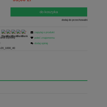
ści
do koszyka
.
dodaj do przechowalni
zapytaj o produkt
andi Etykiety
poleć znajomemu
:
dodaj opinię
20_1000_40