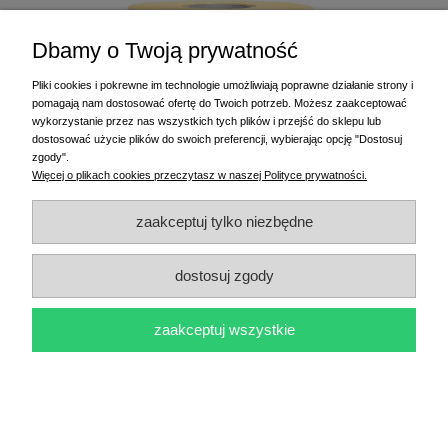
Dbamy o Twoją prywatność
Pliki cookies i pokrewne im technologie umożliwiają poprawne działanie strony i
pomagają nam dostosować ofertę do Twoich potrzeb. Możesz zaakceptować
wykorzystanie przez nas wszystkich tych plików i przejść do sklepu lub
dostosować użycie plików do swoich preferencji, wybierając opcję "Dostosuj
zgody".
Więcej o plikach cookies przeczytasz w naszej Polityce prywatności.
zaakceptuj tylko niezbędne
Etykiety termiczne TOP 50x30 mm 1000 szt.
16,00 zł
dostosuj zgody
do koszyka
zaakceptuj wszystkie