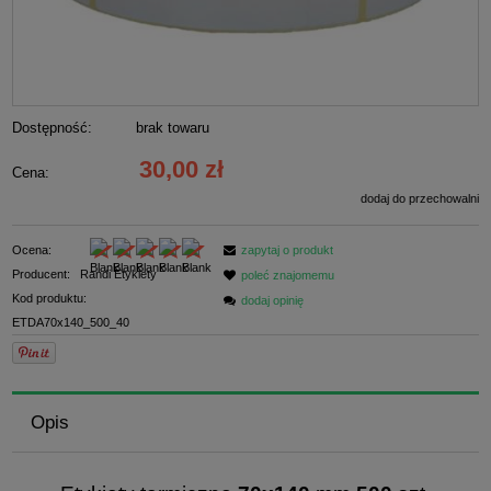
Dostępność:
brak towaru
30,00 zł
Cena:
dodaj do przechowalni
Ocena:
zapytaj o produkt
Producent:
Randi Etykiety
poleć znajomemu
Kod produktu:
dodaj opinię
ETDA70x140_500_40
Opis