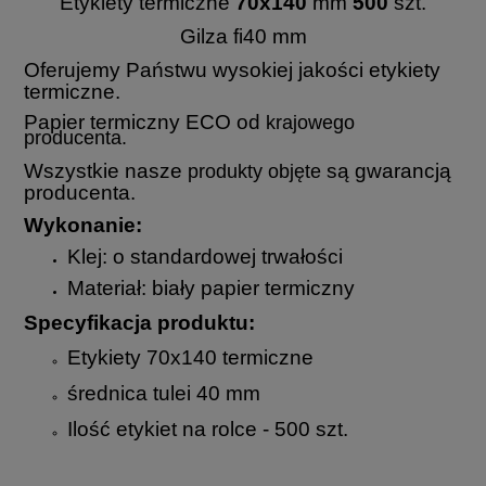
Etykiety te
rmiczne
70x140
mm
500
szt.
Gilza fi40 mm
Oferujemy Państwu wysokiej jakości etykiety
termiczne.
Papier termiczny ECO od
krajowego
producenta
.
Wszystkie nasze
są gwarancją
produ
kty
objęte
producenta.
Wykonanie:
Klej: o standardowej trwałości
Materiał: biały papier termiczny
Specyfikacja produktu:
Etykiety 70x140 termiczne
średnica tulei 40 mm
Ilość etykiet na rolce - 500 szt.