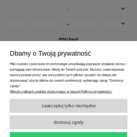
.
..
PPHU Randi
ul. Słoneczna Dolina 1
83-010 Straszyn
Dbamy o Twoją prywatność
MAGAZYN I BIURO FIRMY:
Pliki cookies i pokrewne im technologie umożliwiają poprawne działanie strony i
PPHU Randi
pomagają nam dostosować ofertę do Twoich potrzeb. Możesz zaakceptować
ul. Starogardzka 77 (wjazd od ul. Plażowej)
wykorzystanie przez nas wszystkich tych plików i przejść do sklepu lub
83-010 Straszyn
dostosować użycie plików do swoich preferencji, wybierając opcję "Dostosuj
zgody".
+48 58 770 31 80
- centrala
Więcej o plikach cookies przeczytasz w naszej Polityce prywatności.
+48 58 770 31 81
- dział sprzedaży
+48 58 770 31 82
- księgowość
zaakceptuj tylko niezbędne
+48 58 770 31 83
- wyceny i drukowanie etykiet
(+48) 515 234 369
- Magda - dział sprzedaży,
magda@randi.pl
dostosuj zgody
(+48) 791 200 096
- Krzysztof - drukowanie etykiet,
krzysztof@randi.pl
(+48) 602 794 901
- Sebastian - wyceny i doradztwo techniczne,
biuro@randi.pl