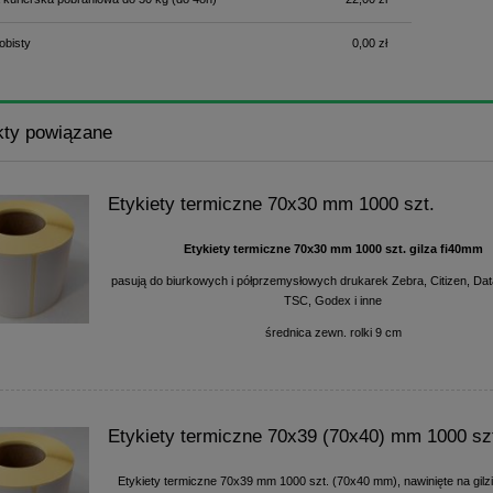
obisty
0,00 zł
kty powiązane
Etykiety termiczne 70x30 mm 1000 szt.
Etykiety termiczne 70x30 mm 1000 szt. gilza fi40mm
pasują do biurkowych i półprzemysłowych drukarek Zebra, Citizen, Da
TSC, Godex i inne
średnica zewn. rolki 9 cm
Etykiety termiczne 70x39 (70x40) mm 1000 sz
Etykiety termiczne 70x39 mm 1000 szt. (70x40 mm), nawinięte na gilz