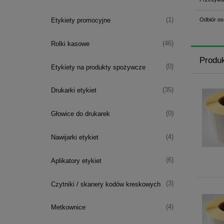
(1)
Etykiety promocyjne
Odbiór os
(46)
Rolki kasowe
Produ
(0)
Etykiety na produkty spożywcze
(35)
Drukarki etykiet
(0)
Głowice do drukarek
(4)
Nawijarki etykiet
(6)
Aplikatory etykiet
(3)
Czytniki / skanery kodów kreskowych
(4)
Metkownice