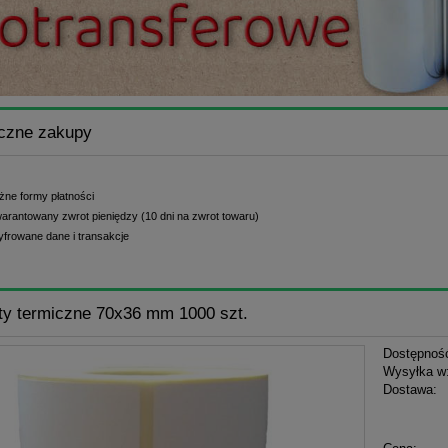
czne zakupy
żne formy płatności
arantowany zwrot pieniędzy (10 dni na zwrot towaru)
yfrowane dane i transakcje
ty termiczne 70x36 mm 1000 szt.
Dostępnoś
Wysyłka w
Dostawa:
Cena n