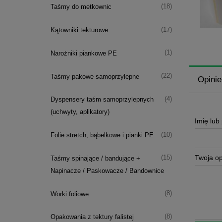
(18)
Taśmy do metkownic
(17)
Kątowniki tekturowe
(1)
Narożniki piankowe PE
(22)
Taśmy pakowe samoprzylepne
Opinie
(4)
Dyspensery taśm samoprzylepnych
(uchwyty, aplikatory)
Imię lub
(10)
Folie stretch, bąbelkowe i pianki PE
Twoja op
(15)
Taśmy spinające / bandujące +
Napinacze / Paskowacze / Bandownice
(8)
Worki foliowe
(8)
Opakowania z tektury falistej