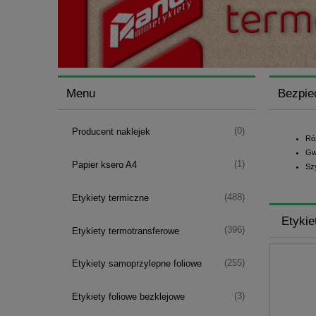
Menu
Bezpie
(0)
Producent naklejek
Ró
Gw
(1)
Papier ksero A4
Sz
(488)
Etykiety termiczne
Etykie
(396)
Etykiety termotransferowe
(255)
Etykiety samoprzylepne foliowe
(3)
Etykiety foliowe bezklejowe