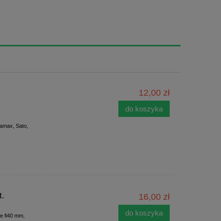
12,00 zł
do koszyka
tamax, Sato,
t.
16,00 zł
do koszyka
ie fi40 mm,