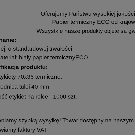
Oferujemy Państwu wysokiej jakości 
Papier termiczny ECO od
krajow
Wszystkie nasze
są gw
produ
kty
objęte
anie:
lej: o standardowej trwałości
ateriał: biały papier termicznyECO
fikacja produktu:
tykiety 70x36 termiczne,
rednica tulei 40 mm
lość etykiet na rolce - 1000 szt.
niamy szybką wysyłkę! Towar dostępny na naszym
wiamy faktury VAT