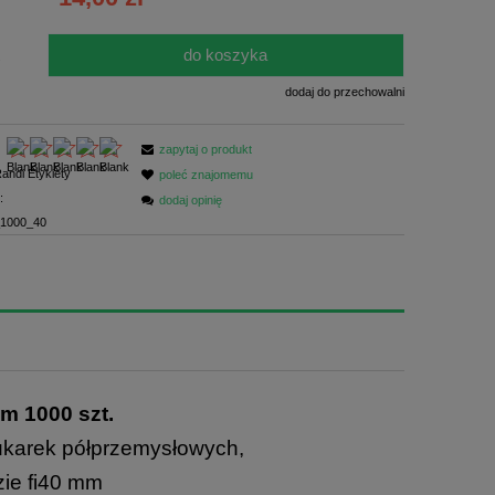
ści
do koszyka
.
dodaj do przechowalni
zapytaj o produkt
andi Etykiety
poleć znajomemu
:
dodaj opinię
1000_40
m 1000 szt.
ukarek półprzemysłowych,
lzie fi40 mm