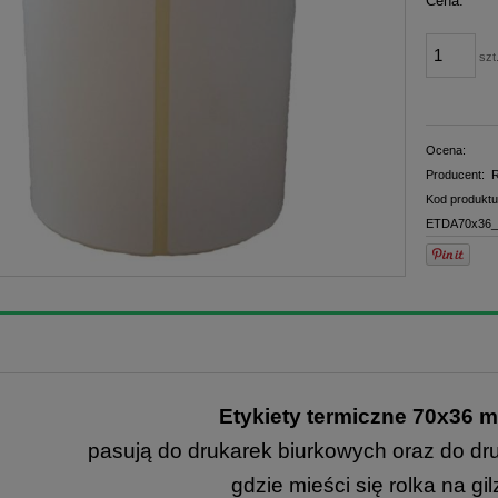
Cena:
płatno
szt
Ocena:
Producent:
R
Kod produktu
ETDA70x36_
Etykiety te
rmiczne 70x36 m
pasują do drukarek biurkowych oraz do dr
gdzie mieści się rolka na gi