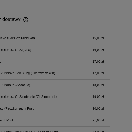
y dostawy
Cena nie zawiera ewentualnych kosztów
lska
(Pocztex Kurier 48)
15,00 zł
płatności
 kurierska GLS
(GLS)
16,00 zł
L
17,00 zł
 kurierska - do 30 kg
(Dostawa w 48h)
17,00 zł
 kurierska
(Apaczka)
18,00 zł
 kurierska GLS pobranie
(GLS pobranie)
19,00 zł
ty
(Paczkomaty InPost)
20,00 zł
er InPost
21,00 zł
 kurierska pobraniowa do 30 kg
(do 48h)
22,00 zł