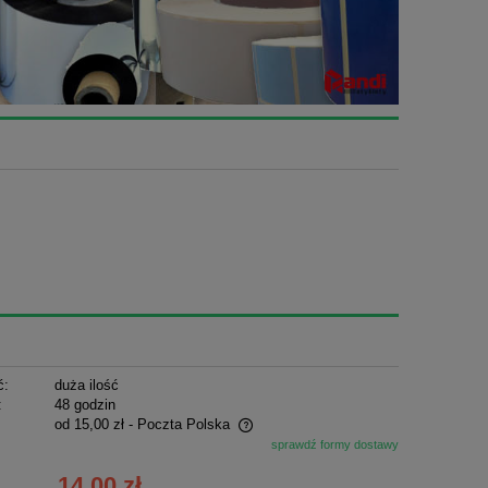
ć:
duża ilość
:
48 godzin
od 15,00 zł
- Poczta Polska
sprawdź formy dostawy
ie zawiera ewentualnych kosztów
14,00 zł