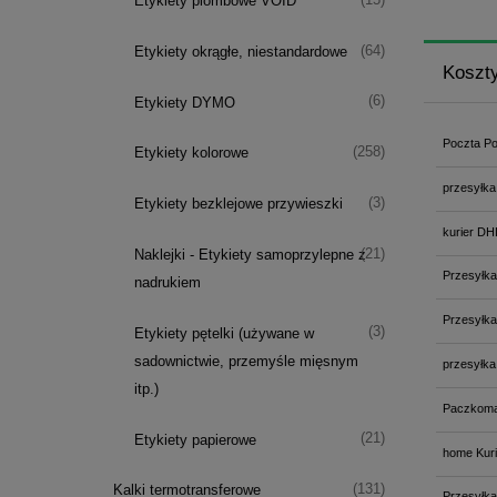
Etykiety plombowe VOID
(64)
Etykiety okrągłe, niestandardowe
Koszt
(6)
Etykiety DYMO
Poczta Po
(258)
Etykiety kolorowe
przesyłka
(3)
Etykiety bezklejowe przywieszki
kurier DH
(21)
Naklejki - Etykiety samoprzylepne z
Przesyłka
nadrukiem
Przesyłka
(3)
Etykiety pętelki (używane w
sadownictwie, przemyśle mięsnym
przesyłka
itp.)
Paczkoma
(21)
Etykiety papierowe
home Kuri
(131)
Kalki termotransferowe
Przesyłka