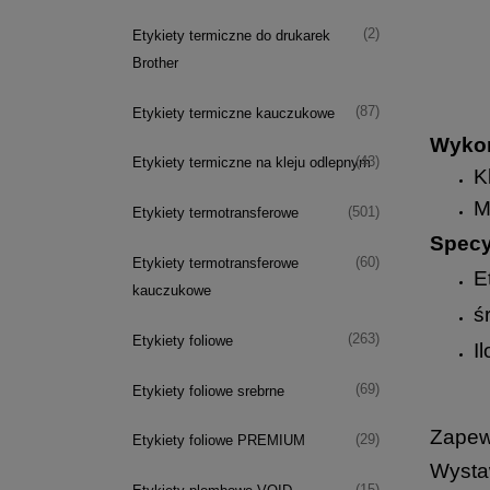
(2)
Etykiety termiczne do drukarek
Brother
(87)
Etykiety termiczne kauczukowe
Wykon
(43)
Etykiety termiczne na kleju odlepnym
K
M
(501)
Etykiety termotransferowe
Specy
(60)
Etykiety termotransferowe
E
kauczukowe
ś
(263)
Etykiety foliowe
I
(69)
Etykiety foliowe srebrne
Zapew
(29)
Etykiety foliowe PREMIUM
Wysta
(15)