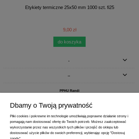
Etykiety termiczne 25x50 mm 1000 szt. fi25
9,00 zł
do koszyka
.
..
PPHU Randi
ul. Słoneczna Dolina 1
83-010 Straszyn
Dbamy o Twoją prywatność
MAGAZYN I BIURO FIRMY:
Pliki cookies i pokrewne im technologie umożliwiają poprawne działanie strony i
PPHU Randi
pomagają nam dostosować ofertę do Twoich potrzeb. Możesz zaakceptować
ul. Starogardzka 77 (wjazd od ul. Plażowej)
wykorzystanie przez nas wszystkich tych plików i przejść do sklepu lub
83-010 Straszyn
dostosować użycie plików do swoich preferencji, wybierając opcję "Dostosuj
zgody".