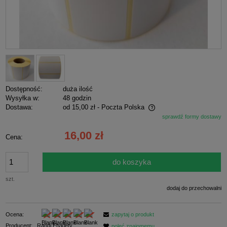
Dostępność:
duża ilość
Wysyłka w:
48 godzin
Dostawa:
od 15,00 zł
- Poczta Polska
sprawdź formy dostawy
Cena nie zawiera ewentualnych kosztów płatności
16,00 zł
Cena:
do koszyka
szt.
dodaj do przechowalni
Ocena:
zapytaj o produkt
Producent:
Randi Etykiety
poleć znajomemu