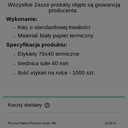
Wszystkie 2asze
są gwarancją
produ
kty
objęte
producenta.
Wykonanie:
Klej: o standardowej trwałości
Materiał: biały papier termiczny
Specyfikacja produktu:
Etykiety 70x40 termiczne
średnica tulei 40 mm
Ilość etykiet na rolce - 1000 szt.
Koszty dostawy
Cena nie zawiera ewentualnych kosztów płatności
Poczta Polska
(Pocztex Kurier 48)
15,00 zł