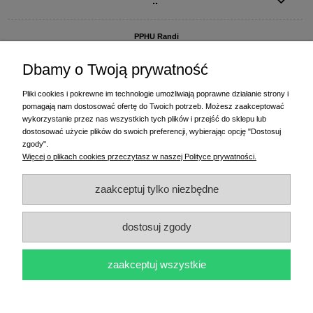
..
PPHU Randi
ul. Słoneczna Dolina 1
83-010 Straszyn
Dbamy o Twoją prywatność
MAGAZYN I BIURO FIRMY:
Pliki cookies i pokrewne im technologie umożliwiają poprawne działanie strony i
PPHU Randi
pomagają nam dostosować ofertę do Twoich potrzeb. Możesz zaakceptować
ul. Starogardzka 77 (wjazd od ul. Plażowej)
wykorzystanie przez nas wszystkich tych plików i przejść do sklepu lub
83-010 Straszyn
dostosować użycie plików do swoich preferencji, wybierając opcję "Dostosuj
zgody".
+48 58 770 31 80
- centrala
Więcej o plikach cookies przeczytasz w naszej Polityce prywatności.
+48 58 770 31 81
- dział sprzedaży
+48 58 770 31 82
- księgowość
zaakceptuj tylko niezbędne
+48 58 770 31 83
- wyceny i drukowanie etykiet
(+48) 515 234 369
- Magda - dział sprzedaży,
magda@randi.pl
dostosuj zgody
(+48) 791 200 096
- Krzysztof - drukowanie etykiet,
krzysztof@randi.pl
(+48) 602 794 901
- Sebastian - wyceny i doradztwo techniczne,
biuro@randi.pl
zaakceptuj wszystkie