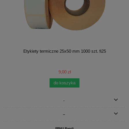
Etykiety termiczne 25x50 mm 1000 szt. fi25
9,00 zł
do koszyka
.
..
PPHU Randi