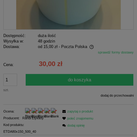
Dostępność:
duża ilość
Wysyłka w:
48 godzin
Dostawa:
od 15,00 zł
- Poczta Polska
sprawdź formy dostawy
Cena nie zawiera ewentualnych kosztów płatności
30,00 zł
Cena:
do koszyka
szt.
dodaj do przechowalni
Ocena:
zapytaj o produkt
Producent:
Randi Etykiety
poleć znajomemu
Kod produktu:
dodaj opinię
ETDA80x150_500_40