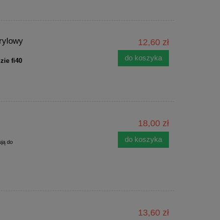
krylowy
12,60 zł
do koszyka
zie fi40
k
18,00 zł
do koszyka
ują do
13,60 zł