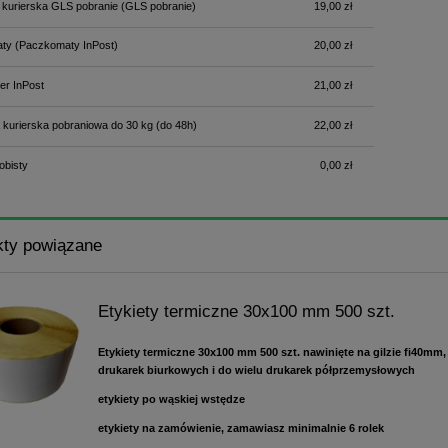
 kurierska GLS pobranie
(GLS pobranie)
19,00 zł
ty
(Paczkomaty InPost)
20,00 zł
er InPost
21,00 zł
 kurierska pobraniowa do 30 kg
(do 48h)
22,00 zł
obisty
0,00 zł
kty powiązane
Etykiety termiczne 30x100 mm 500 szt.
Etykiety termiczne 30x100 mm 500 szt. nawinięte na gilzie fi40mm,
drukarek biurkowych i do wielu drukarek półprzemysłowych
etykiety po wąskiej wstędze
etykiety na zamówienie, zamawiasz minimalnie 6 rolek