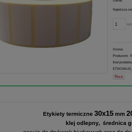
Cena:
płatno
Najniższa ce
szt
Ocena:
Producent:
R
Kod produktu
ETDO30x15_
30x15
2
Etykiety termiczne
mm
klej odlepny, średnica gi