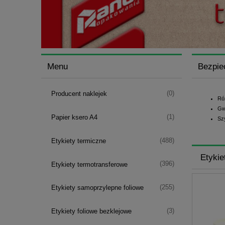
Menu
Bezpie
(0)
Producent naklejek
Ró
Gw
(1)
Papier ksero A4
Sz
(488)
Etykiety termiczne
Etykie
(396)
Etykiety termotransferowe
(255)
Etykiety samoprzylepne foliowe
(3)
Etykiety foliowe bezklejowe