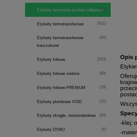
(43)
Etykiety termiczne na kleju odlepnym
(501)
Etykiety termotransferowe
(60)
Etykiety termotransferowe
kauczukowe
Opis 
(263)
Etykiety foliowe
Etykie
(69)
Etykiety foliowe srebrne
Oferu
krajow
przeci
(29)
Etykiety foliowe PREMIUM
postac
(15)
Etykiety plombowe VOID
Wszyst
Specy
(64)
Etykiety okrągłe, niestandardowe
-klej:
(6)
Etykiety DYMO
-mater