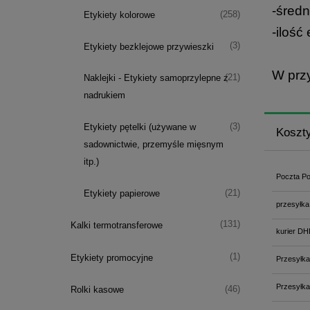
-średn
(258)
Etykiety kolorowe
-ilość 
(3)
Etykiety bezklejowe przywieszki
W prz
(21)
Naklejki - Etykiety samoprzylepne z
nadrukiem
(3)
Etykiety pętelki (używane w
Koszt
sadownictwie, przemyśle mięsnym
itp.)
Poczta Po
(21)
Etykiety papierowe
przesyłka
(131)
Kalki termotransferowe
kurier DH
(1)
Etykiety promocyjne
Przesyłka
Przesyłka
(46)
Rolki kasowe