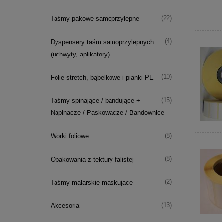
(22)
Taśmy pakowe samoprzylepne
(4)
Dyspensery taśm samoprzylepnych
(uchwyty, aplikatory)
(10)
Folie stretch, bąbelkowe i pianki PE
(15)
Taśmy spinające / bandujące +
Napinacze / Paskowacze / Bandownice
(8)
Worki foliowe
(8)
Opakowania z tektury falistej
(2)
Taśmy malarskie maskujące
(13)
Akcesoria