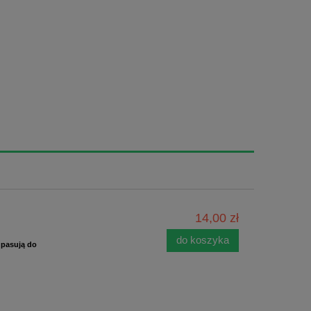
14,00 zł
do koszyka
 pasują do