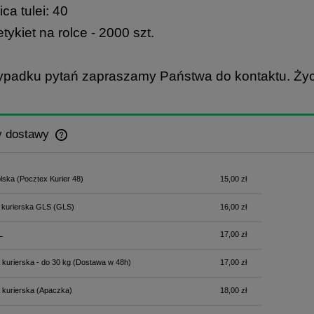
ica tulei: 40
etykiet na rolce - 2000 szt.
ypadku pytań zapraszamy Państwa do kontaktu. Ż
y dostawy
Cena nie zawiera ewentualnych kosztów
lska
(Pocztex Kurier 48)
15,00 zł
płatności
 kurierska GLS
(GLS)
16,00 zł
L
17,00 zł
 kurierska - do 30 kg
(Dostawa w 48h)
17,00 zł
 kurierska
(Apaczka)
18,00 zł