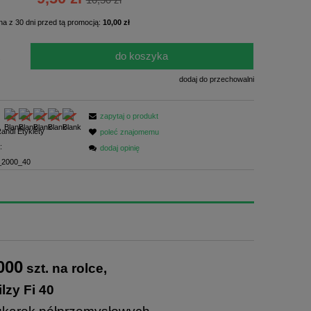
ści
na z 30 dni przed tą promocją:
10,00 zł
do koszyka
.
dodaj do przechowalni
zapytaj o produkt
andi Etykiety
poleć znajomemu
:
dodaj opinię
2000_40
000
szt. na rolce,
lzy Fi 40