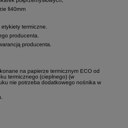
ukarek półprzemysłowych,
lzie fi40mm
etykiety termiczne.
ego producenta.
warancją producenta.
wykonane na papierze termicznym ECO od
ku termicznego (cieplnego) (w
druku nie potrzeba dodatkowego nośnika w
.