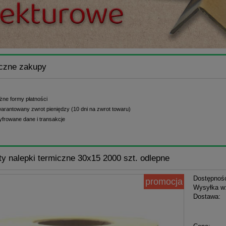
czne zakupy
żne formy płatności
arantowany zwrot pieniędzy (10 dni na zwrot towaru)
yfrowane dane i transakcje
ty nalepki termiczne 30x15 2000 szt. odlepne
Dostępnoś
promocja
Wysyłka w
Dostawa:
Cena n