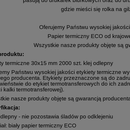
pasują do drukarek biurkowych oraz do dr
gdzie mieści się rolka na gi
Oferujemy Państwu wysokiej jakości 
Papier termiczny ECO od krajow
Wszystkie nasze produkty objęte są g
produktu:
ty termiczne 30x15 mm 2000 szt. klej odlepny
jemy Państwu wysokiej jakości etykiety termiczne 
ego producenta. Etykiety przeznaczone są do zadru
wieństwie do etykiet termotransferowych do ich za
i kalki termotransferowej).
kie nasze produkty objęte są gwarancją producenta
fikacja:
 odlepny - nie pozostawia śladów po odklejeniu
iał: biały papier termiczny ECO