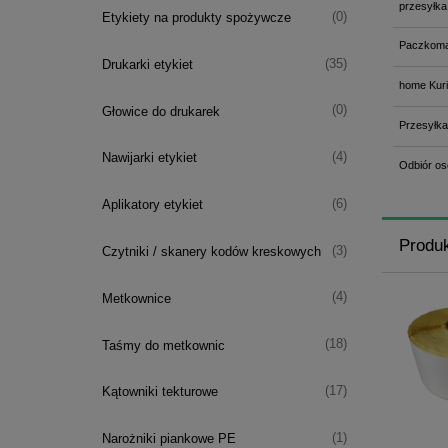
przesyłka
(0)
Etykiety na produkty spożywcze
Paczkoma
(35)
Drukarki etykiet
home Kuri
(0)
Głowice do drukarek
Przesyłka
(4)
Nawijarki etykiet
Odbiór os
(6)
Aplikatory etykiet
Produ
(3)
Czytniki / skanery kodów kreskowych
(4)
Metkownice
(18)
Taśmy do metkownic
(17)
Kątowniki tekturowe
(1)
Narożniki piankowe PE