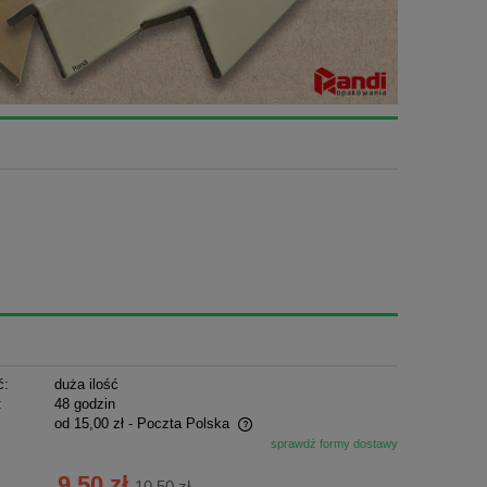
ć:
duża ilość
:
48 godzin
od 15,00 zł
- Poczta Polska
sprawdź formy dostawy
ie zawiera ewentualnych kosztów
9,50 zł
10,50 zł