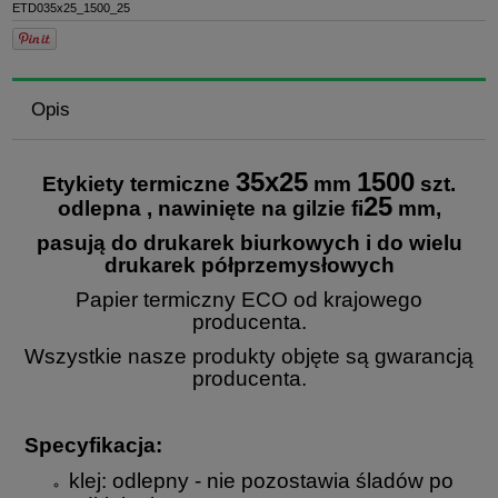
ETD035x25_1500_25
Opis
35x25
1500
Etykiety termiczne
mm
szt.
25
odlepna , nawinięte na gilzie fi
mm,
pasują do drukarek biurkowych i do wielu
drukarek półprzemysłowych
Papier termiczny ECO od krajowego
producenta.
Wszystkie nasze produkty objęte są gwarancją
producenta.
Specyfikacja:
klej: odlepny - nie pozostawia śladów po