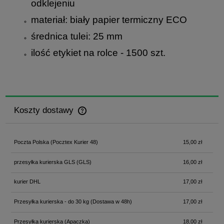
odklejeniu
materiał: biały papier termiczny ECO
średnica tulei: 25 mm
ilość etykiet na rolce - 1500 szt.
Koszty dostawy
Cena nie zawiera ewentualnych kosztów płatności
Poczta Polska
(Pocztex Kurier 48)
15,00 zł
przesyłka kurierska GLS
(GLS)
16,00 zł
kurier DHL
17,00 zł
Przesyłka kurierska - do 30 kg
(Dostawa w 48h)
17,00 zł
Przesyłka kurierska
(Apaczka)
18,00 zł