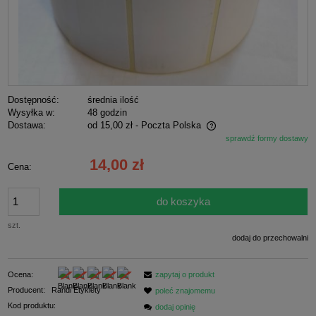
Dostępność:
średnia ilość
Wysyłka w:
48 godzin
Dostawa:
od 15,00 zł
- Poczta Polska
sprawdź formy dostawy
Cena nie zawiera ewentualnych kosztów płatności
14,00 zł
Cena:
do koszyka
szt.
dodaj do przechowalni
Ocena:
zapytaj o produkt
Producent:
Randi Etykiety
poleć znajomemu
Kod produktu:
dodaj opinię