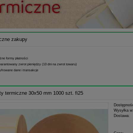
czne zakupy
żne formy płatności
arantowany zwrot pieniędzy (10 dni na zwrot towaru)
yfrowane dane i transakcje
ty termiczne 30x50 mm 1000 szt. fi25
Dostępnoś
Wysyłka w
Dostawa:
Cena n