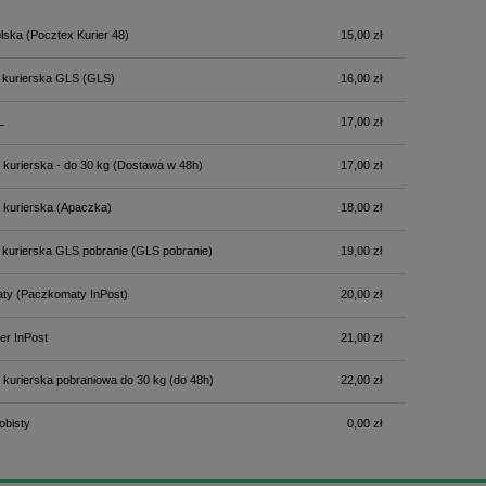
Cena nie zawiera ewentualnych kosztów
lska
(Pocztex Kurier 48)
15,00 zł
płatności
 kurierska GLS
(GLS)
16,00 zł
L
17,00 zł
 kurierska - do 30 kg
(Dostawa w 48h)
17,00 zł
 kurierska
(Apaczka)
18,00 zł
 kurierska GLS pobranie
(GLS pobranie)
19,00 zł
ty
(Paczkomaty InPost)
20,00 zł
er InPost
21,00 zł
 kurierska pobraniowa do 30 kg
(do 48h)
22,00 zł
obisty
0,00 zł