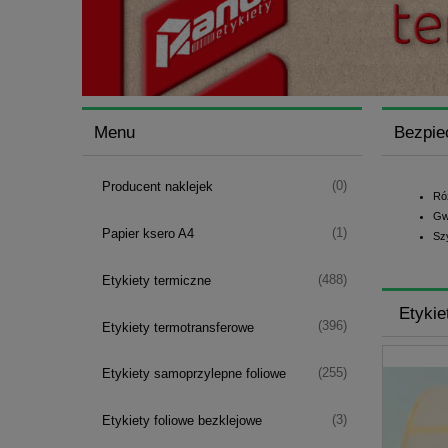
Menu
Bezpie
(0)
Producent naklejek
Ró
Gw
(1)
Papier ksero A4
Sz
(488)
Etykiety termiczne
Etykie
(396)
Etykiety termotransferowe
(255)
Etykiety samoprzylepne foliowe
(3)
Etykiety foliowe bezklejowe