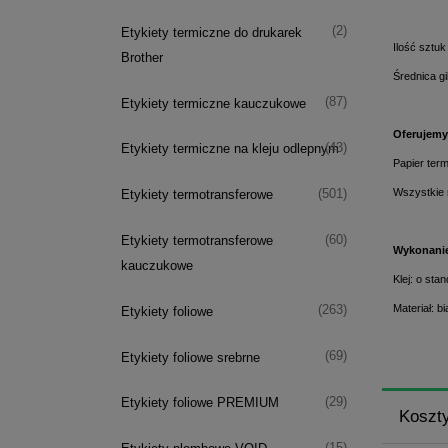
(2)
Etykiety termiczne do drukarek
Ilość sztuk
Brother
Średnica g
(87)
Etykiety termiczne kauczukowe
Oferujemy 
(43)
Etykiety termiczne na kleju odlepnym
Papier ter
Wszystkie 
(501)
Etykiety termotransferowe
(60)
Etykiety termotransferowe
Wykonani
kauczukowe
Klej: o sta
Materiał: b
(263)
Etykiety foliowe
(69)
Etykiety foliowe srebrne
(29)
Etykiety foliowe PREMIUM
Koszt
(15)