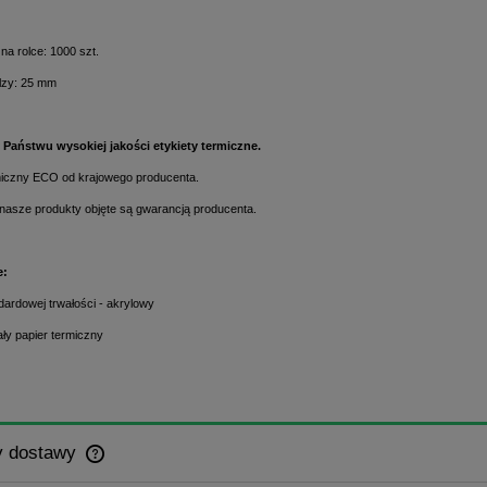
 na rolce: 1000 szt.
ilzy: 25 mm
Państwu wysokiej jakości etykiety termiczne.
miczny ECO od krajowego producenta.
nasze produkty objęte są gwarancją producenta.
e:
ndardowej trwałości - akrylowy
iały papier termiczny
y dostawy