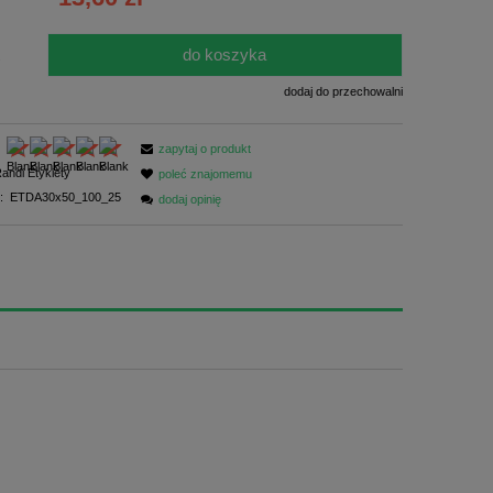
ści
do koszyka
.
dodaj do przechowalni
zapytaj o produkt
andi Etykiety
poleć znajomemu
:
ETDA30x50_100_25
dodaj opinię