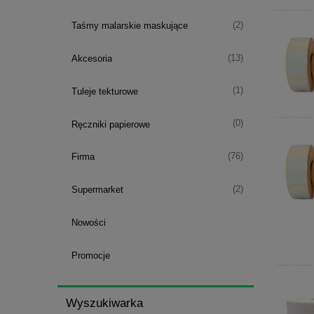
(2)
Taśmy malarskie maskujące
(13)
Akcesoria
(1)
Tuleje tekturowe
(0)
Ręczniki papierowe
(76)
Firma
(2)
Supermarket
Nowości
Promocje
Wyszukiwarka