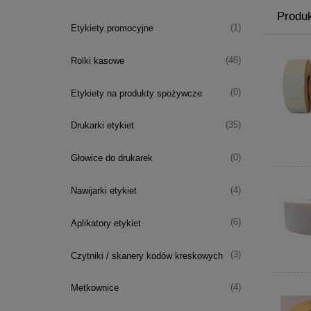
Produ
(1)
Etykiety promocyjne
(46)
Rolki kasowe
(0)
Etykiety na produkty spożywcze
(35)
Drukarki etykiet
(0)
Głowice do drukarek
(4)
Nawijarki etykiet
(6)
Aplikatory etykiet
(3)
Czytniki / skanery kodów kreskowych
(4)
Metkownice