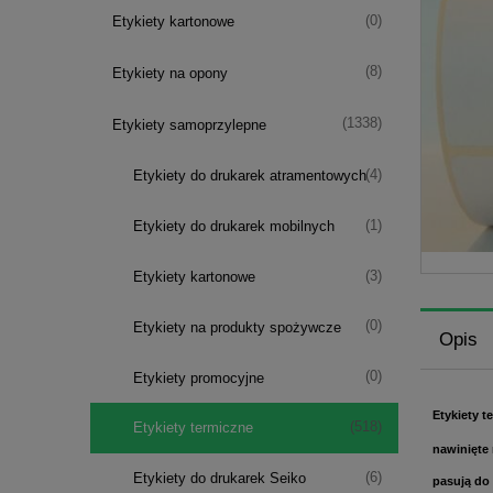
(0)
Etykiety kartonowe
(8)
Etykiety na opony
(1338)
Etykiety samoprzylepne
(4)
Etykiety do drukarek atramentowych
(1)
Etykiety do drukarek mobilnych
(3)
Etykiety kartonowe
(0)
Etykiety na produkty spożywcze
Opis
(0)
Etykiety promocyjne
Etykiety 
(518)
Etykiety termiczne
nawinięte 
(6)
Etykiety do drukarek Seiko
pasują do