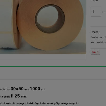
Cena:
płatno
szt
Ocena:
Producent:
R
Kod produktu
30x50
1000
termiczne
mm
szt.
fi 25
na gilzie
mm,
 drukarek biurkowych i niektórych drukarek półprzemysłowych.