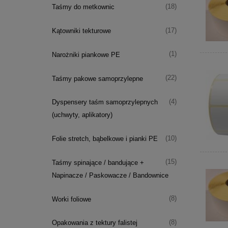
(18)
Taśmy do metkownic
(17)
Kątowniki tekturowe
(1)
Narożniki piankowe PE
(22)
Taśmy pakowe samoprzylepne
(4)
Dyspensery taśm samoprzylepnych
(uchwyty, aplikatory)
(10)
Folie stretch, bąbelkowe i pianki PE
(15)
Taśmy spinające / bandujące +
Napinacze / Paskowacze / Bandownice
(8)
Worki foliowe
(8)
Opakowania z tektury falistej