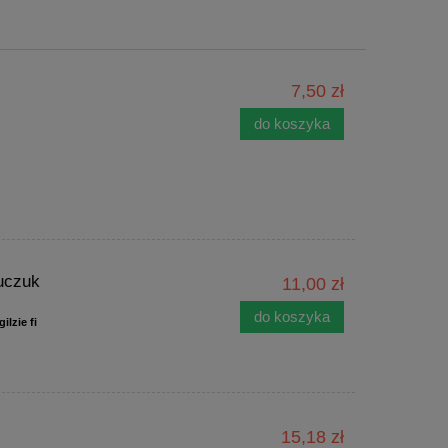
7,50 zł
do koszyka
auczuk
11,00 zł
do koszyka
ilzie fi
15,18 zł