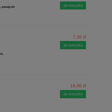
do koszyka
m, pasują do
7,20 zł
do koszyka
ch.
18,00 zł
do koszyka