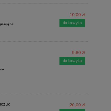
10,00 zł
do koszyka
 pasują do
9,80 zł
do koszyka
ielu
auczuk
20,00 zł