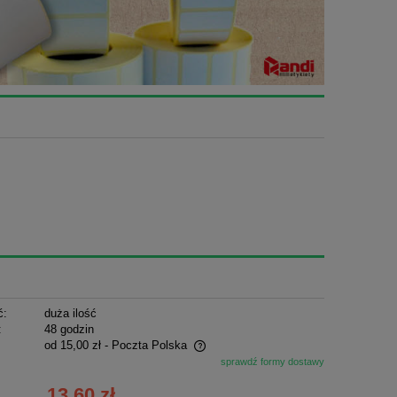
ć:
duża ilość
:
48 godzin
od 15,00 zł
- Poczta Polska
sprawdź formy dostawy
ie zawiera ewentualnych kosztów
13,60 zł