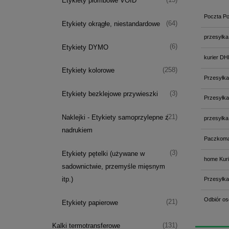
Etykiety plombowe VOID
Poczta Po
(64)
Etykiety okrągłe, niestandardowe
przesyłka
(6)
Etykiety DYMO
kurier DH
(258)
Etykiety kolorowe
Przesyłka
(3)
Etykiety bezklejowe przywieszki
Przesyłka
(21)
Naklejki - Etykiety samoprzylepne z
przesyłka
nadrukiem
Paczkoma
(3)
Etykiety pętelki (używane w
home Kuri
sadownictwie, przemyśle mięsnym
itp.)
Przesyłka
Odbiór os
(21)
Etykiety papierowe
(131)
Kalki termotransferowe