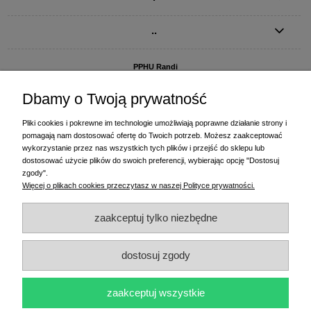
..
PPHU Randi
ul. Słoneczna Dolina 1
83-010 Straszyn
Dbamy o Twoją prywatność
MAGAZYN I BIURO FIRMY:
Pliki cookies i pokrewne im technologie umożliwiają poprawne działanie strony i
PPHU Randi
pomagają nam dostosować ofertę do Twoich potrzeb. Możesz zaakceptować
ul. Starogardzka 77 (wjazd od ul. Plażowej)
wykorzystanie przez nas wszystkich tych plików i przejść do sklepu lub
83-010 Straszyn
dostosować użycie plików do swoich preferencji, wybierając opcję "Dostosuj
zgody".
+48 58 770 31 80
- centrala
Więcej o plikach cookies przeczytasz w naszej Polityce prywatności.
+48 58 770 31 81
- dział sprzedaży
+48 58 770 31 82
- księgowość
zaakceptuj tylko niezbędne
+48 58 770 31 83
- wyceny i drukowanie etykiet
(+48) 515 234 369
- Magda - dział sprzedaży,
magda@randi.pl
dostosuj zgody
(+48) 791 200 096
- Krzysztof - drukowanie etykiet,
krzysztof@randi.pl
(+48) 602 794 901
- Sebastian - wyceny i doradztwo techniczne,
biuro@randi.pl
zaakceptuj wszystkie