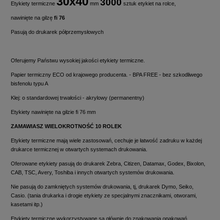
30x40
3000
Etykiety termiczne
mm
sztuk etykiet na rolce,
nawinięte na gilzę
fi 76
Pasują do drukarek półprzemysłowych
Oferujemy Państwu wysokiej jakości etykiety termiczne.
Papier termiczny ECO od krajowego producenta. - BPA FREE - bez szkodliwego
bisfenolu typu A
Klej: o standardowej trwałości - akrylowy (permanentny)
Etykiety nawinięte na gilzie fi 76 mm
ZAMAWIASZ WIELOKROTNOŚĆ 10 ROLEK
Etykiety termiczne mają wiele zastosowań, cechuje je łatwość zadruku w każdej
drukarce termicznej w otwartych systemach drukowania.
Oferowane etykiety pasują do drukarek Zebra, Citizen, Datamax, Godex, Bixolon,
CAB, TSC, Avery, Toshiba i innych otwartych systemów drukowania.
Nie pasują do zamkniętych systemów drukowania, tj, drukarek Dymo, Seiko,
Casio. (tania drukarka i drogie etykiety ze specjalnymi znacznikami, otworami,
kasetami itp.)
Etykiety termiczne wykorzystywane są głównie do znakowania opakowań