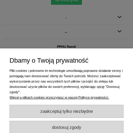
.
..
PPHU Randi
ul. Słoneczna Dolina 1
83-010 Straszyn
Dbamy o Twoją prywatność
MAGAZYN I BIURO FIRMY:
Pliki cookies i pokrewne im technologie umożliwiają poprawne działanie strony i
PPHU Randi
pomagają nam dostosować ofertę do Twoich potrzeb. Możesz zaakceptować
ul. Starogardzka 77 (wjazd od ul. Plażowej)
wykorzystanie przez nas wszystkich tych plików i przejść do sklepu lub
83-010 Straszyn
dostosować użycie plików do swoich preferencji, wybierając opcję "Dostosuj
zgody".
+48 58 770 31 80
- centrala
Więcej o plikach cookies przeczytasz w naszej Polityce prywatności.
+48 58 770 31 81
- dział sprzedaży
+48 58 770 31 82
- księgowość
zaakceptuj tylko niezbędne
+48 58 770 31 83
- wyceny i drukowanie etykiet
(+48) 515 234 369
- Magda - dział sprzedaży,
magda@randi.pl
dostosuj zgody
(+48) 791 200 096
- Krzysztof - drukowanie etykiet,
krzysztof@randi.pl