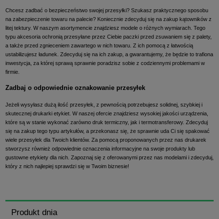
Chcesz zadbać o bezpieczeństwo swojej przesyłki? Szukasz praktycznego sposobu
na zabezpieczenie towaru na palecie? Koniecznie zdecyduj się na zakup kątowników z
litej tektury. W naszym asortymencie znajdziesz modele o różnych wymiarach. Tego
typu akcesoria ochronią przesyłane przez Ciebie paczki przed zsuwaniem się z palety,
a także przed zgnieceniem zawartego w nich towaru. Z ich pomocą z łatwością
ustabilizujesz ładunek. Zdecyduj się na ich zakup, a gwarantujemy, że będzie to trafiona
inwestycja, za której sprawą sprawnie poradzisz sobie z codziennymi problemami w
firmie.
Zadbaj o odpowiednie oznakowanie przesyłek
Jeżeli wysyłasz dużą ilość przesyłek, z pewnością potrzebujesz solidnej, szybkiej i
skutecznej drukarki etykiet. W naszej ofercie znajdziesz wysokiej jakości urządzenia,
które są w stanie wykonać zarówno druk termiczny, jak i termotransferowy. Zdecyduj
się na zakup tego typu artykułów, a przekonasz się, że sprawnie uda Ci się spakować
wiele przesyłek dla Twoich klientów. Za pomocą proponowanych przez nas drukarek
stworzysz również odpowiednie oznaczenia informacyjne na swoje produkty lub
gustowne etykiety dla nich. Zapoznaj się z oferowanymi przez nas modelami i zdecyduj,
który z nich najlepiej sprawdzi się w Twoim biznesie!
Produkt dnia