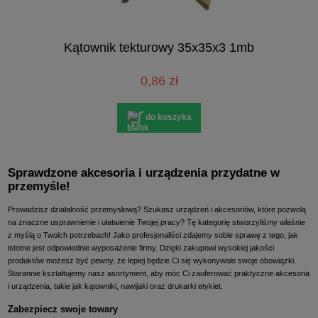
Kątownik tekturowy 35x35x3 1mb
0,86 zł
do koszyka
Sprawdzone akcesoria i urządzenia przydatne w
przemyśle!
Prowadzisz działalność przemysłową? Szukasz urządzeń i akcesoriów, które pozwolą
na znaczne usprawnienie i ułatwienie Twojej pracy? Tę kategorię stworzyliśmy właśnie
z myślą o Twoich potrzebach! Jako profesjonaliści zdajemy sobie sprawę z tego, jak
istotne jest odpowiednie wyposażenie firmy. Dzięki zakupowi wysokiej jakości
produktów możesz być pewny, że lepiej będzie Ci się wykonywało swoje obowiązki.
Starannie kształtujemy nasz asortyment, aby móc Ci zaoferować praktyczne akcesoria
i urządzenia, takie jak kątowniki, nawijaki oraz drukarki etykiet.
Zabezpiecz swoje towary