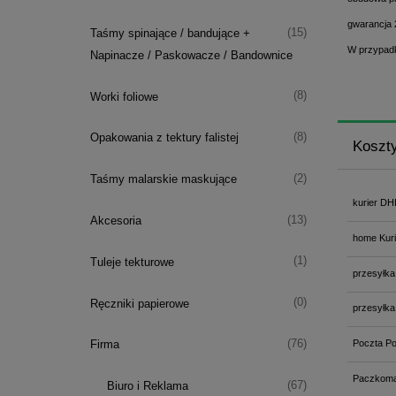
gwarancja 
(15)
Taśmy spinające / bandujące +
W przypadk
Napinacze / Paskowacze / Bandownice
(8)
Worki foliowe
(8)
Opakowania z tektury falistej
Koszt
(2)
Taśmy malarskie maskujące
kurier DH
(13)
Akcesoria
home Kuri
(1)
Tuleje tekturowe
przesyłka
(0)
Ręczniki papierowe
przesyłka
(76)
Poczta Po
Firma
Paczkoma
(67)
Biuro i Reklama