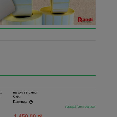
ć:
na wyczerpaniu
:
5 dni
Darmowa
sprawdź formy dostawy
ualnych kosztów
1 450,00 zł