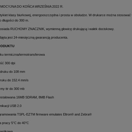
MOCYJNA DO KOŃCA WRZEŚNIA 2022 R.
tykiet klasy biurkowej, energooszczędna i prosta w obsłudze. W drukarce można stosować t
 o długości do 300 m.
posiada RUCHOMY ZNACZNIK, wymienną głowicę drukującą i wałek dociskowy.
bjęta jest 24-miesięczną gwarancją producenta.
RODUKTU
ku termiczna/termotransferowa
ość 300 dpi
 druku do 108 mm
ruku do 152.4 mm/s
śmy ttr do 300 mb
instalowana 16MB SDRAM, 8MB Flash
nikacji USB 2.0
gramowania TSPL-EZTM firmware emulates Eltron® and Zebra®
a pracy 5°C do 40°C
astikowa