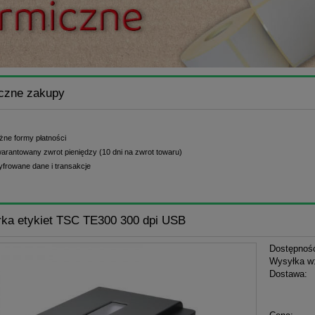
czne zakupy
żne formy płatności
arantowany zwrot pieniędzy (10 dni na zwrot towaru)
yfrowane dane i transakcje
ka etykiet TSC TE300 300 dpi USB
Dostępnoś
Wysyłka w
Dostawa:
Cena nie zawiera ewent