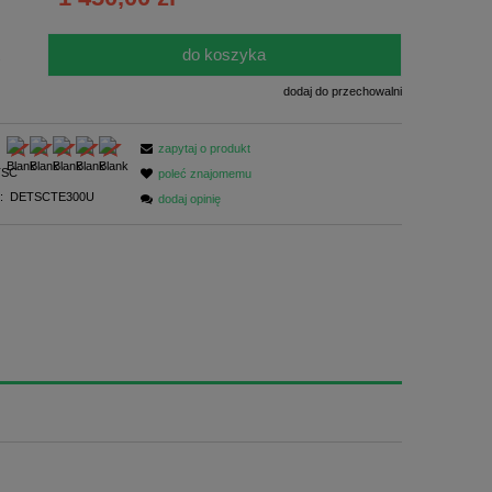
do koszyka
.
dodaj do przechowalni
zapytaj o produkt
TSC
poleć znajomemu
:
DETSCTE300U
dodaj opinię