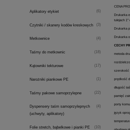
CENA PRO
(6)
Aplikatory etykiet
Drukarka e
tulejach 1"
(3)
Czytniki / skanery kodów kreskowych
Drukarka 
Drukarka o
(4)
Metkownice
CECHY P
(18)
Taśmy do metkownic
metoda dru
rozdzielcz
(17)
Kątowniki tekturowe
szerokość
(1)
Narożniki piankowe PE
prędkość d
długość ta
(22)
Taśmy pakowe samoprzylepne
pamięć za
porty komu
(4)
Dyspensery taśm samoprzylepnych
język opro
(uchwyty, aplikatory)
temperatur
(10)
Folie stretch, bąbelkowe i pianki PE
obudowa pl