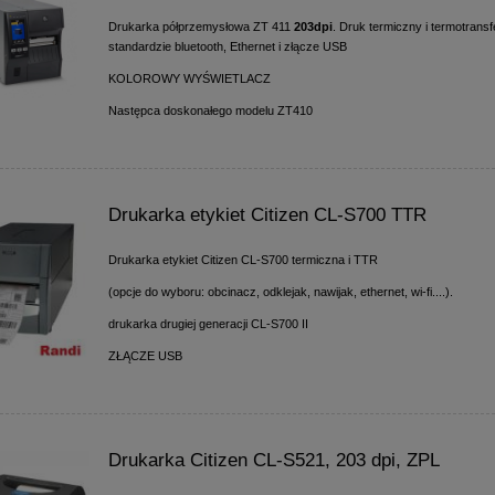
Drukarka półprzemysłowa ZT 411
203dpi
. Druk termiczny i termotrans
standardzie bluetooth, Ethernet i złącze USB
KOLOROWY WYŚWIETLACZ
Następca doskonałego modelu ZT410
Drukarka etykiet Citizen CL-S700 TTR
Drukarka etykiet Citizen CL-S700 termiczna i TTR
(opcje do wyboru: obcinacz, odklejak, nawijak, ethernet, wi-fi....).
drukarka drugiej generacji CL-S700 II
ZŁĄCZE USB
Drukarka Citizen CL-S521, 203 dpi, ZPL