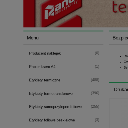
Menu
Bezpie
(0)
Producent naklejek
Ró
Gw
(1)
Papier ksero A4
Sz
(488)
Etykiety termiczne
Drukar
(396)
Etykiety termotransferowe
(255)
Etykiety samoprzylepne foliowe
(3)
Etykiety foliowe bezklejowe