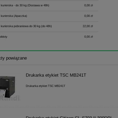
 kurierska - do 30 kg
(Dostawa w 48h)
0,00 zł
 kurierska
(Apaczka)
0,00 zł
 kurierska pobraniowa do 30 kg
(do 48h)
22,00 zł
obisty
0,00 zł
kty powiązane
Drukarka etykiet TSC MB241T
Drukarka etykiet TSC MB241T