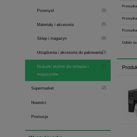
Przesyłka
(9)
Przemysł
Przesyłka
(8)
Materiały i akcesoria
Przesyłka
(8)
Sklep i magazyn
Odbiór os
(3)
Urządzenia i akcesoria do pakowania
(5)
Drukarki etykiet dla sklepów i
Produ
magazynów
(2)
Supermarket
Nowości
Promocje