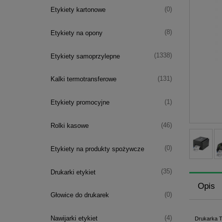
(0)
Etykiety kartonowe
(8)
Etykiety na opony
(1338)
Etykiety samoprzylepne
(131)
Kalki termotransferowe
(1)
Etykiety promocyjne
(46)
Rolki kasowe
(0)
Etykiety na produkty spożywcze
(35)
Drukarki etykiet
Opis
(0)
Głowice do drukarek
(4)
Nawijarki etykiet
Drukarka TS