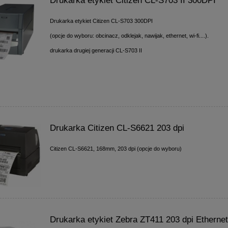
Drukarka etykiet Citizen CL-S703 II 300DPI
Drukarka etykiet Citizen CL-S703 300DPI
(opcje do wyboru: obcinacz, odklejak, nawijak, ethernet, wi-fi....).
drukarka drugiej generacji CL-S703 II
Drukarka Citizen CL-S6621 203 dpi
Citizen CL-S6621, 168mm, 203 dpi (opcje do wyboru)
Drukarka etykiet Zebra ZT411 203 dpi Etherne