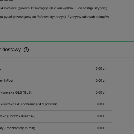
24 miesiące (głowica 12 miesięcy lub 25km wydruku - co nastąpi szybciej)
u pytań pozostajemy do Państwa dyspozycji. Życzymy udanych zakupów.
y dostawy
Cena nie zawiera ewentualnych kosztów
L
0,00 zł
płatności
er InPost
0,00 zł
 kurierska GLS
(GLS)
0,00 zł
 kurierska GLS pobranie
(GLS pobranie)
0,00 zł
lska
(Pocztex Kurier 48)
0,00 zł
ty
(Paczkomaty InPost)
0,00 zł