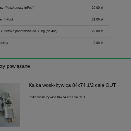
ty
(Paczkomaty InPost)
20,00 zł
er InPost
21,00 zł
 kurierska pobraniowa do 30 kg
(do 48h)
22,00 zł
obisty
0,00 zł
kty powiązane
Kalka wosk-żywica 84x74 1/2 cala OUT
Kalka wosk-żywica 84x74 1/2 cala OUT