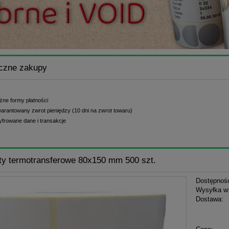
czne zakupy
żne formy płatności
arantowany zwrot pieniędzy (10 dni na zwrot towaru)
yfrowane dane i transakcje
ty termotransferowe 80x150 mm 500 szt.
Dostępnoś
Wysyłka w
Dostawa:
Cena n