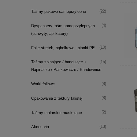
(22)
Taśmy pakowe samoprzylepne
(4)
Dyspensery taśm samoprzylepnych
(uchwyty, aplikatory)
(10)
Folie stretch, bąbelkowe i pianki PE
(15)
Taśmy spinające / bandujące +
Napinacze / Paskowacze / Bandownice
(8)
Worki foliowe
(8)
Opakowania z tektury falistej
(2)
Taśmy malarskie maskujące
(13)
Akcesoria