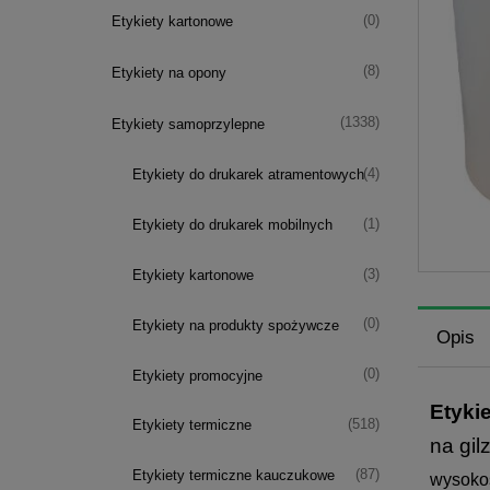
(0)
Etykiety kartonowe
(8)
Etykiety na opony
(1338)
Etykiety samoprzylepne
(4)
Etykiety do drukarek atramentowych
(1)
Etykiety do drukarek mobilnych
(3)
Etykiety kartonowe
(0)
Etykiety na produkty spożywcze
Opis
(0)
Etykiety promocyjne
Etyki
(518)
Etykiety termiczne
na gil
(87)
Etykiety termiczne kauczukowe
wysokoś