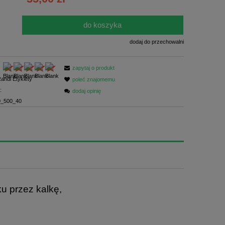
ści
do koszyka
.
dodaj do przechowalni
zapytaj o produkt
andi Etykiety
poleć znajomemu
:
dodaj opinię
_500_40
ku przez kalkę,