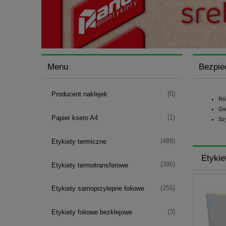
Menu
Bezpie
(0)
Producent naklejek
Ró
Gw
(1)
Papier ksero A4
Sz
(488)
Etykiety termiczne
Etykie
(396)
Etykiety termotransferowe
(255)
Etykiety samoprzylepne foliowe
(3)
Etykiety foliowe bezklejowe