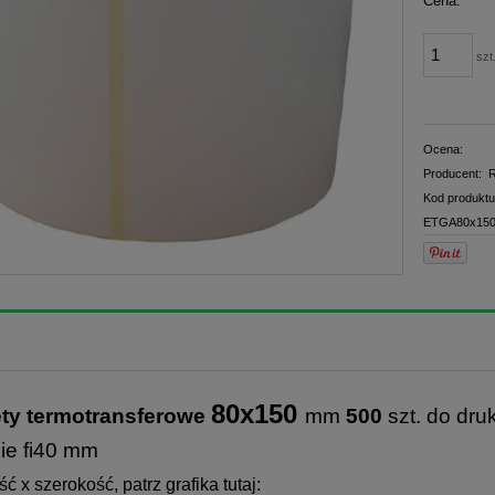
Cena:
płatno
szt
Ocena:
Producent:
R
Kod produktu
ETGA80x150
80x150
ety termotransferowe
mm
500
szt. do dru
zie fi40 mm
ć x szerokość, patrz grafika tutaj: