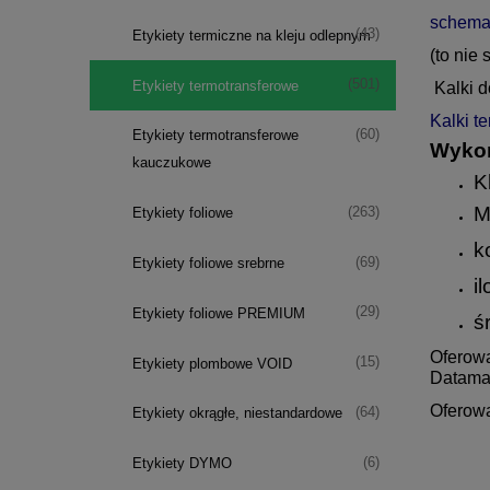
schemat
(43)
Etykiety termiczne na kleju odlepnym
(to nie
(501)
Etykiety termotransferowe
Kalki d
Kalki t
(60)
Etykiety termotransferowe
Wykon
kauczukowe
K
M
(263)
Etykiety foliowe
k
(69)
Etykiety foliowe srebrne
i
(29)
Etykiety foliowe PREMIUM
ś
Oferowa
(15)
Etykiety plombowe VOID
Datamax
Oferowa
(64)
Etykiety okrągłe, niestandardowe
(6)
Etykiety DYMO