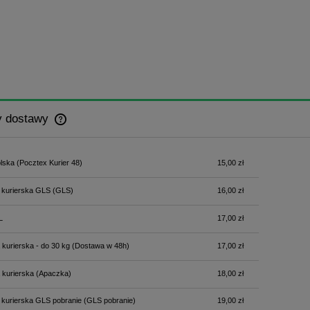
y dostawy
Cena nie zawiera ewentualnych kosztów
lska
(Pocztex Kurier 48)
15,00 zł
płatności
 kurierska GLS
(GLS)
16,00 zł
L
17,00 zł
 kurierska - do 30 kg
(Dostawa w 48h)
17,00 zł
 kurierska
(Apaczka)
18,00 zł
 kurierska GLS pobranie
(GLS pobranie)
19,00 zł