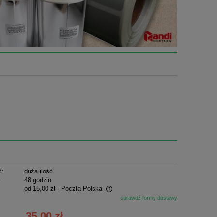
ć:
duża ilość
:
48 godzin
od 15,00 zł
- Poczta Polska
sprawdź formy dostawy
ie zawiera ewentualnych kosztów
35,00 zł