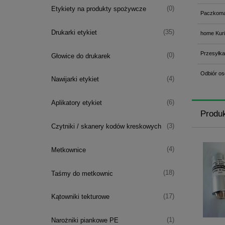
(0)
Etykiety na produkty spożywcze
Paczkoma
(35)
Drukarki etykiet
home Kuri
Przesyłka
(0)
Głowice do drukarek
Odbiór os
(4)
Nawijarki etykiet
(6)
Aplikatory etykiet
Produ
(3)
Czytniki / skanery kodów kreskowych
(4)
Metkownice
(18)
Taśmy do metkownic
(17)
Kątowniki tekturowe
(1)
Narożniki piankowe PE