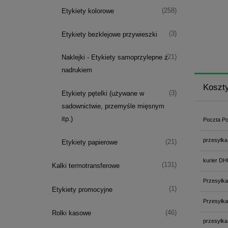
(258)
Etykiety kolorowe
(3)
Etykiety bezklejowe przywieszki
(21)
Naklejki - Etykiety samoprzylepne z
nadrukiem
Koszt
(3)
Etykiety pętelki (używane w
sadownictwie, przemyśle mięsnym
itp.)
Poczta Po
przesyłka
(21)
Etykiety papierowe
kurier DH
(131)
Kalki termotransferowe
Przesyłka
(1)
Etykiety promocyjne
Przesyłka
(46)
Rolki kasowe
przesyłka