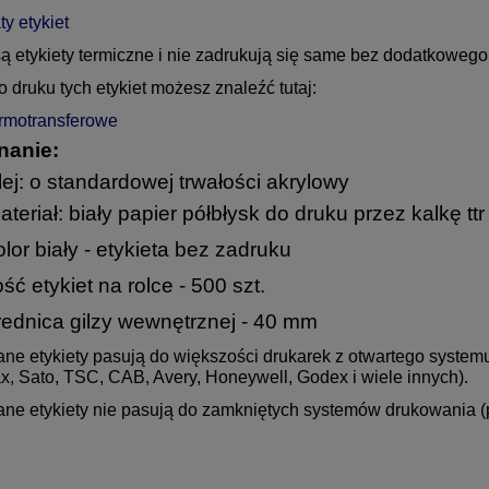
y etykiet
 są etykiety termiczne i nie zadrukują się same bez dodatkowego 
o druku tych etykiet możesz znaleźć tutaj:
ermotransferowe
anie:
lej: o standardowej trwałości akrylowy
ateriał: biały papier półbłysk do druku przez kalkę ttr
olor biały - etykieta bez zadruku
lość etykiet na rolce - 500 szt.
rednica gilzy wewnętrznej - 40 mm
ne etykiety pasują do większości drukarek z otwartego systemu
, Sato, TSC, CAB, Avery, Honeywell, Godex i wiele innych).
ne etykiety nie pasują do zamkniętych systemów drukowania (p