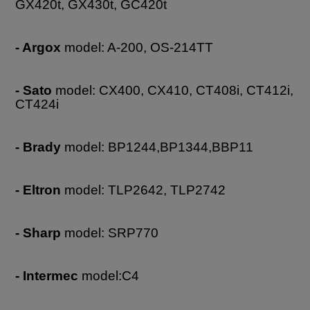
GX420t, GX430t, GC420t
- Argox
model: A-200, OS-214TT
- Sato
model: CX400, CX410, CT408i, CT412i,
CT424i
- Brady
model: BP1244,BP1344,BBP11
- Eltron
model: TLP2642, TLP2742
- Sharp
model: SRP770
- Intermec
model:C4