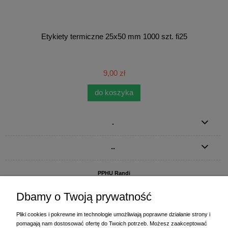
Etykiety termiczne 25x50 mm 1000 szt. fi25
9,00 zł
do koszyka
.
..
PPHU Randi
ul. Słoneczna Dolina 1
83-010 Straszyn
Dbamy o Twoją prywatność
MAGAZYN I BIURO FIRMY:
Pliki cookies i pokrewne im technologie umożliwiają poprawne działanie strony i
PPHU Randi
pomagają nam dostosować ofertę do Twoich potrzeb. Możesz zaakceptować