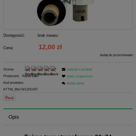
Dostępność:
brak towaru
12,00 zł
Cena:
dodaj do przechowalni
Ocena:
zapytaj o produkt
Producent:
Randi kalki
poleć znajomemu
Kod produktu:
dodaj opinię
KTTW_90x74/1/2/O/ST
Opis