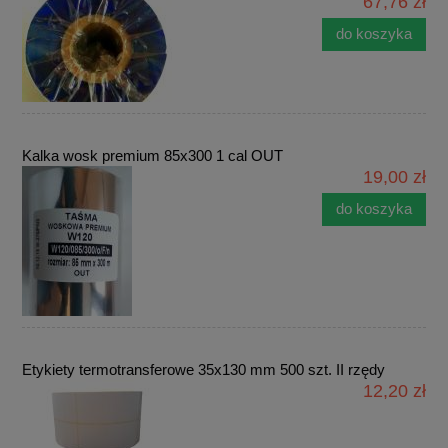
67,76 zł
do koszyka
Kalka wosk premium 85x300 1 cal OUT
19,00 zł
do koszyka
Etykiety termotransferowe 35x130 mm 500 szt. II rzędy
12,20 zł