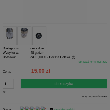
Dostępność:
duża ilość
Wysyłka w:
48 godzin
Dostawa:
od 15,00 zł
- Poczta Polska
sprawdź formy dostawy
Cena nie zawiera ewentualnych kosztów płatności
15,00 zł
Cena:
do koszyka
szt.
dodaj do przechowalni
Ocena:
zapytaj o produkt