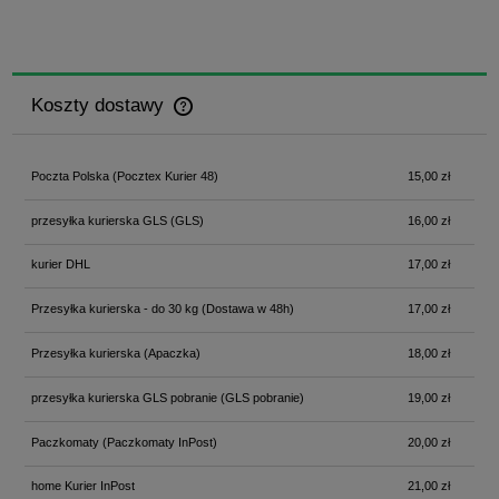
Koszty dostawy
Cena nie zawiera ewentualnych kosztów płatności
Poczta Polska
(Pocztex Kurier 48)
15,00 zł
przesyłka kurierska GLS
(GLS)
16,00 zł
kurier DHL
17,00 zł
Przesyłka kurierska - do 30 kg
(Dostawa w 48h)
17,00 zł
Przesyłka kurierska
(Apaczka)
18,00 zł
przesyłka kurierska GLS pobranie
(GLS pobranie)
19,00 zł
Paczkomaty
(Paczkomaty InPost)
20,00 zł
home Kurier InPost
21,00 zł