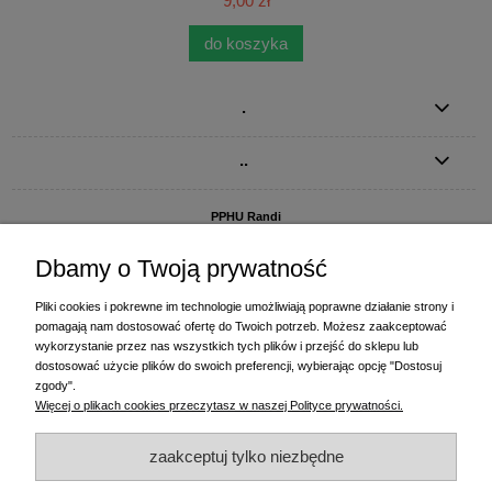
9,00 zł
do koszyka
.
..
PPHU Randi
ul. Słoneczna Dolina 1
83-010 Straszyn
Dbamy o Twoją prywatność
MAGAZYN I BIURO FIRMY:
Pliki cookies i pokrewne im technologie umożliwiają poprawne działanie strony i
PPHU Randi
pomagają nam dostosować ofertę do Twoich potrzeb. Możesz zaakceptować
ul. Starogardzka 77 (wjazd od ul. Plażowej)
wykorzystanie przez nas wszystkich tych plików i przejść do sklepu lub
83-010 Straszyn
dostosować użycie plików do swoich preferencji, wybierając opcję "Dostosuj
zgody".
+48 58 770 31 80
- centrala
Więcej o plikach cookies przeczytasz w naszej Polityce prywatności.
+48 58 770 31 81
- dział sprzedaży
+48 58 770 31 82
- księgowość
zaakceptuj tylko niezbędne
+48 58 770 31 83
- wyceny i drukowanie etykiet