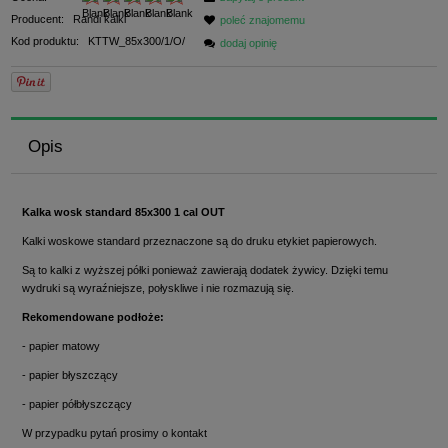
Producent:
Randi kalki
poleć znajomemu
Kod produktu:
KTTW_85x300/1/O/
dodaj opinię
Opis
Kalka wosk standard 85x300 1 cal OUT
Kalki woskowe standard przeznaczone są do druku etykiet papierowych.
Są to kalki z wyższej półki ponieważ zawierają dodatek żywicy. Dzięki temu
wydruki są wyraźniejsze, połyskliwe i nie rozmazują się.
Rekomendowane podłoże:
- papier matowy
- papier błyszczący
- papier półbłyszczący
W przypadku pytań prosimy o kontakt