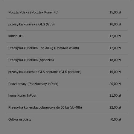
Poczta Polska
(Pocztex Kurier 48)
15,00 zł
przesyłka kurierska GLS
(GLS)
16,00 zł
kurier DHL
17,00 zł
Przesyłka kurierska - do 30 kg
(Dostawa w 48h)
17,00 zł
Przesyłka kurierska
(Apaczka)
18,00 zł
przesyłka kurierska GLS pobranie
(GLS pobranie)
19,00 zł
Paczkomaty
(Paczkomaty InPost)
20,00 zł
home Kurier InPost
21,00 zł
Przesyłka kurierska pobraniowa do 30 kg
(do 48h)
22,00 zł
Odbiór osobisty
0,00 zł