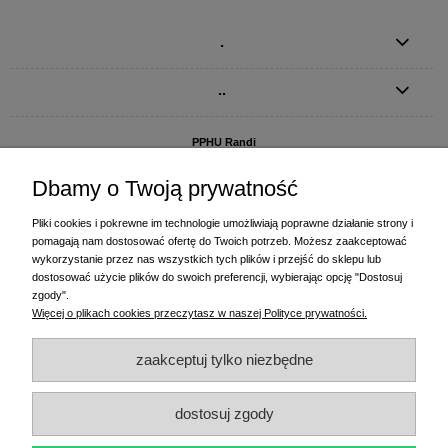
.
..
PPHU Randi
ul. Słoneczna Dolina 1
83-010 Straszyn
Dbamy o Twoją prywatność
MAGAZYN I BIURO FIRMY:
Pliki cookies i pokrewne im technologie umożliwiają poprawne działanie strony i
PPHU Randi
pomagają nam dostosować ofertę do Twoich potrzeb. Możesz zaakceptować
ul. Starogardzka 77 (wjazd od ul. Plażowej)
wykorzystanie przez nas wszystkich tych plików i przejść do sklepu lub
83-010 Straszyn
dostosować użycie plików do swoich preferencji, wybierając opcję "Dostosuj
zgody".
+48 58 770 31 80
- centrala
Więcej o plikach cookies przeczytasz w naszej Polityce prywatności.
+48 58 770 31 81
- dział sprzedaży
+48 58 770 31 82
- księgowość
zaakceptuj tylko niezbędne
+48 58 770 31 83
- wyceny i drukowanie etykiet
(+48) 515 234 369
- Magda - dział sprzedaży,
magda@randi.pl
dostosuj zgody
(+48) 791 200 096
- Krzysztof - drukowanie etykiet,
krzysztof@randi.pl
(+48) 602 794 901
- Sebastian - wyceny i doradztwo techniczne,
biuro@randi.pl