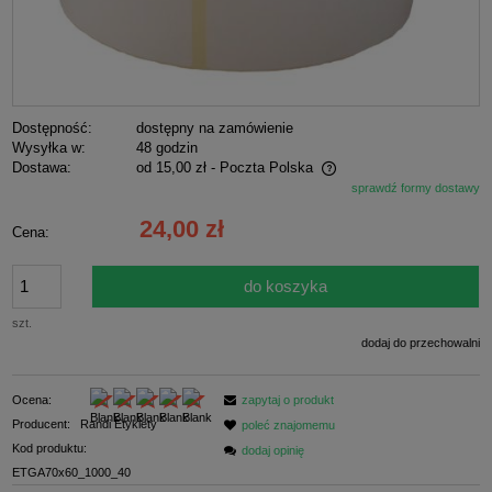
Dostępność:
dostępny na zamówienie
Wysyłka w:
48 godzin
Dostawa:
od 15,00 zł
- Poczta Polska
sprawdź formy dostawy
Cena nie zawiera ewentualnych kosztów płatności
24,00 zł
Cena:
do koszyka
szt.
dodaj do przechowalni
Ocena:
zapytaj o produkt
Producent:
Randi Etykiety
poleć znajomemu
Kod produktu:
dodaj opinię
ETGA70x60_1000_40