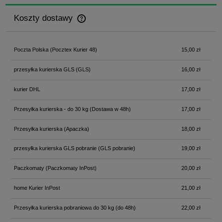
Koszty dostawy
Cena nie zawiera ewentualnych kosztów płatności
Poczta Polska
(Pocztex Kurier 48)
15,00 zł
przesyłka kurierska GLS
(GLS)
16,00 zł
kurier DHL
17,00 zł
Przesyłka kurierska - do 30 kg
(Dostawa w 48h)
17,00 zł
Przesyłka kurierska
(Apaczka)
18,00 zł
przesyłka kurierska GLS pobranie
(GLS pobranie)
19,00 zł
Paczkomaty
(Paczkomaty InPost)
20,00 zł
home Kurier InPost
21,00 zł
Przesyłka kurierska pobraniowa do 30 kg
(do 48h)
22,00 zł