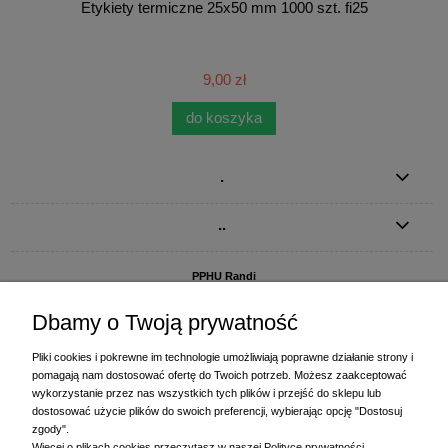
Etykiety termiczne 25x50 mm 1000 szt. fi25
9,00 zł
do koszyka
.
..
PPHU Randi
ul. Słoneczna Dolina 1
83-010 Straszyn
Dbamy o Twoją prywatność
MAGAZYN I BIURO FIRMY:
Pliki cookies i pokrewne im technologie umożliwiają poprawne działanie strony i
PPHU Randi
pomagają nam dostosować ofertę do Twoich potrzeb. Możesz zaakceptować
ul. Starogardzka 77 (wjazd od ul. Plażowej)
wykorzystanie przez nas wszystkich tych plików i przejść do sklepu lub
83-010 Straszyn
dostosować użycie plików do swoich preferencji, wybierając opcję "Dostosuj
zgody".
+48 58 770 31 80
- centrala
Więcej o plikach cookies przeczytasz w naszej Polityce prywatności.