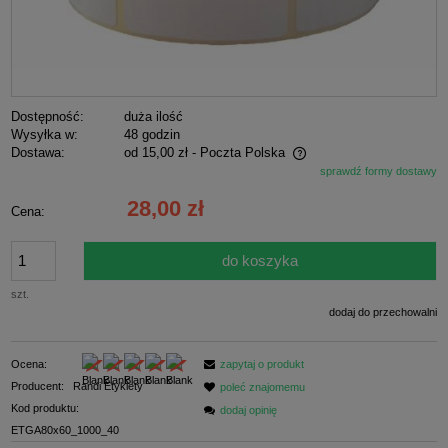
Dostępność:
duża ilość
Wysyłka w:
48 godzin
Dostawa:
od 15,00 zł
- Poczta Polska
sprawdź formy dostawy
Cena nie zawiera ewentualnych kosztów płatności
28,00 zł
Cena:
do koszyka
szt.
dodaj do przechowalni
Ocena:
zapytaj o produkt
Producent:
Randi Etykiety
poleć znajomemu
Kod produktu:
dodaj opinię
ETGA80x60_1000_40