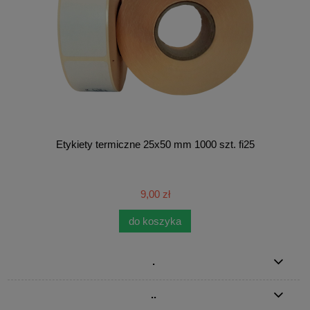
Etykiety termiczne 25x50 mm 1000 szt. fi25
9,00 zł
do koszyka
.
..