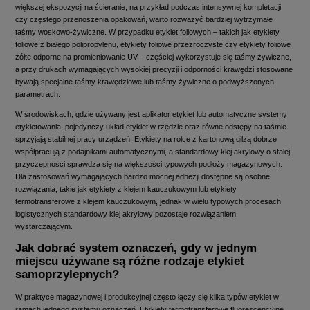
większej ekspozycji na ścieranie, na przykład podczas intensywnej kompletacji
czy częstego przenoszenia opakowań, warto rozważyć bardziej wytrzymałe
taśmy woskowo‑żywiczne. W przypadku etykiet foliowych – takich jak etykiety
foliowe z białego polipropylenu, etykiety foliowe przezroczyste czy etykiety foliowe
żółte odporne na promieniowanie UV – częściej wykorzystuje się taśmy żywiczne,
a przy drukach wymagających wysokiej precyzji i odporności krawędzi stosowane
bywają specjalne taśmy krawędziowe lub taśmy żywiczne o podwyższonych
parametrach.
W środowiskach, gdzie używany jest aplikator etykiet lub automatyczne systemy
etykietowania, pojedynczy układ etykiet w rzędzie oraz równe odstępy na taśmie
sprzyjają stabilnej pracy urządzeń. Etykiety na rolce z kartonową gilzą dobrze
współpracują z podajnikami automatycznymi, a standardowy klej akrylowy o stałej
przyczepności sprawdza się na większości typowych podłoży magazynowych.
Dla zastosowań wymagających bardzo mocnej adhezji dostępne są osobne
rozwiązania, takie jak etykiety z klejem kauczukowym lub etykiety
termotransferowe z klejem kauczukowym, jednak w wielu typowych procesach
logistycznych standardowy klej akrylowy pozostaje rozwiązaniem
wystarczającym.
Jak dobrać system oznaczeń, gdy w jednym
miejscu używane są różne rodzaje etykiet
samoprzylepnych?
W praktyce magazynowej i produkcyjnej często łączy się kilka typów etykiet w
ramach jednego systemu oznaczeń. Etykiety termotransferowe fluorescencyjne