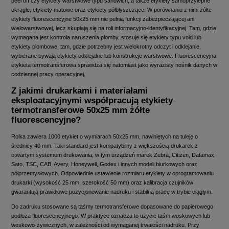
peel off czy etykiety warstwowe typu sandwich, a także etykiety samoprzylepne
okrągłe, etykiety matowe oraz etykiety półbłyszczące. W porównaniu z nimi żółte
etykiety fluorescencyjne 50x25 mm nie pełnią funkcji zabezpieczającej ani
wielowarstwowej, lecz skupiają się na roli informacyjno‑identyfikacyjnej. Tam, gdzie
wymagana jest kontrola naruszenia plomby, stosuje się etykiety typu void lub
etykiety plombowe; tam, gdzie potrzebny jest wielokrotny odczyt i odklejanie,
wybierane bywają etykiety odklejalne lub konstrukcje warstwowe. Fluorescencyjna
etykieta termotransferowa sprawdza się natomiast jako wyrazisty nośnik danych w
codziennej pracy operacyjnej.
Z jakimi drukarkami i materiałami
eksploatacyjnymi współpracują etykiety
termotransferowe 50x25 mm żółte
fluorescencyjne?
Rolka zawiera 1000 etykiet o wymiarach 50x25 mm, nawiniętych na tuleję o
średnicy 40 mm. Taki standard jest kompatybilny z większością drukarek z
otwartym systemem drukowania, w tym urządzeń marek Zebra, Citizen, Datamax,
Sato, TSC, CAB, Avery, Honeywell, Godex i innych modeli biurkowych oraz
półprzemysłowych. Odpowiednie ustawienie rozmiaru etykiety w oprogramowaniu
drukarki (wysokość 25 mm, szerokość 50 mm) oraz kalibracja czujników
gwarantują prawidłowe pozycjonowanie nadruku i stabilną pracę w trybie ciągłym.
Do zadruku stosowane są taśmy termotransferowe dopasowane do papierowego
podłoża fluorescencyjnego. W praktyce oznacza to użycie taśm woskowych lub
woskowo‑żywicznych, w zależności od wymaganej trwałości nadruku. Przy