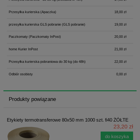
Przesyłka kurierska
(Apaczka)
18,00 zł
przesyłka kurierska GLS pobranie
(GLS pobranie)
19,00 zł
Paczkomaty
(Paczkomaty InPost)
20,00 zł
home Kurier InPost
21,00 zł
Przesyłka kurierska pobraniowa do 30 kg
(do 48h)
22,00 zł
Odbiór osobisty
0,00 zł
Produkty powiązane
Etykiety termotransferowe 80x50 mm 1000 szt. fi40 ŻÓŁTE
23,20 zł
do koszyka