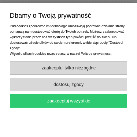
PPHU Randi
Dbamy o Twoją prywatność
ul. Słoneczna Dolina 1
83-010 Straszyn
Pliki cookies i pokrewne im technologie umożliwiają poprawne działanie strony i
pomagają nam dostosować ofertę do Twoich potrzeb. Możesz zaakceptować
MAGAZYN I BIURO FIRMY:
wykorzystanie przez nas wszystkich tych plików i przejść do sklepu lub
PPHU Randi
dostosować użycie plików do swoich preferencji, wybierając opcję "Dostosuj
ul. Starogardzka 77 (wjazd od ul. Plażowej)
zgody".
83-010 Straszyn
Więcej o plikach cookies przeczytasz w naszej Polityce prywatności.
+48 58 770 31 80
- centrala
+48 58 770 31 81
- dział sprzedaży
zaakceptuj tylko niezbędne
+48 58 770 31 82
- księgowość
+48 58 770 31 83
- wyceny i drukowanie etykiet
dostosuj zgody
(+48) 515 234 369
- Magda - dział sprzedaży,
magda@randi.pl
(+48) 791 200 096
- Krzysztof - drukowanie etykiet,
krzysztof@randi.pl
(+48) 602 794 901
- Sebastian - wyceny i doradztwo techniczne,
biuro@randi.pl
zaakceptuj wszystkie
pokaż pełną wersję strony