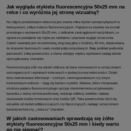
Jak wygląda etykieta fluorescencyjna 50x25 mm na
rolce i co wyróżnia jej stronę wizualną?
Na zdjęciu produktowym widoczna jest zwarta rolka etykiet samoprzylepnych w
intensywnym, żółtym kolorze fluorescencyjnym. Pojedyncza etykieta ma kształt
prostokąta o wymiarach 50x25 mm, z delikatnie zaokrąglonymi narożnikami, co
ogranicza podwijanie się rogów po naklejeniu i poprawia wygląd oznaczenia.
Całość nawinięta jest na kartonową, brązową gilzę o średnicy 40 mm, dopasowaną
do drukarek biurkowych i wielu modeli półprzemysłowych. Biały podkład podkreśla
jaskrawość żółtej powierzchni, a równe odstępy między etykietami nadają taśmie
uporządkowany charakter.
Fluorescencyjna żółć ma odcień zbliżony do barw stosowanych w oznaczeniach
ostrzegawczych i etykietach kolorowych o podwyższonej widoczności. Dzięki
temu nadrukowane informacje – czarnym, ciemnogranatowym czy innym
kontrastowym kolorem – stają się bardzo czytelne. Matowa, lekko chropowata
struktura papieru fluorescencyjnego sprzyja równomiernemu przyjmowaniu
barwnika z taśmy termotransferowej, redukuje refleksy świetlne i ułatwia
skanowanie kodów kreskowych oraz kodów QR. Taka powierzchnia różni się
wizualnie od etykiet półbłyszczących czy błyszczących, nadając oznaczeniom
bardziej techniczny, „roboczy” charakter.
W jakich zastosowaniach sprawdzają się żółte
etykiety fluorescencyjne 50x25 mm i kiedy warto
po nie sięgnąć?