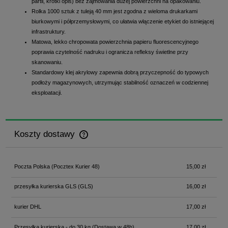
partii, krótki opis) bez zajmowania dużej powierzchni na opakowaniu.
Rolka 1000 sztuk z tuleją 40 mm jest zgodna z wieloma drukarkami
biurkowymi i półprzemysłowymi, co ułatwia włączenie etykiet do istniejącej
infrastruktury.
Matowa, lekko chropowata powierzchnia papieru fluorescencyjnego
poprawia czytelność nadruku i ogranicza refleksy świetlne przy
skanowaniu.
Standardowy klej akrylowy zapewnia dobrą przyczepność do typowych
podłoży magazynowych, utrzymując stabilność oznaczeń w codziennej
eksploatacji.
Koszty dostawy
Cena nie zawiera ewentualnych kosztów płatności
Poczta Polska
(Pocztex Kurier 48)
15,00 zł
przesyłka kurierska GLS
(GLS)
16,00 zł
kurier DHL
17,00 zł
Przesyłka kurierska - do 30 kg
(Dostawa w 48h)
17,00 zł