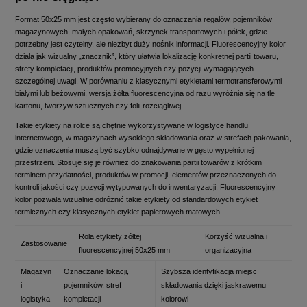
Format 50x25 mm jest często wybierany do oznaczania regałów, pojemników
magazynowych, małych opakowań, skrzynek transportowych i półek, gdzie
potrzebny jest czytelny, ale niezbyt duży nośnik informacji. Fluorescencyjny kolor
działa jak wizualny „znacznik”, który ułatwia lokalizację konkretnej partii towaru,
strefy kompletacji, produktów promocyjnych czy pozycji wymagających
szczególnej uwagi. W porównaniu z klasycznymi etykietami termotransferowymi
białymi lub beżowymi, wersja żółta fluorescencyjna od razu wyróżnia się na tle
kartonu, tworzyw sztucznych czy folii rozciągliwej.
Takie etykiety na rolce są chętnie wykorzystywane w logistyce handlu
internetowego, w magazynach wysokiego składowania oraz w strefach pakowania,
gdzie oznaczenia muszą być szybko odnajdywane w gęsto wypełnionej
przestrzeni. Stosuje się je również do znakowania partii towarów z krótkim
terminem przydatności, produktów w promocji, elementów przeznaczonych do
kontroli jakości czy pozycji wytypowanych do inwentaryzacji. Fluorescencyjny
kolor pozwala wizualnie odróżnić takie etykiety od standardowych etykiet
termicznych czy klasycznych etykiet papierowych matowych.
Rola etykiety żółtej
Korzyść wizualna i
Zastosowanie
fluorescencyjnej 50x25 mm
organizacyjna
Magazyn
Oznaczanie lokacji,
Szybsza identyfikacja miejsc
i
pojemników, stref
składowania dzięki jaskrawemu
logistyka
kompletacji
kolorowi