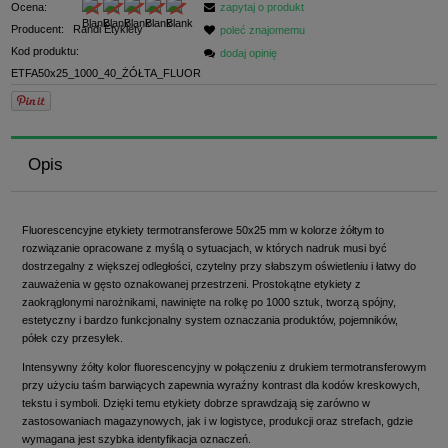
Ocena:
zapytaj o produkt
Producent:
Randi Etykiety
poleć znajomemu
Kod produktu:
dodaj opinię
ETFA50x25_1000_40_ŻÓŁTA_FLUOR
Opis
Fluorescencyjne etykiety termotransferowe 50x25 mm w kolorze żółtym to
rozwiązanie opracowane z myślą o sytuacjach, w których nadruk musi być
dostrzegalny z większej odległości, czytelny przy słabszym oświetleniu i łatwy do
zauważenia w gęsto oznakowanej przestrzeni. Prostokątne etykiety z
zaokrąglonymi narożnikami, nawinięte na rolkę po 1000 sztuk, tworzą spójny,
estetyczny i bardzo funkcjonalny system oznaczania produktów, pojemników,
półek czy przesyłek.
Intensywny żółty kolor fluorescencyjny w połączeniu z drukiem termotransferowym
przy użyciu taśm barwiących zapewnia wyraźny kontrast dla kodów kreskowych,
tekstu i symboli. Dzięki temu etykiety dobrze sprawdzają się zarówno w
zastosowaniach magazynowych, jak i w logistyce, produkcji oraz strefach, gdzie
wymagana jest szybka identyfikacja oznaczeń.