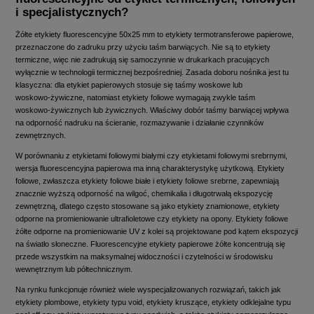
i specjalistycznych?
Żółte etykiety fluorescencyjne 50x25 mm to etykiety termotransferowe papierowe,
przeznaczone do zadruku przy użyciu taśm barwiących. Nie są to etykiety
termiczne, więc nie zadrukują się samoczynnie w drukarkach pracujących
wyłącznie w technologii termicznej bezpośredniej. Zasada doboru nośnika jest tu
klasyczna: dla etykiet papierowych stosuje się taśmy woskowe lub
woskowo‑żywiczne, natomiast etykiety foliowe wymagają zwykle taśm
woskowo‑żywicznych lub żywicznych. Właściwy dobór taśmy barwiącej wpływa
na odporność nadruku na ścieranie, rozmazywanie i działanie czynników
zewnętrznych.
W porównaniu z etykietami foliowymi białymi czy etykietami foliowymi srebrnymi,
wersja fluorescencyjna papierowa ma inną charakterystykę użytkową. Etykiety
foliowe, zwłaszcza etykiety foliowe białe i etykiety foliowe srebrne, zapewniają
znacznie wyższą odporność na wilgoć, chemikalia i długotrwałą ekspozycję
zewnętrzną, dlatego często stosowane są jako etykiety znamionowe, etykiety
odporne na promieniowanie ultrafioletowe czy etykiety na opony. Etykiety foliowe
żółte odporne na promieniowanie UV z kolei są projektowane pod kątem ekspozycji
na światło słoneczne. Fluorescencyjne etykiety papierowe żółte koncentrują się
przede wszystkim na maksymalnej widoczności i czytelności w środowisku
wewnętrznym lub półtechnicznym.
Na rynku funkcjonuje również wiele wyspecjalizowanych rozwiązań, takich jak
etykiety plombowe, etykiety typu void, etykiety kruszące, etykiety odklejalne typu