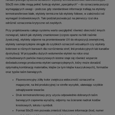
50x25 mm żółte mogą pełnić funkcję etykiet „specjalnych” – do oznaczania pozycji
wymagających uwagi – podczas gdy standardowe informacje trafiają na etykiety
termotransferowe białe, etykiety termiczne lub etykiety foliowe, w zależności od
wymagań środowiskowych. Taki podział pozwala już na pierwszy rzut oka
odróżnić oznaczenia krytyczne od zwykłych.
Przy projektowaniu całego systemu warto uwzględnić również obecność innych
rozwiązań, takich jak etykiety znamionowe (często oparte na folii i taśmie
żywicznej), etykiety odporne na promieniowanie UV do ekspozycji zewnętrznej,
etykiety samoprzylepne okrągłe do szybkich oznaczeń wizualnych czy etykiety
kolorowe w różnych barwach dla rozróżnienia stref, linii produkcyjnych lub kanałów
dystrybucji. W przypadku dużych wolumenów etykiet na rolce oraz
rozbudowanych parków maszynowych istotne staje się również wsparcie
doświadczonego producenta etykiet samoprzylepnych, który może doradzić
optymalną kombinację materiałów, klejów (w tym klejów kauczukowych), formatów
oraz typów taśm barwiących.
Fluorescencyjny żółty kolor zwiększa widoczność oznaczeń w
magazynie, na linii produkcyjnej i w strefie wysyłek, ułatwiając szybkie
odnajdywanie towarów.
Druk termotransferowy przy użyciu odpowiednio dobranych taśm
barwiących zapewnia wyraźny, odporny na ścieranie nadruk kodów
kreskowych, tekstu i symboli.
Format 50x25 mm pozwala zmieścić kluczowe informacje (kod, numer