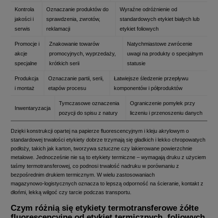
Kontrola
Oznaczanie produktów do
Wyraźne odróżnienie od
jakości i
sprawdzenia, zwrotów,
standardowych etykiet białych lub
serwis
reklamacji
etykiet foliowych
Promocje i
Znakowanie towarów
Natychmiastowe zwrócenie
akcje
promocyjnych, wyprzedaży,
uwagi na produkty o specjalnym
specjalne
krótkich serii
statusie
Produkcja
Oznaczanie partii, serii,
Łatwiejsze śledzenie przepływu
i montaż
etapów procesu
komponentów i półproduktów
Tymczasowe oznaczenia
Ograniczenie pomyłek przy
Inwentaryzacja
pozycji do spisu z natury
liczeniu i przenoszeniu danych
Dzięki konstrukcji opartej na papierze fluorescencyjnym i kleju akrylowym o
standardowej trwałości etykiety dobrze trzymają się gładkich i lekko chropowatych
podłoży, takich jak karton, tworzywa sztuczne czy lakierowane powierzchnie
metalowe. Jednocześnie nie są to etykiety termiczne – wymagają druku z użyciem
taśmy termotransferowej, co podnosi trwałość nadruku w porównaniu z
bezpośrednim drukiem termicznym. W wielu zastosowaniach
magazynowo‑logistycznych oznacza to lepszą odporność na ścieranie, kontakt z
dłońmi, lekką wilgoć czy tarcie podczas transportu.
Czym różnią się etykiety termotransferowe żółte
fluorescencyjne od etykiet termicznych, foliowych