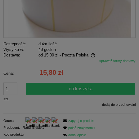
Dostępność:
duża ilość
Wysyłka w:
48 godzin
Dostawa:
od 15,00 zł
- Poczta Polska
sprawdź formy dostawy
Cena nie zawiera ewentualnych kosztów płatności
15,80 zł
Cena:
do koszyka
szt.
dodaj do przechowalni
Ocena:
zapytaj o produkt
Producent:
Randi Etykiety
poleć znajomemu
Kod produktu:
dodaj opinię