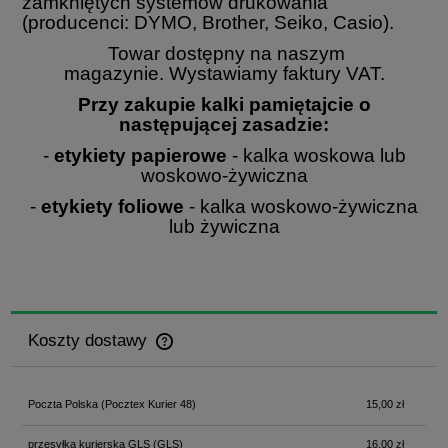
zamkniętych systemów drukowania
(producenci: DYMO, Brother, Seiko, Casio).
Towar dostępny na naszym
magazynie. Wystawiamy faktury VAT.
Przy zakupie kalki pamiętajcie o
następującej zasadzie:
-
etykiety papierowe
- kalka woskowa lub
woskowo-żywiczna
-
etykiety foliowe
- kalka woskowo-żywiczna
lub żywiczna
Koszty dostawy
Cena nie zawiera ewentualnych kosztów płatności
Poczta Polska
(Pocztex Kurier 48)
15,00 zł
przesyłka kurierska GLS
(GLS)
16,00 zł