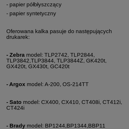
- papier półbłyszczący
- papier syntetyczny
Oferowana kalka pasuje do następujących
drukarek:
- Zebra
model: TLP2742, TLP2844,
TLP3842,TLP3844, TLP3844Z, GK420t,
GX420t, GX430t, GC420t
- Argox
model: A-200, OS-214TT
- Sato
model: CX400, CX410, CT408i, CT412i,
CT424i
- Brady
model: BP1244,BP1344,BBP11