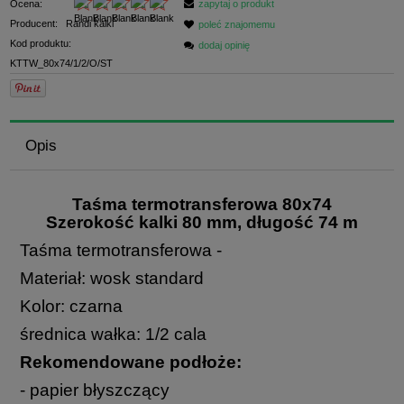
Ocena:
zapytaj o produkt
Producent:
Randi kalki
poleć znajomemu
Kod produktu:
dodaj opinię
KTTW_80x74/1/2/O/ST
Opis
Taśma termotransferowa 80x74
Szerokość kalki 80 mm, długość 74 m
Taśma termotransferowa -
Materiał: wosk standard
Kolor: czarna
średnica wałka: 1/2 cala
Rekomendowane podłoże:
- papier błyszczący