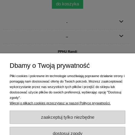
do koszyka
.
..
PPHU Randi
ul. Słoneczna Dolina 1
83-010 Straszyn
Dbamy o Twoją prywatność
MAGAZYN I BIURO FIRMY:
Pliki cookies i pokrewne im technologie umożliwiają poprawne działanie strony i
PPHU Randi
pomagają nam dostosować ofertę do Twoich potrzeb. Możesz zaakceptować
ul. Starogardzka 77 (wjazd od ul. Plażowej)
wykorzystanie przez nas wszystkich tych plików i przejść do sklepu lub
83-010 Straszyn
dostosować użycie plików do swoich preferencji, wybierając opcję "Dostosuj
zgody".
+48 58 770 31 80
- centrala
Więcej o plikach cookies przeczytasz w naszej Polityce prywatności.
+48 58 770 31 81
- dział sprzedaży
+48 58 770 31 82
- księgowość
zaakceptuj tylko niezbędne
+48 58 770 31 83
- wyceny i drukowanie etykiet
(+48) 515 234 369
- Magda - dział sprzedaży,
magda@randi.pl
dostosuj zgody
(+48) 791 200 096
- Krzysztof - drukowanie etykiet,
krzysztof@randi.pl