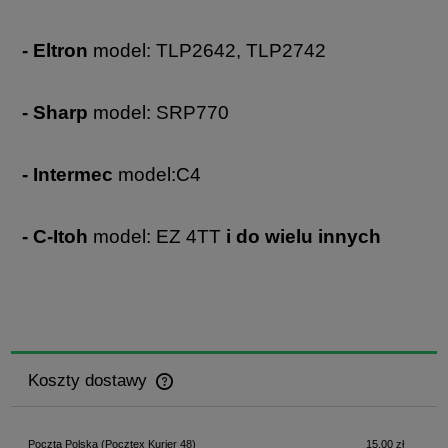
- Eltron
model: TLP2642, TLP2742
- Sharp
model: SRP770
- Intermec
model:C4
- C-Itoh
model: EZ 4TT
i do wielu innych
Koszty dostawy
Cena nie zawiera ewentualnych kosztów płatności
Poczta Polska
(Pocztex Kurier 48)
15,00 zł