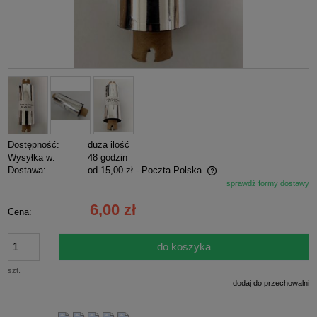
Dostępność:
duża ilość
Wysyłka w:
48 godzin
Dostawa:
od 15,00 zł
- Poczta Polska
sprawdź formy dostawy
Cena nie zawiera ewentualnych kosztów płatności
6,00 zł
Cena:
do koszyka
szt.
dodaj do przechowalni