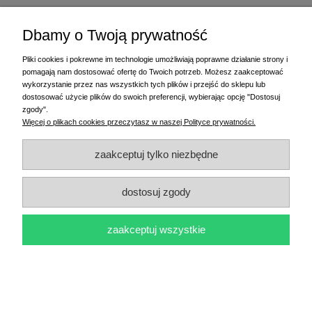
promocja
Dbamy o Twoją prywatność
Pliki cookies i pokrewne im technologie umożliwiają poprawne działanie strony i
pomagają nam dostosować ofertę do Twoich potrzeb. Możesz zaakceptować
wykorzystanie przez nas wszystkich tych plików i przejść do sklepu lub
dostosować użycie plików do swoich preferencji, wybierając opcję "Dostosuj
zgody".
Więcej o plikach cookies przeczytasz w naszej Polityce prywatności.
zaakceptuj tylko niezbędne
dostosuj zgody
Etykiety foliowe białe 100x23 1000 szt.
15,30 zł
zaakceptuj wszystkie
17,00 zł
do koszyka