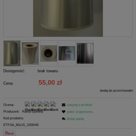
Dostępność:
brak towaru
55,00 zł
Cena:
dodaj do przechowalni
Ocena:
zapytaj o produkt
Producent:
Randi Etykiety
poleć znajomemu
Kod produktu:
dodaj opinię
ETFSA_60x15_1000/40