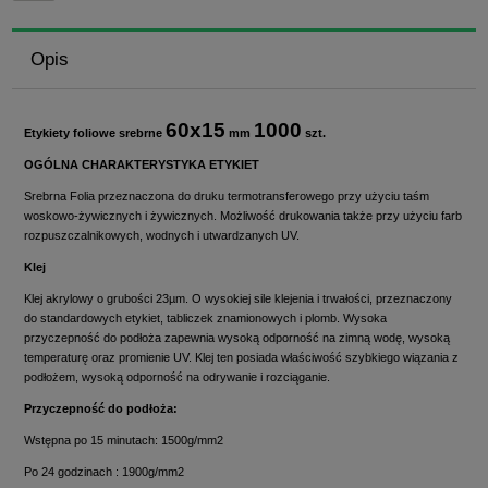
Opis
60x15
1000
Etykiety foliowe srebrne
mm
szt.
OGÓLNA CHARAKTERYSTYKA ETYKIET
Srebrna Folia przeznaczona do druku termotransferowego przy użyciu taśm
woskowo-żywicznych i żywicznych. Możliwość drukowania także przy użyciu farb
rozpuszczalnikowych, wodnych i utwardzanych UV.
Klej
Klej akrylowy o grubości 23µm. O wysokiej sile klejenia i trwałości, przeznaczony
do standardowych etykiet, tabliczek znamionowych i plomb. Wysoka
przyczepność do podłoża zapewnia wysoką odporność na zimną wodę, wysoką
temperaturę oraz promienie UV. Klej ten posiada właściwość szybkiego wiązania z
podłożem, wysoką odporność na odrywanie i rozciąganie.
Przyczepność do podłoża:
Wstępna po 15 minutach: 1500g/mm2
Po 24 godzinach : 1900g/mm2