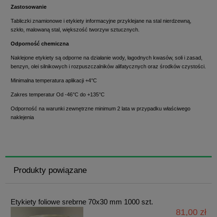
Zastosowanie
Tabliczki znamionowe i etykiety informacyjne przyklejane na stal nierdzewną,
szkło, malowaną stal, większość tworzyw sztucznych.
Odporność chemiczna
Naklejone etykiety są odporne na działanie wody, łagodnych kwasów, soli i zasad,
benzyn, olei silnikowych i rozpuszczalników alifatycznych oraz środków czystości.
Minimalna temperatura aplikacji +4°C
Zakres temperatur Od -46°C do +135°C
Odporność na warunki zewnętrzne minimum 2 lata w przypadku właściwego
naklejenia
Produkty powiązane
Etykiety foliowe srebrne 70x30 mm 1000 szt.
81,00 zł