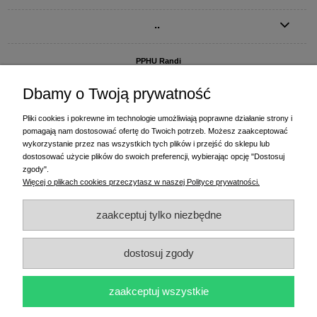
..
PPHU Randi
ul. Słoneczna Dolina 1
83-010 Straszyn
Dbamy o Twoją prywatność
MAGAZYN I BIURO FIRMY:
Pliki cookies i pokrewne im technologie umożliwiają poprawne działanie strony i
PPHU Randi
pomagają nam dostosować ofertę do Twoich potrzeb. Możesz zaakceptować
ul. Starogardzka 77 (wjazd od ul. Plażowej)
wykorzystanie przez nas wszystkich tych plików i przejść do sklepu lub
83-010 Straszyn
dostosować użycie plików do swoich preferencji, wybierając opcję "Dostosuj
zgody".
+48 58 770 31 80
- centrala
Więcej o plikach cookies przeczytasz w naszej Polityce prywatności.
+48 58 770 31 81
- dział sprzedaży
+48 58 770 31 82
- księgowość
zaakceptuj tylko niezbędne
+48 58 770 31 83
- wyceny i drukowanie etykiet
(+48) 515 234 369
- Magda - dział sprzedaży,
magda@randi.pl
dostosuj zgody
(+48) 791 200 096
- Krzysztof - drukowanie etykiet,
krzysztof@randi.pl
(+48) 602 794 901
- Sebastian - wyceny i doradztwo techniczne,
biuro@randi.pl
zaakceptuj wszystkie