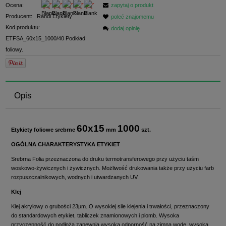
Ocena:
zapytaj o produkt
Producent:
Randi Etykiety
poleć znajomemu
Kod produktu:
dodaj opinię
ETFSA_60x15_1000/40 Podkład
foliowy.
Opis
60x15
1000
Etykiety foliowe srebrne
mm
szt.
OGÓLNA CHARAKTERYSTYKA ETYKIET
Srebrna Folia przeznaczona do druku termotransferowego przy użyciu taśm
woskowo-żywicznych i żywicznych. Możliwość drukowania także przy użyciu farb
rozpuszczalnikowych, wodnych i utwardzanych UV.
Klej
Klej akrylowy o grubości 23µm. O wysokiej sile klejenia i trwałości, przeznaczony
do standardowych etykiet, tabliczek znamionowych i plomb. Wysoka
przyczepność do podłoża zapewnia wysoką odporność na zimną wodę, wysoką