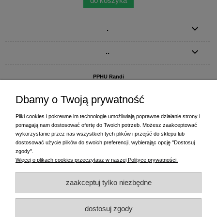
do koszyka
.
..
PPHU Randi
ul. Słoneczna Dolina 1
83-010 Straszyn
Dbamy o Twoją prywatność
MAGAZYN I BIURO FIRMY:
Pliki cookies i pokrewne im technologie umożliwiają poprawne działanie strony i
PPHU Randi
pomagają nam dostosować ofertę do Twoich potrzeb. Możesz zaakceptować
ul. Starogardzka 77 (wjazd od ul. Plażowej)
wykorzystanie przez nas wszystkich tych plików i przejść do sklepu lub
83-010 Straszyn
dostosować użycie plików do swoich preferencji, wybierając opcję "Dostosuj
zgody".
+48 58 770 31 80
- centrala
Więcej o plikach cookies przeczytasz w naszej Polityce prywatności.
+48 58 770 31 81
- dział sprzedaży
+48 58 770 31 82
- księgowość
zaakceptuj tylko niezbędne
+48 58 770 31 83
- wyceny i drukowanie etykiet
(+48) 515 234 369
- Magda - dział sprzedaży,
magda@randi.pl
dostosuj zgody
(+48) 791 200 096
- Krzysztof - drukowanie etykiet,
krzysztof@randi.pl