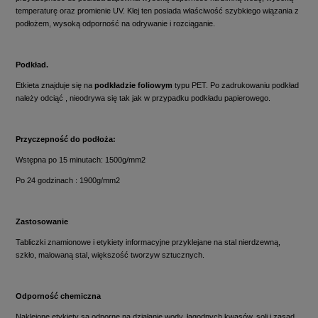
temperaturę oraz promienie UV. Klej ten posiada właściwość szybkiego wiązania z
podłożem, wysoką odporność na odrywanie i rozciąganie.
Podkład.
Etkieta znajduje się na
podkładzie foliowym
typu PET. Po zadrukowaniu podkład
należy odciąć , nieodrywa się tak jak w przypadku podkładu papierowego.
Przyczepność do podłoża:
Wstępna po 15 minutach: 1500g/mm2
Po 24 godzinach : 1900g/mm2
Zastosowanie
Tabliczki znamionowe i etykiety informacyjne przyklejane na stal nierdzewną,
szkło, malowaną stal, większość tworzyw sztucznych.
Odporność chemiczna
Naklejone etykiety są odporne na działanie wody, łagodnych kwasów, soli i zasad,