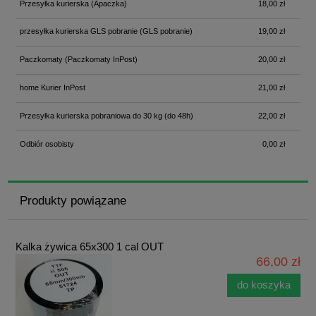
Przesyłka kurierska
(Apaczka)
18,00 zł
przesyłka kurierska GLS pobranie
(GLS pobranie)
19,00 zł
Paczkomaty
(Paczkomaty InPost)
20,00 zł
home Kurier InPost
21,00 zł
Przesyłka kurierska pobraniowa do 30 kg
(do 48h)
22,00 zł
Odbiór osobisty
0,00 zł
Produkty powiązane
Kalka żywica 65x300 1 cal OUT
66,00 zł
do koszyka