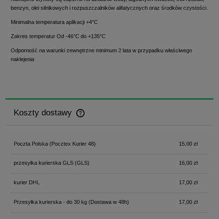
benzyn, olei silnikowych i rozpuszczalników alifatycznych oraz środków czystości.
Minimalna temperatura aplikacji +4°C
Zakres temperatur Od -46°C do +135°C
Odporność na warunki zewnętrzne minimum 2 lata w przypadku właściwego
naklejenia
Koszty dostawy
Cena nie zawiera ewentualnych kosztów płatności
Poczta Polska
(Pocztex Kurier 48)
15,00 zł
przesyłka kurierska GLS
(GLS)
16,00 zł
kurier DHL
17,00 zł
Przesyłka kurierska - do 30 kg
(Dostawa w 48h)
17,00 zł