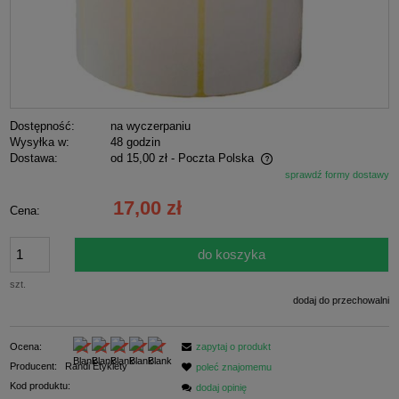
Dostępność:
na wyczerpaniu
Wysyłka w:
48 godzin
Dostawa:
od 15,00 zł
- Poczta Polska
sprawdź formy dostawy
Cena nie zawiera ewentualnych kosztów płatności
17,00 zł
Cena:
do koszyka
szt.
dodaj do przechowalni
Ocena:
zapytaj o produkt
Producent:
Randi Etykiety
poleć znajomemu
Kod produktu:
dodaj opinię