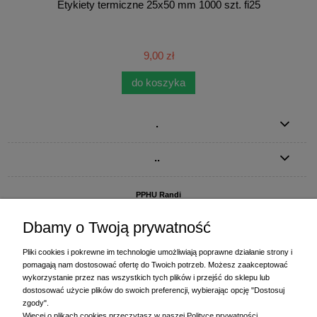
Etykiety termiczne 25x50 mm 1000 szt. fi25
9,00 zł
do koszyka
.
..
PPHU Randi
ul. Słoneczna Dolina 1
83-010 Straszyn
Dbamy o Twoją prywatność
MAGAZYN I BIURO FIRMY:
Pliki cookies i pokrewne im technologie umożliwiają poprawne działanie strony i
PPHU Randi
pomagają nam dostosować ofertę do Twoich potrzeb. Możesz zaakceptować
ul. Starogardzka 77 (wjazd od ul. Plażowej)
wykorzystanie przez nas wszystkich tych plików i przejść do sklepu lub
83-010 Straszyn
dostosować użycie plików do swoich preferencji, wybierając opcję "Dostosuj
zgody".
+48 58 770 31 80
- centrala
Więcej o plikach cookies przeczytasz w naszej Polityce prywatności.