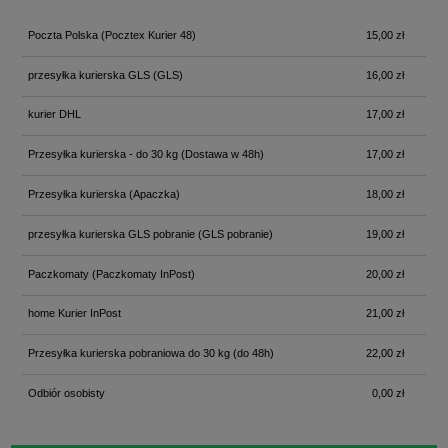
Poczta Polska
(Pocztex Kurier 48)
15,00 zł
przesyłka kurierska GLS
(GLS)
16,00 zł
kurier DHL
17,00 zł
Przesyłka kurierska - do 30 kg
(Dostawa w 48h)
17,00 zł
Przesyłka kurierska
(Apaczka)
18,00 zł
przesyłka kurierska GLS pobranie
(GLS pobranie)
19,00 zł
Paczkomaty
(Paczkomaty InPost)
20,00 zł
home Kurier InPost
21,00 zł
Przesyłka kurierska pobraniowa do 30 kg
(do 48h)
22,00 zł
Odbiór osobisty
0,00 zł