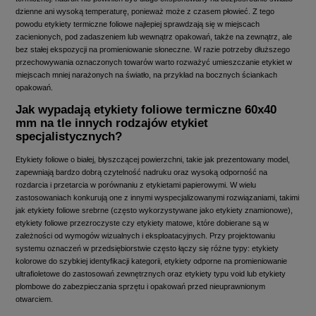
dzienne ani wysoką temperaturę, ponieważ może z czasem płowieć. Z tego
powodu etykiety termiczne foliowe najlepiej sprawdzają się w miejscach
zacienionych, pod zadaszeniem lub wewnątrz opakowań, także na zewnątrz, ale
bez stałej ekspozycji na promieniowanie słoneczne. W razie potrzeby dłuższego
przechowywania oznaczonych towarów warto rozważyć umieszczanie etykiet w
miejscach mniej narażonych na światło, na przykład na bocznych ściankach
opakowań.
Jak wypadają etykiety foliowe termiczne 60x40
mm na tle innych rodzajów etykiet
specjalistycznych?
Etykiety foliowe o białej, błyszczącej powierzchni, takie jak prezentowany model,
zapewniają bardzo dobrą czytelność nadruku oraz wysoką odporność na
rozdarcia i przetarcia w porównaniu z etykietami papierowymi. W wielu
zastosowaniach konkurują one z innymi wyspecjalizowanymi rozwiązaniami, takimi
jak etykiety foliowe srebrne (często wykorzystywane jako etykiety znamionowe),
etykiety foliowe przezroczyste czy etykiety matowe, które dobierane są w
zależności od wymogów wizualnych i eksploatacyjnych. Przy projektowaniu
systemu oznaczeń w przedsiębiorstwie często łączy się różne typy: etykiety
kolorowe do szybkiej identyfikacji kategorii, etykiety odporne na promieniowanie
ultrafioletowe do zastosowań zewnętrznych oraz etykiety typu void lub etykiety
plombowe do zabezpieczania sprzętu i opakowań przed nieuprawnionym
otwarciem.