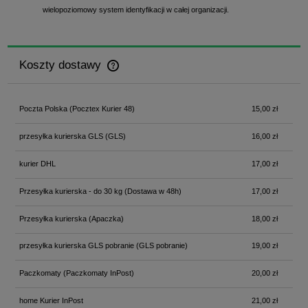
wielopoziomowy system identyfikacji w całej organizacji.
Koszty dostawy
Cena nie zawiera ewentualnych kosztów płatności
Poczta Polska
(Pocztex Kurier 48)
15,00 zł
przesyłka kurierska GLS
(GLS)
16,00 zł
kurier DHL
17,00 zł
Przesyłka kurierska - do 30 kg
(Dostawa w 48h)
17,00 zł
Przesyłka kurierska
(Apaczka)
18,00 zł
przesyłka kurierska GLS pobranie
(GLS pobranie)
19,00 zł
Paczkomaty
(Paczkomaty InPost)
20,00 zł
home Kurier InPost
21,00 zł