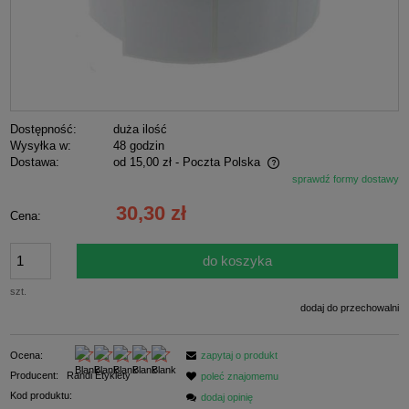
Dostępność:
duża ilość
Wysyłka w:
48 godzin
Dostawa:
od 15,00 zł
- Poczta Polska
sprawdź formy dostawy
Cena nie zawiera ewentualnych kosztów płatności
30,30 zł
Cena:
do koszyka
szt.
dodaj do przechowalni
Ocena:
zapytaj o produkt
Producent:
Randi Etykiety
poleć znajomemu
Kod produktu:
dodaj opinię