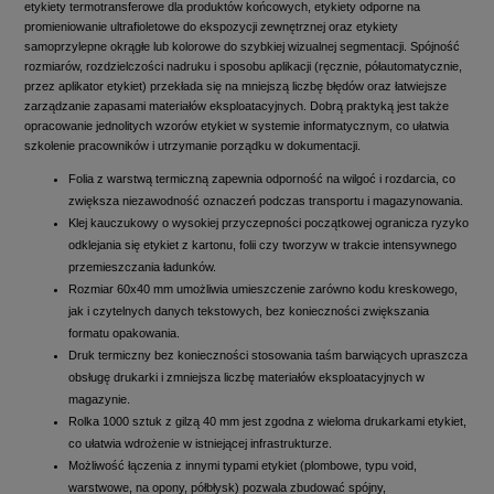
etykiety termotransferowe dla produktów końcowych, etykiety odporne na
promieniowanie ultrafioletowe do ekspozycji zewnętrznej oraz etykiety
samoprzylepne okrągłe lub kolorowe do szybkiej wizualnej segmentacji. Spójność
rozmiarów, rozdzielczości nadruku i sposobu aplikacji (ręcznie, półautomatycznie,
przez aplikator etykiet) przekłada się na mniejszą liczbę błędów oraz łatwiejsze
zarządzanie zapasami materiałów eksploatacyjnych. Dobrą praktyką jest także
opracowanie jednolitych wzorów etykiet w systemie informatycznym, co ułatwia
szkolenie pracowników i utrzymanie porządku w dokumentacji.
Folia z warstwą termiczną zapewnia odporność na wilgoć i rozdarcia, co
zwiększa niezawodność oznaczeń podczas transportu i magazynowania.
Klej kauczukowy o wysokiej przyczepności początkowej ogranicza ryzyko
odklejania się etykiet z kartonu, folii czy tworzyw w trakcie intensywnego
przemieszczania ładunków.
Rozmiar 60x40 mm umożliwia umieszczenie zarówno kodu kreskowego,
jak i czytelnych danych tekstowych, bez konieczności zwiększania
formatu opakowania.
Druk termiczny bez konieczności stosowania taśm barwiących upraszcza
obsługę drukarki i zmniejsza liczbę materiałów eksploatacyjnych w
magazynie.
Rolka 1000 sztuk z gilzą 40 mm jest zgodna z wieloma drukarkami etykiet,
co ułatwia wdrożenie w istniejącej infrastrukturze.
Możliwość łączenia z innymi typami etykiet (plombowe, typu void,
warstwowe, na opony, półbłysk) pozwala zbudować spójny,