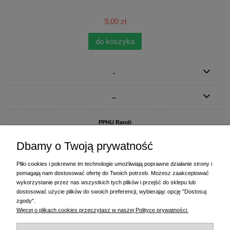
9,00 zł
do koszyka
.
..
PPHU Randi
ul. Słoneczna Dolina 1
83-010 Straszyn
Dbamy o Twoją prywatność
MAGAZYN I BIURO FIRMY:
Pliki cookies i pokrewne im technologie umożliwiają poprawne działanie strony i
PPHU Randi
pomagają nam dostosować ofertę do Twoich potrzeb. Możesz zaakceptować
ul. Starogardzka 77 (wjazd od ul. Plażowej)
wykorzystanie przez nas wszystkich tych plików i przejść do sklepu lub
83-010 Straszyn
dostosować użycie plików do swoich preferencji, wybierając opcję "Dostosuj
zgody".
+48 58 770 31 80
- centrala
Więcej o plikach cookies przeczytasz w naszej Polityce prywatności.
+48 58 770 31 81
- dział sprzedaży
+48 58 770 31 82
- księgowość