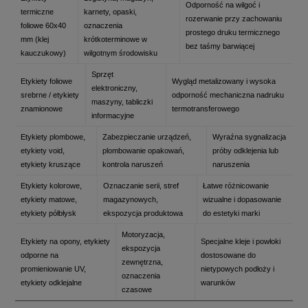
Odporność na wilgoć i
termiczne
karnety, opaski,
rozerwanie przy zachowaniu
foliowe 60x40
oznaczenia
prostego druku termicznego
mm (klej
krótkoterminowe w
bez taśmy barwiącej
kauczukowy)
wilgotnym środowisku
Sprzęt
Etykiety foliowe
Wygląd metalizowany i wysoka
elektroniczny,
srebrne / etykiety
odporność mechaniczna nadruku
maszyny, tabliczki
znamionowe
termotransferowego
informacyjne
Etykiety plombowe,
Zabezpieczanie urządzeń,
Wyraźna sygnalizacja
etykiety void,
plombowanie opakowań,
próby odklejenia lub
etykiety kruszące
kontrola naruszeń
naruszenia
Etykiety kolorowe,
Oznaczanie serii, stref
Łatwe różnicowanie
etykiety matowe,
magazynowych,
wizualne i dopasowanie
etykiety półbłysk
ekspozycja produktowa
do estetyki marki
Motoryzacja,
Etykiety na opony, etykiety
Specjalne kleje i powłoki
ekspozycja
odporne na
dostosowane do
zewnętrzna,
promieniowanie UV,
nietypowych podłoży i
oznaczenia
etykiety odklejalne
warunków
czasowe