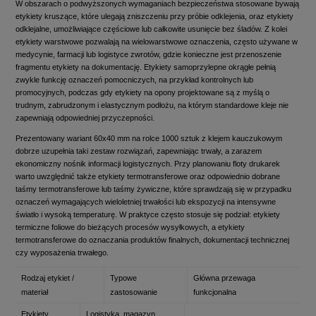
W obszarach o podwyższonych wymaganiach bezpieczeństwa stosowane bywają
etykiety kruszące, które ulegają zniszczeniu przy próbie odklejenia, oraz etykiety
odklejalne, umożliwiające częściowe lub całkowite usunięcie bez śladów. Z kolei
etykiety warstwowe pozwalają na wielowarstwowe oznaczenia, często używane w
medycynie, farmacji lub logistyce zwrotów, gdzie konieczne jest przenoszenie
fragmentu etykiety na dokumentację. Etykiety samoprzylepne okrągłe pełnią
zwykle funkcję oznaczeń pomocniczych, na przykład kontrolnych lub
promocyjnych, podczas gdy etykiety na opony projektowane są z myślą o
trudnym, zabrudzonym i elastycznym podłożu, na którym standardowe kleje nie
zapewniają odpowiedniej przyczepności.
Prezentowany wariant 60x40 mm na rolce 1000 sztuk z klejem kauczukowym
dobrze uzupełnia taki zestaw rozwiązań, zapewniając trwały, a zarazem
ekonomiczny nośnik informacji logistycznych. Przy planowaniu floty drukarek
warto uwzględnić także etykiety termotransferowe oraz odpowiednio dobrane
taśmy termotransferowe lub taśmy żywiczne, które sprawdzają się w przypadku
oznaczeń wymagających wieloletniej trwałości lub ekspozycji na intensywne
światło i wysoką temperaturę. W praktyce często stosuje się podział: etykiety
termiczne foliowe do bieżących procesów wysyłkowych, a etykiety
termotransferowe do oznaczania produktów finalnych, dokumentacji technicznej
czy wyposażenia trwałego.
Rodzaj etykiet /
Typowe
Główna przewaga
materiał
zastosowanie
funkcjonalna
Etykiety
Logistyka, magazyn,