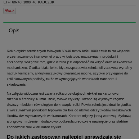
ETFT60x40_1000_40_KAUCZUK
Opis
Rolka etykiet termicznych foliowych 60x40 mm w ilości 1000 sztuk to rozwiązanie
przeznaczone do intensywnej pracy w logistyce, magazynach, produkcji i
sprzedaży, wszędzie tam, gdzie istotna jest odporność na wilgoć oraz uszkodzenia
mechaniczne. Gładka, biała, lekko błyszcząca powierzchnia folii zapewnia wyraźny
nadruk termiczny, a klej kauczukowy gwarantuje mocne, szybkie przyleganie do
zróżnicowanych podłoży, także w wymagających warunkach transportu i
składowania.
Na zdjęciu widoczna jest zwarta rolka prostokątnych etykiet na kartonowym
rdzeniu o średnicy 40 mm. Białe, foliowe etykiety ułożone są w jednym rzędzie,
dłuższym bokiem równoległym do krawędzi rolki. Powierzchnia jest idealnie gładka,
z wyczuwalnym połyskiem typowym dla folii, co ułatwia odczyt kodów kreskowych
i kodów dwuwymiarowych w skanerach. Kontrast między jasną warstwą użytkową
a brązowym rdzeniem dodatkowo podkreśla precyzyjne nawinięcie oraz stabilne
zachowanie rolki w drukarce etykiet.
Do jakich zastosowań najlepiej sprawdzają się