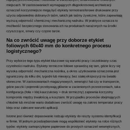
miejscach. W zastosowaniach wymagających długookresowej archiwizacji
oznaczeń korzystniejsze mogą być etykiety termotransferowe drukowane przy
użyciu odpowiednio dobranych taśm, takich jak taśmy żywiczne, które zapewniają
wyższą odporność chemiczną i mechaniczną nadruku. W praktyce oznacza to
możliwość bezpiecznego stosowania ich na produktach narażonych na środki
czyszczące, smary czy częste tarcie.
Na co zwrócić uwagę przy doborze etykiet
foliowych 60x40 mm do konkretnego procesu
logistycznego?
Przy wyborze tego typu etykiet kluczowe są warunki pracy i oczekiwany czas
czytelności nadruku. Etykiety termiczne foliowe sprawdzą się tam, gdzie liczy się
wysoka odporność mechaniczna nośnika, a okres użytkowania oznaczenia jest
ograniczony do kilku dni, tygodni lub miesięcy, bez stałej ekspozycji na światło
słoneczne. W zastosowaniach magazynowych, wewnątrz hal czy w transporcie,
gdzie paczki i pojemniki przebywają głównie w zacienionych przestrzeniach, taka
konfiguracja (folia + klej kauczukowy + druk termiczny) zapewnia korzystny
kompromis między trwałością a kosztami. W przypadku procesów obejmujących
chłodnie lub mroźnie warto dodatkowo zwrócić uwagę na zakres temperatur pracy
kleju oraz zalecane warunki aplikacji.
Istotne jest również dopasowanie rodzaju etykiety do reszty systemu identyfikacji
w firmie. W jednym przedsiębiorstwie mogą współistnieć etykiety na rolce różnych
typów: etykiety samoprzylepne papierowe do prostych oznaczeń wewnętrznych,