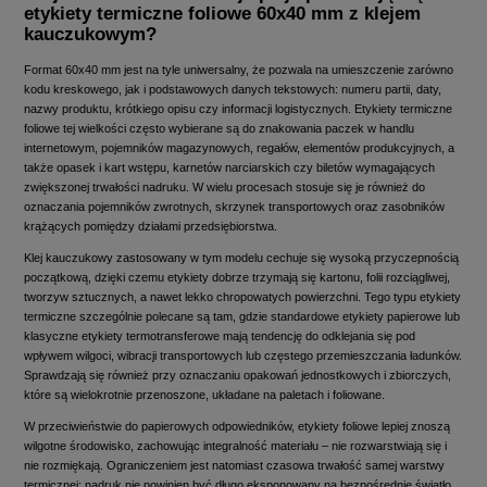
etykiety termiczne foliowe 60x40 mm z klejem
kauczukowym?
Format 60x40 mm jest na tyle uniwersalny, że pozwala na umieszczenie zarówno
kodu kreskowego, jak i podstawowych danych tekstowych: numeru partii, daty,
nazwy produktu, krótkiego opisu czy informacji logistycznych. Etykiety termiczne
foliowe tej wielkości często wybierane są do znakowania paczek w handlu
internetowym, pojemników magazynowych, regałów, elementów produkcyjnych, a
także opasek i kart wstępu, karnetów narciarskich czy biletów wymagających
zwiększonej trwałości nadruku. W wielu procesach stosuje się je również do
oznaczania pojemników zwrotnych, skrzynek transportowych oraz zasobników
krążących pomiędzy działami przedsiębiorstwa.
Klej kauczukowy zastosowany w tym modelu cechuje się wysoką przyczepnością
początkową, dzięki czemu etykiety dobrze trzymają się kartonu, folii rozciągliwej,
tworzyw sztucznych, a nawet lekko chropowatych powierzchni. Tego typu etykiety
termiczne szczególnie polecane są tam, gdzie standardowe etykiety papierowe lub
klasyczne etykiety termotransferowe mają tendencję do odklejania się pod
wpływem wilgoci, wibracji transportowych lub częstego przemieszczania ładunków.
Sprawdzają się również przy oznaczaniu opakowań jednostkowych i zbiorczych,
które są wielokrotnie przenoszone, układane na paletach i foliowane.
W przeciwieństwie do papierowych odpowiedników, etykiety foliowe lepiej znoszą
wilgotne środowisko, zachowując integralność materiału – nie rozwarstwiają się i
nie rozmiękają. Ograniczeniem jest natomiast czasowa trwałość samej warstwy
termicznej: nadruk nie powinien być długo eksponowany na bezpośrednie światło