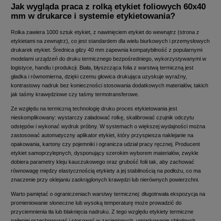
Jak wygląda praca z rolką etykiet foliowych 60x40
mm w drukarce i systemie etykietowania?
Rolka zawiera 1000 sztuk etykiet, z nawinięciem etykiet do wewnątrz (strona z
etykietami na zewnątrz), co jest standardem dla wielu biurkowych i przemysłowych
drukarek etykiet. Średnica gilzy 40 mm zapewnia kompatybilność z popularnymi
modelami urządzeń do druku termicznego bezpośredniego, wykorzystywanymi w
logistyce, handlu i produkcji. Biała, błyszcząca folia z warstwą termiczną jest
gładka i równomierna, dzięki czemu głowica drukująca uzyskuje wyraźny,
kontrastowy nadruk bez konieczności stosowania dodatkowych materiałów, takich
jak taśmy krawędziowe czy taśmy termotransferowe.
Ze względu na termiczną technologię druku proces etykietowania jest
nieskomplikowany: wystarczy załadować rolkę, skalibrować czujnik odczytu
odstępów i wykonać wydruk próbny. W systemach o większej wydajności można
zastosować automatyczny aplikator etykiet, który przyspiesza naklejanie na
opakowania, kartony czy pojemniki i ogranicza udział pracy ręcznej. Producent
etykiet samoprzylepnych, dysponujący szerokim wyborem materiałów, zwykle
dobiera parametry kleju kauczukowego oraz grubość folii tak, aby zachować
równowagę między elastycznością etykiety a jej stabilnością na podłożu, co ma
znaczenie przy oklejaniu zaokrąglonych krawędzi lub nierównych powierzchni.
Warto pamiętać o ograniczeniach warstwy termicznej: długotrwała ekspozycja na
promieniowanie słoneczne lub wysoką temperaturę może prowadzić do
przyciemnienia tła lub blaknięcia nadruku. Z tego względu etykiety termiczne
najlepiej przechowywać i stosować w zacienionych, umiarkowanie chłodnych