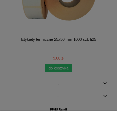
Etykiety termiczne 25x50 mm 1000 szt. fi25
9,00 zł
do koszyka
.
..
PPHU Randi
ul. Słoneczna Dolina 1