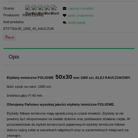
Ocena:
zapytaj o produkt
Producent:
Randi Etykiety
poleć znajomemu
Kod produktu:
dodaj opinię
ETFT50x30_1000_40_KAUCZUK
Opis
50
x30
Etykiety termiczne FOLIOWE
mm 1000 szt. KLEJ KAUCZUKOWY.
Ilość sztuk na rolce: 1000 szt.
średnica gilzy Fi 40 mm.
Oferujemy Państwu wysokiej jakości etykiety termiczne FOLIOWE.
Etykiety foliowe termiczne mają ograniczoną w czasie trwałość. Etykiety te nie
powinny być eksponowane na światło dzienne oraz poddawane działaniu ciepła. W
przeciwieństwie do etykiet termicznych papierowych etykiety termiczne foliowe
dobrze radzą sobie w warunkach wilgotnych oraz w zaciemnionych miejscach na
zewnątrz.