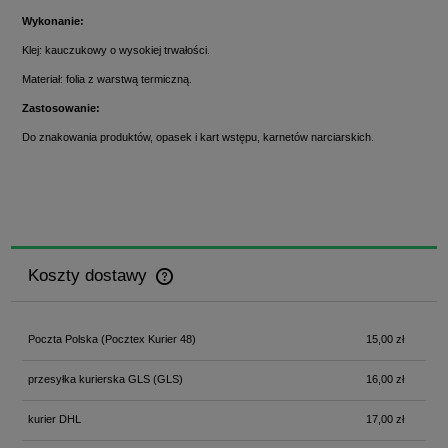
Wykonanie:
Klej: kauczukowy o wysokiej trwałości.
Materiał: folia z warstwą termiczną.
Zastosowanie:
Do znakowania produktów, opasek i kart wstępu, karnetów narciarskich.
Koszty dostawy
Cena nie zawiera ewentualnych kosztów płatności
Poczta Polska
(Pocztex Kurier 48)
15,00 zł
przesyłka kurierska GLS
(GLS)
16,00 zł
kurier DHL
17,00 zł